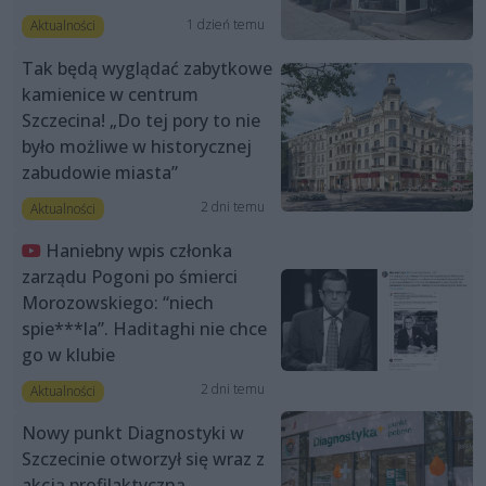
1 dzień temu
Aktualności
Tak będą wyglądać zabytkowe
kamienice w centrum
Szczecina! „Do tej pory to nie
było możliwe w historycznej
zabudowie miasta”
2 dni temu
Aktualności
Haniebny wpis członka
zarządu Pogoni po śmierci
Morozowskiego: “niech
spie***la”. Haditaghi nie chce
go w klubie
2 dni temu
Aktualności
Nowy punkt Diagnostyki w
Szczecinie otworzył się wraz z
akcją profilaktyczną