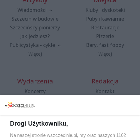
Wiadomości
Kluby i dyskoteki
Szczecin w budowie
Puby i kawiarnie
Szczecińscy pionierzy
Restauracje
Jak jedziesz?
Pizzerie
Publicystyka - cykle
Bary, fast foody
Więcej
Więcej
Wydarzenia
Redakcja
Koncerty
Kontakt
Warsztaty
Regulamin i polityka
prywatności
Spacery i oprowadzania
Reklama
Jarmarki, festyny, pchle
Drogi Użytkowniku,
targi
Redakcja
Wernisaże
Specjalny koncert z okazji
Na naszej stronie wszczecinie.pl, my oraz naszych 1162