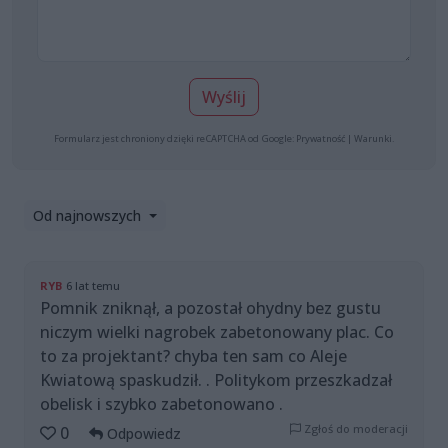
Wyślij
Formularz jest chroniony dzięki reCAPTCHA od Google:
Prywatność
|
Warunki
.
Od najnowszych
RYB
6 lat temu
Pomnik zniknął, a pozostał ohydny bez gustu
niczym wielki nagrobek zabetonowany plac. Co
to za projektant? chyba ten sam co Aleje
Kwiatową spaskudził. . Politykom przeszkadzał
obelisk i szybko zabetonowano .
Zgłoś do moderacji
0
Odpowiedz