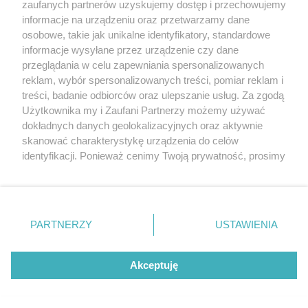
20. urodzin portalu
zaufanych partnerów uzyskujemy dostęp i przechowujemy
Więcej
wSzczecinie.pl
informacje na urządzeniu oraz przetwarzamy dane
osobowe, takie jak unikalne identyfikatory, standardowe
Regulamin konkursów
informacje wysyłane przez urządzenie czy dane
śniadaniówka "Hej
przeglądania w celu zapewniania spersonalizowanych
Szczecin! Jest piątek!"
reklam, wybór spersonalizowanych treści, pomiar reklam i
treści, badanie odbiorców oraz ulepszanie usług. Za zgodą
Użytkownika my i Zaufani Partnerzy możemy używać
dokładnych danych geolokalizacyjnych oraz aktywnie
Partnerzy
skanować charakterystykę urządzenia do celów
Praca Szczecin
identyfikacji. Ponieważ cenimy Twoją prywatność, prosimy
o zgodę na korzystanie z tych technologii poprzez
the:protocol
kliknięcie „Akceptuję”. Zgoda jest dobrowolna i zawsze
POZASzczecin.pl
możesz ją zmienić/wycofać klikając przycisk ustawień
prywatności znajdujący się w lewym dolnym rogu strony
PARTNERZY
USTAWIENIA
. Niektóre rodzaje przetwarzania danych nie wymagają
zgody użytkownika, ale masz prawo sprzeciwić się
© 2026 wSzczecinie.pl
takiemu przetwarzaniu. Preferencje będą miały
Akceptuję
Created by GOD
zastosowania tylko na tej witrynie.
Zapoznaj się z poniższymi informacjami, abyś mógł