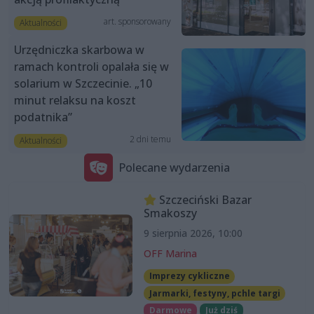
art. sponsorowany
Aktualności
Urzędniczka skarbowa w
ramach kontroli opalała się w
solarium w Szczecinie. „10
minut relaksu na koszt
podatnika”
2 dni temu
Aktualności
Polecane wydarzenia
Szczeciński Bazar
Smakoszy
9 sierpnia 2026, 10:00
OFF Marina
Imprezy cykliczne
Jarmarki, festyny, pchle targi
Darmowe
Już dziś