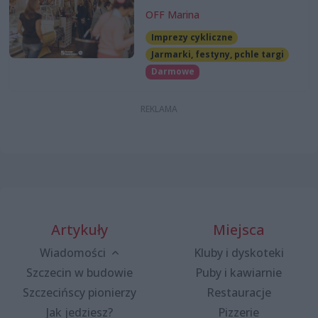
OFF Marina
Imprezy cykliczne
Jarmarki, festyny, pchle targi
Darmowe
Artykuły
Miejsca
Wiadomości
Kluby i dyskoteki
Szczecin w budowie
Puby i kawiarnie
Szczecińscy pionierzy
Restauracje
Jak jedziesz?
Pizzerie