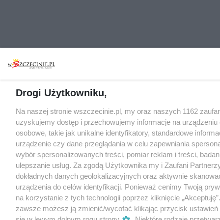
Drogi Użytkowniku,
Na naszej stronie wszczecinie.pl, my oraz naszych 1162 zaufa
uzyskujemy dostęp i przechowujemy informacje na urządzeniu
osobowe, takie jak unikalne identyfikatory, standardowe inform
urządzenie czy dane przeglądania w celu zapewniania sperson
wybór spersonalizowanych treści, pomiar reklam i treści, badan
ulepszanie usług. Za zgodą Użytkownika my i Zaufani Partne
dokładnych danych geolokalizacyjnych oraz aktywnie skanowa
urządzenia do celów identyfikacji. Ponieważ cenimy Twoją pry
na korzystanie z tych technologii poprzez kliknięcie „Akceptuję”
zawsze możesz ją zmienić/wycofać klikając przycisk ustawień
się w lewym dolnym rogu strony
. Niektóre rodzaje przetwar