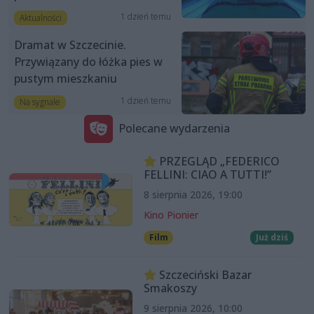
1 dzień temu
Aktualności
Dramat w Szczecinie.
Przywiązany do łóżka pies w
pustym mieszkaniu
1 dzień temu
Na sygnale
Polecane wydarzenia
PRZEGLĄD „FEDERICO
FELLINI: CIAO A TUTTI!”
8 sierpnia 2026, 19:00
Kino Pionier
Film
Już dziś
Szczeciński Bazar
Smakoszy
9 sierpnia 2026, 10:00