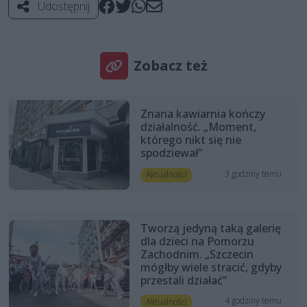
Udostępnij
Zobacz też
Znana kawiarnia kończy
działalność. „Moment,
którego nikt się nie
spodziewał”
3 godziny temu
Aktualności
Tworzą jedyną taką galerię
dla dzieci na Pomorzu
Zachodnim. „Szczecin
mógłby wiele stracić, gdyby
przestali działać”
4 godziny temu
Aktualności