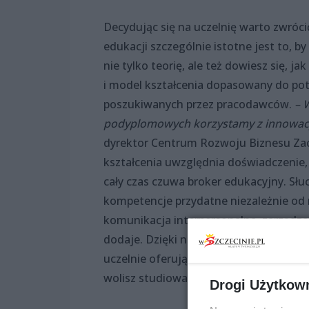
Decydując się na uczelnię warto zwróci
edukacji szczególnie istotne jest to, b
nie tylko teorię, ale też dowiesz się, 
i model kształcenia dopasowany do potr
poszukiwanych przez pracodawców.
– 
podyplomowych korzystamy z innowa
dyrektor Centrum Rozwoju Biznesu Zac
kształcenia uwzględnia doświadczenie,
cały czas czuwa broker edukacyjny. Słu
kompetencje przydatne niezależnie od m
komunikacja interpersonalna, zarządza
dodaje. Dzięki nowoczesnym rozwiązani
uczelnie oferują również kursy e-learn
wolisz studiować zdalnie.
Drogi Użytkow