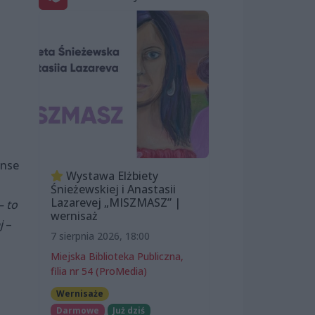
anse
Wystawa Elżbiety
Śnieżewskiej i Anastasii
Lazarevej „MISZMASZ” |
– to
wernisaż
j
–
7 sierpnia 2026, 18:00
Miejska Biblioteka Publiczna,
filia nr 54 (ProMedia)
Wernisaże
Darmowe
Już dziś