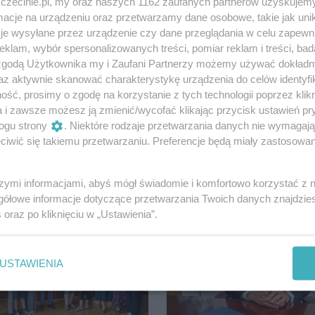
zczecinie.pl, my oraz naszych 1162 zaufanych partnerów uzyskujemy
ej rekrutacji na studia podyplomowe znajdziesz na stroni
cje na urządzeniu oraz przetwarzamy dane osobowe, takie jak unika
je wysyłane przez urządzenie czy dane przeglądania w celu zapewn
klam, wybór spersonalizowanych treści, pomiar reklam i treści, bad
 zgodą Użytkownika my i Zaufani Partnerzy możemy używać dokład
az aktywnie skanować charakterystykę urządzenia do celów identyfi
Udostępnij
ść, prosimy o zgodę na korzystanie z tych technologii poprzez klikn
a i zawsze możesz ją zmienić/wycofać klikając przycisk ustawień pr
ogu strony
. Niektóre rodzaje przetwarzania danych nie wymagaj
iwić się takiemu przetwarzaniu. Preferencje będą miały zastosowania
szymi informacjami, abyś mógł świadomie i komfortowo korzystać z
gółowe informacje dotyczące przetwarzania Twoich danych znajdzi
s
oraz po kliknięciu w „Ustawienia”.
USTAWIENIA