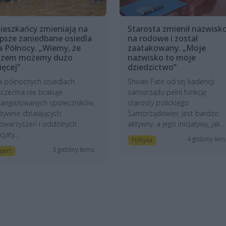
ieszkańcy zmieniają na
Starosta zmienił nazwisk
epsze zaniedbane osiedla
na rodowe i został
a Północy. „Wiemy, że
zaatakowany. „Moje
azem możemy dużo
nazwisko to moje
ięcej”
dziedzictwo”
a północnych osiedlach
Shivan Fate od tej kadencji
czecina nie brakuje
samorządu pełni funkcję
aangażowanych społeczników,
starosty polickiego.
tywnie działających
Samorządowiec jest bardzo
owarzyszeń i oddolnych
aktywny, a jego inicjatywy, jak...
icjaty...
4 godziny te
Polityka
3 godziny temu
port