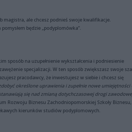
ub magistra, ale chcesz podnieś swoje kwalifikacje.
rym pomysłem będzie „podyplomówka”.
m sposób na uzupełnienie wykształcenia i podniesienie
b zawężenie specjalizacji. W ten sposób zwiększasz swoje sz
azujesz pracodawcy, że inwestujesz w siebie i chcesz się
zdobyć określone uprawienia i zupełnie nowe umiejętności 
astanawiają się nad zmianą dotychczasowej drogi zawodowe
rum Rozwoju Biznesu Zachodniopomorskiej Szkoły Biznesu,
 ciekawych kierunków studiów podyplomowych.