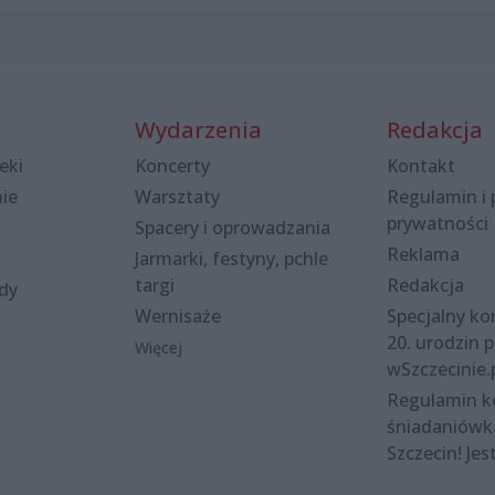
Wydarzenia
Redakcja
eki
Koncerty
Kontakt
nie
Warsztaty
Regulamin i 
prywatności
Spacery i oprowadzania
Reklama
Jarmarki, festyny, pchle
targi
Redakcja
ody
Wernisaże
Specjalny kon
20. urodzin p
Więcej
wSzczecinie.
Regulamin 
śniadaniówk
Szczecin! Jes