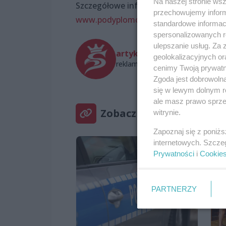
Na naszej stronie ws
Szczegółowe informacje na temat zimow
przechowujemy informa
www.podyplomowe.zpsb.pl.
standardowe informac
spersonalizowanych re
ulepszanie usług. Za
artykuł sponsorowany
geolokalizacyjnych or
reklama@wszczecinie.pl
cenimy Twoją prywatno
Zgoda jest dobrowoln
się w lewym dolnym r
ale masz prawo sprzec
Zobacz też
witrynie.
Zapoznaj się z poniż
internetowych. Szcze
Prywatności
i
Cookie
PARTNERZY