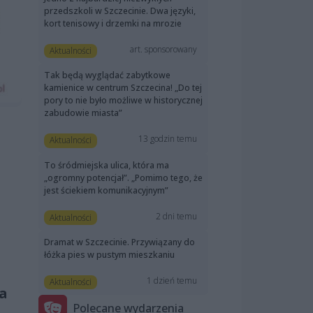
przedszkoli w Szczecinie. Dwa języki,
kort tenisowy i drzemki na mrozie
art. sponsorowany
Aktualności
Tak będą wyglądać zabytkowe
kamienice w centrum Szczecina! „Do tej
pory to nie było możliwe w historycznej
zabudowie miasta”
13 godzin temu
Aktualności
To śródmiejska ulica, która ma
„ogromny potencjał”. „Pomimo tego, że
jest ściekiem komunikacyjnym”
2 dni temu
Aktualności
Dramat w Szczecinie. Przywiązany do
łóżka pies w pustym mieszkaniu
1 dzień temu
Aktualności
wa
Polecane wydarzenia