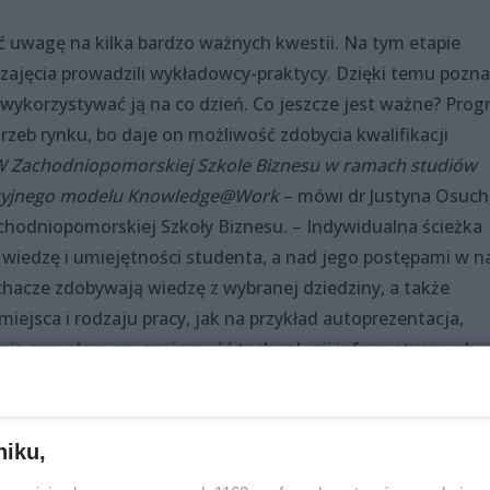
ć uwagę na kilka bardzo ważnych kwestii. Na tym etapie
y zajęcia prowadzili wykładowcy-praktycy. Dzięki temu pozn
jak wykorzystywać ją na co dzień. Co jeszcze jest ważne? Pro
zeb rynku, bo daje on możliwość zdobycia kwalifikacji
W Zachodniopomorskiej Szkole Biznesu w ramach studiów
cyjnego modelu Knowledge@Work
– mówi dr Justyna Osuch
hodniopomorskiej Szkoły Biznesu. – Indywidualna ścieżka
 wiedzę i umiejętności studenta, a nad jego postępami w n
chacze zdobywają wiedzę z wybranej dziedziny, a także
iejsca i rodzaju pracy, jak na przykład autoprezentacja,
nie zespołem czy znajomość technologii informatycznych –
om dziś uczyć można się w dowolnym miejscu i czasie, bo
ingowe. To świetna propozycja, jeśli pracujesz w weekendy 
niku,