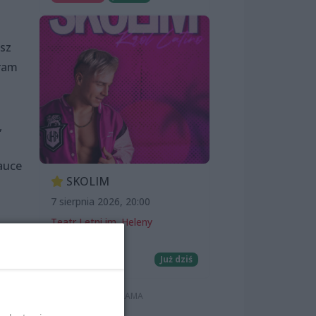
asz
gram
,
auce
SKOLIM
7 sierpnia 2026, 20:00
Teatr Letni im. Heleny
Majdaniec
Koncerty
Już dziś
lub