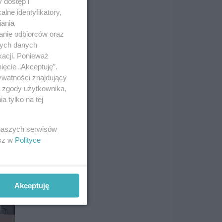
 dostęp i
e:
lne identyfikatory,
iania
anie odbiorców oraz
nych danych
kacji. Ponieważ
ięcie „Akceptuję”.
ywatności znajdujący
ą zgody użytkownika,
 tylko na tej
 naszych serwisów
esz w
Polityce
Akceptuję