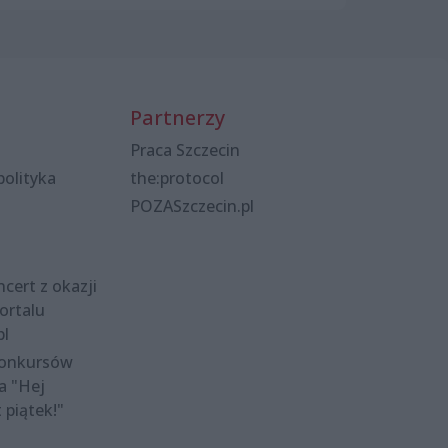
Partnerzy
Praca Szczecin
polityka
the:protocol
POZASzczecin.pl
cert z okazji
ortalu
pl
konkursów
a "Hej
t piątek!"