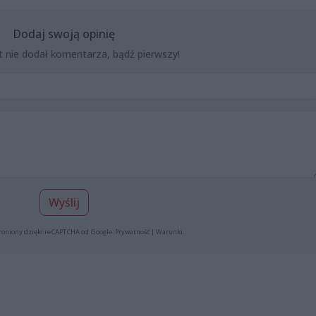
Dodaj swoją opinię
t nie dodał komentarza, bądź pierwszy!
Wyślij
roniony dzięki reCAPTCHA od Google:
Prywatność
|
Warunki
.