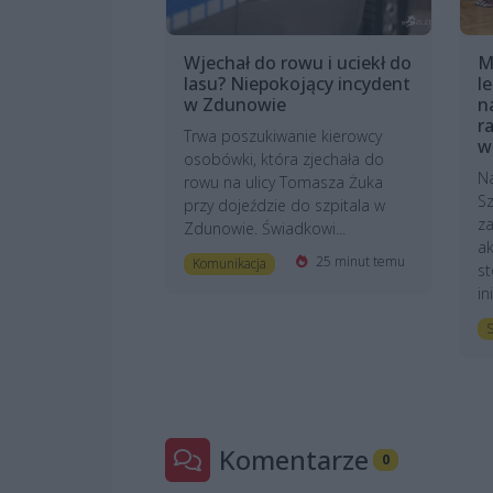
Wjechał do rowu i uciekł do
M
lasu? Niepokojący incydent
l
w Zdunowie
n
r
Trwa poszukiwanie kierowcy
w
osobówki, która zjechała do
N
rowu na ulicy Tomasza Żuka
Sz
przy dojeździe do szpitala w
z
Zdunowie. Świadkowi...
ak
25 minut temu
Komunikacja
st
in
S
Komentarze
0