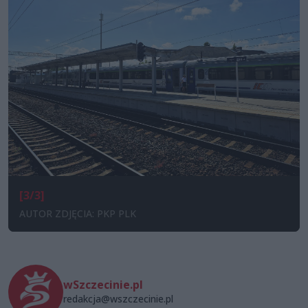
[3/3]
AUTOR ZDJĘCIA: PKP PLK
wSzczecinie.pl
redakcja@wszczecinie.pl