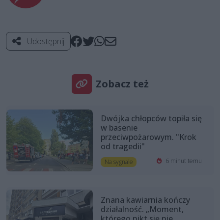
Udostępnij
Zobacz też
Dwójka chłopców topiła się
w basenie
przeciwpożarowym. "Krok
od tragedii"
6 minut temu
Na sygnale
Znana kawiarnia kończy
działalność. „Moment,
którego nikt się nie