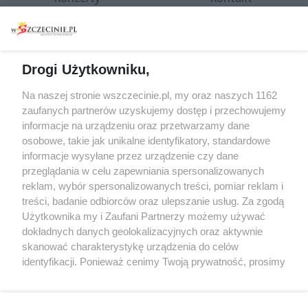
Warsztaty
Regulamin i polityka
prywatności
Spacery i oprowadzania
Reklama
Jarmarki, festyny, pchle
Drogi Użytkowniku,
targi
Redakcja
Wernisaże
Specjalny koncert z okazji
Na naszej stronie wszczecinie.pl, my oraz naszych 1162
20. urodzin portalu
zaufanych partnerów uzyskujemy dostęp i przechowujemy
Więcej
wSzczecinie.pl
informacje na urządzeniu oraz przetwarzamy dane
osobowe, takie jak unikalne identyfikatory, standardowe
Regulamin konkursów
informacje wysyłane przez urządzenie czy dane
śniadaniówka "Hej
przeglądania w celu zapewniania spersonalizowanych
Szczecin! Jest piątek!"
reklam, wybór spersonalizowanych treści, pomiar reklam i
treści, badanie odbiorców oraz ulepszanie usług. Za zgodą
Użytkownika my i Zaufani Partnerzy możemy używać
dokładnych danych geolokalizacyjnych oraz aktywnie
Partnerzy
skanować charakterystykę urządzenia do celów
Praca Szczecin
identyfikacji. Ponieważ cenimy Twoją prywatność, prosimy
o zgodę na korzystanie z tych technologii poprzez
the:protocol
kliknięcie „Akceptuję”. Zgoda jest dobrowolna i zawsze
POZASzczecin.pl
możesz ją zmienić/wycofać klikając przycisk ustawień