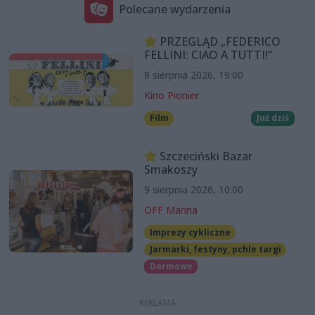
Polecane wydarzenia
PRZEGLĄD „FEDERICO
FELLINI: CIAO A TUTTI!”
8 sierpnia 2026, 19:00
Kino Pionier
Film
Już dziś
Szczeciński Bazar
Smakoszy
9 sierpnia 2026, 10:00
OFF Marina
Imprezy cykliczne
Jarmarki, festyny, pchle targi
Darmowe