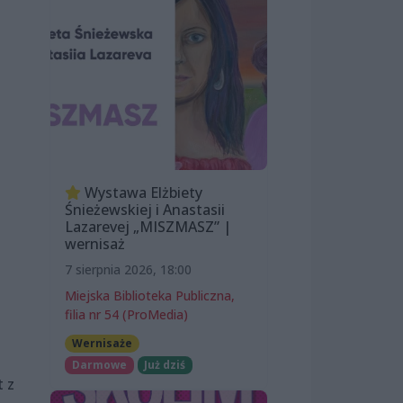
Wystawa Elżbiety
Śnieżewskiej i Anastasii
Lazarevej „MISZMASZ” |
wernisaż
7 sierpnia 2026, 18:00
Miejska Biblioteka Publiczna,
filia nr 54 (ProMedia)
Wernisaże
Darmowe
Już dziś
t z