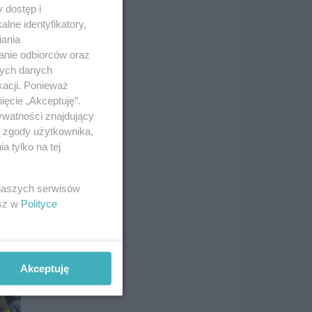
 dostęp i
lne identyfikatory,
iania
anie odbiorców oraz
nych danych
kacji. Ponieważ
ięcie „Akceptuję”.
ywatności znajdujący
ą zgody użytkownika,
 tylko na tej
 naszych serwisów
esz w
Polityce
Akceptuję