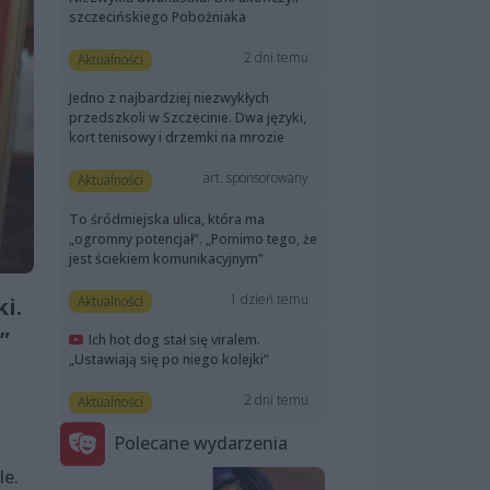
szczecińskiego Pobożniaka
2 dni temu
Aktualności
Jedno z najbardziej niezwykłych
przedszkoli w Szczecinie. Dwa języki,
kort tenisowy i drzemki na mrozie
art. sponsorowany
Aktualności
To śródmiejska ulica, która ma
„ogromny potencjał”. „Pomimo tego, że
jest ściekiem komunikacyjnym”
1 dzień temu
Aktualności
i.
”
Ich hot dog stał się viralem.
„Ustawiają się po niego kolejki”
2 dni temu
Aktualności
Polecane wydarzenia
le.