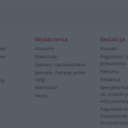
Wydarzenia
Redakcja
eki
Koncerty
Kontakt
nie
Warsztaty
Regulamin i 
prywatności
Spacery i oprowadzania
Reklama
Jarmarki, festyny, pchle
targi
Redakcja
ody
Wernisaże
Specjalny kon
20. urodzin p
Więcej
wSzczecinie.
Regulamin 
śniadaniówk
Szczecin! Jes