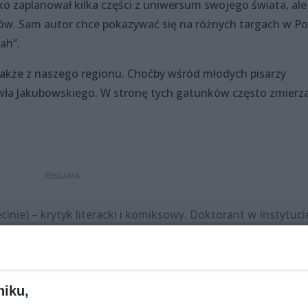
o zaplanował kilka części z uniwersum swojego świata, ale
ów. Sam autor chce pokazywać się na różnych targach w Po
ah”.
y także z naszego regionu. Choćby wśród młodych pisarzy
ła Jakubowskiego. W stronę tych gatunków często zmierza
ecinie) – krytyk literacki i komiksowy. Doktorant w Instytuci
wersytecie Szczecińskim. Redaktor „Zeszytów Komiksowych
draszu”, „Odrze”, „Fabulariach” i „Tyglu Kultury”. W latach
 kwartalniku literacko-kulturalnym „eleWator”. Redaktor
niku,
Niarka.net. Członek Stowarzyszenia POP-ART. Pracownik