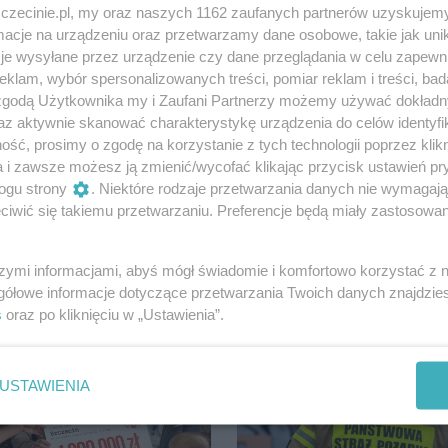
blicznej w Szczecinie.
zczecinie.pl, my oraz naszych 1162 zaufanych partnerów uzyskujemy
cje na urządzeniu oraz przetwarzamy dane osobowe, takie jak unika
je wysyłane przez urządzenie czy dane przeglądania w celu zapewn
klam, wybór spersonalizowanych treści, pomiar reklam i treści, bad
 zgodą Użytkownika my i Zaufani Partnerzy możemy używać dokład
az aktywnie skanować charakterystykę urządzenia do celów identyfi
ść, prosimy o zgodę na korzystanie z tych technologii poprzez klikn
Udostępnij
a i zawsze możesz ją zmienić/wycofać klikając przycisk ustawień pr
ogu strony
. Niektóre rodzaje przetwarzania danych nie wymagaj
iwić się takiemu przetwarzaniu. Preferencje będą miały zastosowania
szymi informacjami, abyś mógł świadomie i komfortowo korzystać z
gółowe informacje dotyczące przetwarzania Twoich danych znajdzi
s
oraz po kliknięciu w „Ustawienia”.
USTAWIENIA