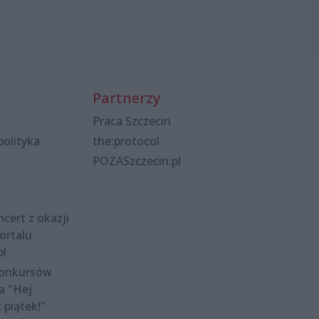
Partnerzy
Praca Szczecin
polityka
the:protocol
POZASzczecin.pl
cert z okazji
ortalu
pl
konkursów
a "Hej
t piątek!"