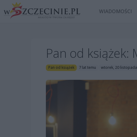
WIADOMOŚCI
Pan od książek:
Pan od książek
7 lat temu
wtorek, 20 listopad