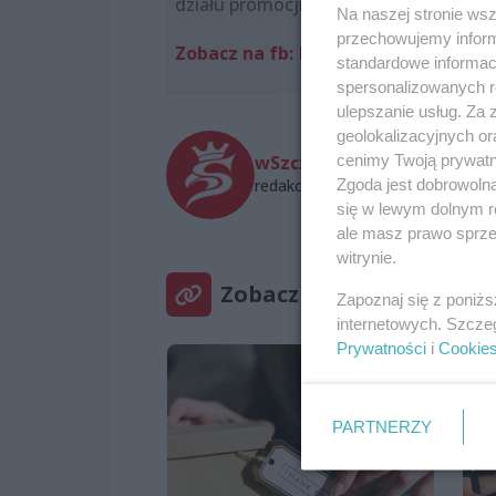
działu promocji Miejskiej Biblioteki Pu
Na naszej stronie ws
przechowujemy informa
Zobacz na fb:
Pan od książek
standardowe informac
spersonalizowanych re
ulepszanie usług. Za
geolokalizacyjnych or
cenimy Twoją prywatno
wSzczecinie.pl
Zgoda jest dobrowoln
redakcja@wszczecinie.pl
się w lewym dolnym r
ale masz prawo sprzec
witrynie.
Zobacz też
Zapoznaj się z poniż
internetowych. Szcze
Prywatności
i
Cookie
PARTNERZY