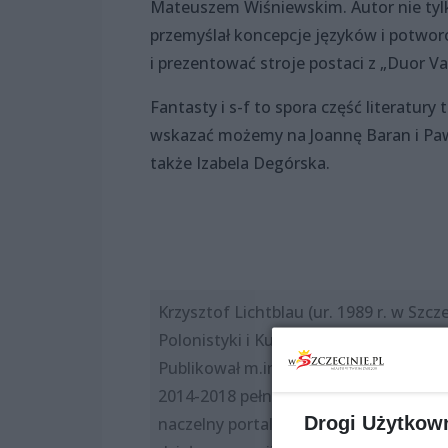
Mateuszem Wiśniewskim. Autor nie tylk
przemyślał koncepcje języków i potwor
i prezentować stroje postaci z „Duor Va
Fantasty i s-f to spora część literatur
wskazać możemy na Joannę Baran i Paw
także Izabela Degórska.
Krzysztof Lichtblau (ur. 1989 r. w Szcz
Polonistyki i Kulturoznawstwa na Uni
Publikował m.in. w „Pograniczach”, „Mi
2014-2018 pełnił funkcję sekretarza w
Drogi Użytkow
naczelny portalu o popkulturze BETO