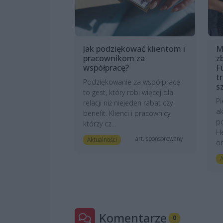
Jak podziękować klientom i
M
pracownikom za
z
współpracę?
F
t
Podziękowanie za współpracę
s
to gest, który robi więcej dla
Pi
relacji niż niejeden rabat czy
ak
benefit. Klienci i pracownicy,
po
którzy cz...
He
art. sponsorowany
Aktualności
or
A
Komentarze
0