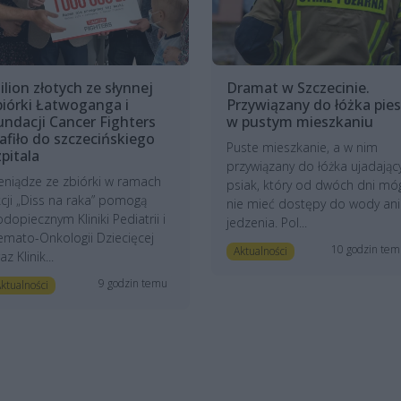
ilion złotych ze słynnej
Dramat w Szczecinie.
biórki Łatwoganga i
Przywiązany do łóżka pies
undacji Cancer Fighters
w pustym mieszkaniu
rafiło do szczecińskiego
Puste mieszkanie, a w nim
zpitala
przywiązany do łóżka ujadając
eniądze ze zbiórki w ramach
psiak, który od dwóch dni mó
cji „Diss na raka” pomogą
nie mieć dostępy do wody ani
dopiecznym Kliniki Pediatrii i
jedzenia. Pol...
mato-Onkologii Dziecięcej
10 godzin te
Aktualności
az Klinik...
9 godzin temu
ktualności