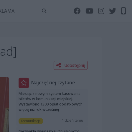
KLAMA
iad]
Udostępnij
Najczęściej czytane
Miesiąc z nowym system kasowania
biletów w komunikacji miejskiej.
Wystawiono 1300 opłat dodatkowych
więcej niż rok wcześniej
1 dzień temu
Komunikacja
Niezwykła dwunastka. Oni ukończyli