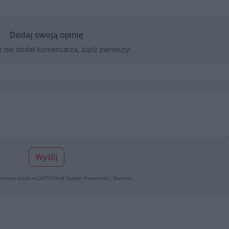
Dodaj swoją opinię
t nie dodał komentarza, bądź pierwszy!
Wyślij
roniony dzięki reCAPTCHA od Google:
Prywatność
|
Warunki
.