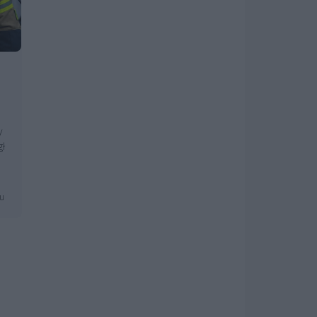
y
gł
mu