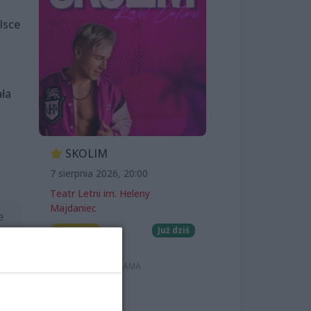
lsce
ła
SKOLIM
7 sierpnia 2026, 20:00
Teatr Letni im. Heleny
Majdaniec
e
Koncerty
Już dziś
”.