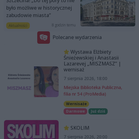
Szczecina! „Do tej pory to nie
było możliwe w historycznej
zabudowie miasta”
8 godzin temu
Aktualności
Polecane wydarzenia
Wystawa Elżbiety
Śnieżewskiej i Anastasii
Lazarevej „MISZMASZ” |
wernisaż
7 sierpnia 2026, 18:00
Miejska Biblioteka Publiczna,
filia nr 54 (ProMedia)
Wernisaże
Darmowe
Już dziś
SKOLIM
7 sierpnia 2026, 20:00