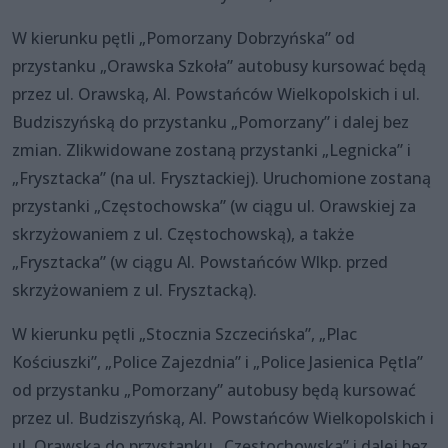
W kierunku pętli „Pomorzany Dobrzyńska” od
przystanku „Orawska Szkoła” autobusy kursować będą
przez ul. Orawską, Al. Powstańców Wielkopolskich i ul.
Budziszyńską do przystanku „Pomorzany” i dalej bez
zmian. Zlikwidowane zostaną przystanki „Legnicka” i
„Frysztacka” (na ul. Frysztackiej). Uruchomione zostaną
przystanki „Częstochowska” (w ciągu ul. Orawskiej za
skrzyżowaniem z ul. Częstochowską), a także
„Frysztacka” (w ciągu Al. Powstańców Wlkp. przed
skrzyżowaniem z ul. Frysztacką).
W kierunku pętli „Stocznia Szczecińska”, „Plac
Kościuszki”, „Police Zajezdnia” i „Police Jasienica Pętla”
od przystanku „Pomorzany” autobusy będą kursować
przez ul. Budziszyńską, Al. Powstańców Wielkopolskich i
ul. Orawską do przystanku „Częstochowska” i dalej bez