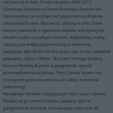
nie baw się w kata
. Z kolei ze spotu
WWF 2013
(Światowy Fundusz na Rzecz Przyrody)-
Godzina dla
Ziemi
wynika, ze możliwe jest pogodzenie polityków
zwaśnionych partii. Wystarczy, abyśmy w Dniu Ziemi
wszyscy pamiętali o zgaszeniu światła, a przejadą oni
ulicami stolicy na jednym rowerze. Najbardziej znaną i
cieszącą się wielką popularnością w Internecie
kampanią, była
Mafia dla Psa
, którą swą osobą uświetnił
popularny „Rysiu z Klanu”. Wzorem Vinniego Jones’a,
który w Wielkiej Brytanii w gangsterski sposób
promował pierwszą pomoc, Piotr Cyrwus tonem nie
znoszącym sprzeciwu poucza jak należy traktować
czworonogi.
Następnym blokiem tematycznym było nasze zdrowie.
Rozpoczął go również bardzo zabawny spot w
gangsterskim klimacie, namawiający mężczyzn do