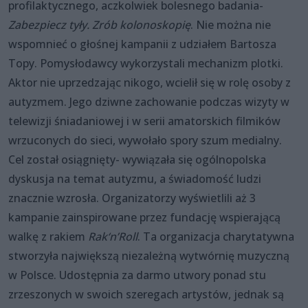
profilaktycznego, aczkolwiek bolesnego badania-
Zabezpiecz tyły. Zrób kolonoskopię
. Nie można nie
wspomnieć o głośnej kampanii z udziałem Bartosza
Topy. Pomysłodawcy wykorzystali mechanizm plotki.
Aktor nie uprzedzając nikogo, wcielił się w rolę osoby z
autyzmem. Jego dziwne zachowanie podczas wizyty w
telewizji śniadaniowej i w serii amatorskich filmików
wrzuconych do sieci, wywołało spory szum medialny.
Cel został osiągnięty- wywiązała się ogólnopolska
dyskusja na temat autyzmu, a świadomość ludzi
znacznie wzrosła. Organizatorzy wyświetlili aż 3
kampanie zainspirowane przez fundację wspierającą
walkę z rakiem
Rak‘n’Roll
. Ta organizacja charytatywna
stworzyła największą niezależną wytwórnię muzyczną
w Polsce. Udostępnia za darmo utwory ponad stu
zrzeszonych w swoich szeregach artystów, jednak są