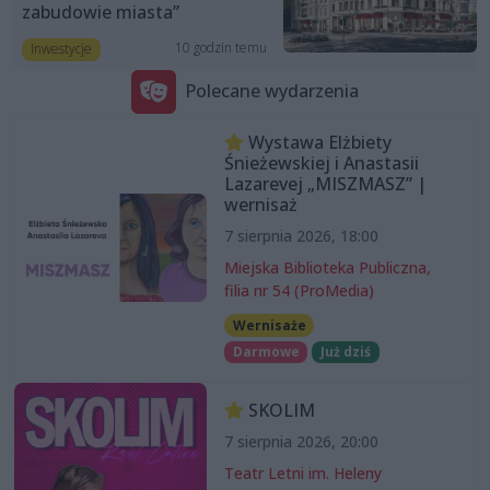
zabudowie miasta”
10 godzin temu
Inwestycje
Polecane wydarzenia
Wystawa Elżbiety
Śnieżewskiej i Anastasii
Lazarevej „MISZMASZ” |
wernisaż
7 sierpnia 2026, 18:00
Miejska Biblioteka Publiczna,
filia nr 54 (ProMedia)
Wernisaże
Darmowe
Już dziś
SKOLIM
7 sierpnia 2026, 20:00
Teatr Letni im. Heleny