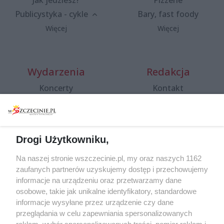
Jak jedziesz?
Pizzerie
Publicystyka - cykle
Bary, fast foody
Więcej
Więcej
Wydarzenia
Redakcja
Koncerty
Kontakt
Warsztaty
Regulamin i polityka
prywatności
Spacery i oprowadzania
Reklama
Jarmarki, festyny, pchle
Drogi Użytkowniku,
targi
Redakcja
Wernisaże
Specjalny koncert z okazji
Na naszej stronie wszczecinie.pl, my oraz naszych 1162
20. urodzin portalu
zaufanych partnerów uzyskujemy dostęp i przechowujemy
Więcej
wSzczecinie.pl
informacje na urządzeniu oraz przetwarzamy dane
osobowe, takie jak unikalne identyfikatory, standardowe
Regulamin konkursów
informacje wysyłane przez urządzenie czy dane
śniadaniówka "Hej
przeglądania w celu zapewniania spersonalizowanych
Szczecin! Jest piątek!"