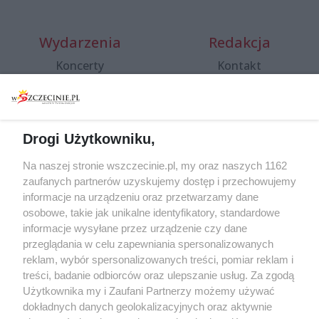
Wydarzenia
Redakcja
Koncerty
Kontakt
Warsztaty
Regulamin i polityka
prywatności
Spacery i oprowadzania
Reklama
Jarmarki, festyny, pchle
Drogi Użytkowniku,
targi
Redakcja
Wernisaże
Specjalny koncert z okazji
Na naszej stronie wszczecinie.pl, my oraz naszych 1162
20. urodzin portalu
zaufanych partnerów uzyskujemy dostęp i przechowujemy
Więcej
wSzczecinie.pl
informacje na urządzeniu oraz przetwarzamy dane
osobowe, takie jak unikalne identyfikatory, standardowe
Regulamin konkursów
informacje wysyłane przez urządzenie czy dane
śniadaniówka "Hej
przeglądania w celu zapewniania spersonalizowanych
Szczecin! Jest piątek!"
reklam, wybór spersonalizowanych treści, pomiar reklam i
treści, badanie odbiorców oraz ulepszanie usług. Za zgodą
Użytkownika my i Zaufani Partnerzy możemy używać
dokładnych danych geolokalizacyjnych oraz aktywnie
Partnerzy