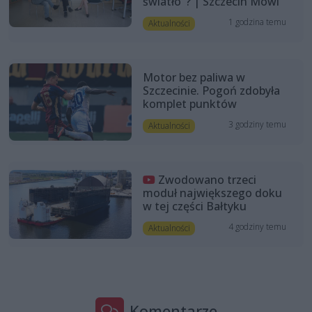
światło"? | Szczecin Mówi
1 godzina temu
Aktualności
Motor bez paliwa w
Szczecinie. Pogoń zdobyła
komplet punktów
3 godziny temu
Aktualności
Zwodowano trzeci
moduł największego doku
w tej części Bałtyku
4 godziny temu
Aktualności
Komentarze