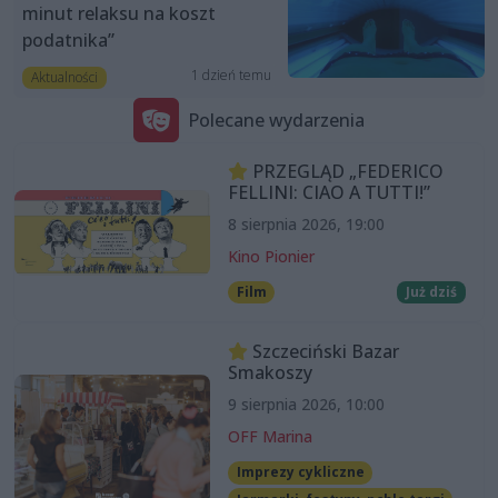
minut relaksu na koszt
podatnika”
1 dzień temu
Aktualności
Polecane wydarzenia
PRZEGLĄD „FEDERICO
FELLINI: CIAO A TUTTI!”
8 sierpnia 2026, 19:00
Kino Pionier
Film
Już dziś
Szczeciński Bazar
Smakoszy
9 sierpnia 2026, 10:00
OFF Marina
Imprezy cykliczne