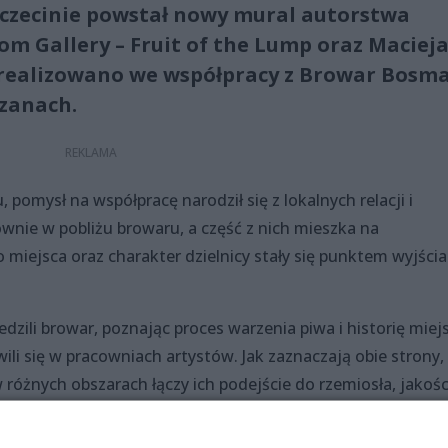
zczecinie powstał nowy mural autorstwa
om Gallery – Fruit of the Lump oraz Maciej
zrealizowano we współpracy z Browar Bosm
rzanach.
 pomysł na współpracę narodził się z lokalnych relacji i
wnie w pobliżu browaru, a część z nich mieszka na
miejsca oraz charakter dzielnicy stały się punktem wyjścia
ili browar, poznając proces warzenia piwa i historię miejs
li się w pracowniach artystów. Jak zaznaczają obie strony,
 różnych obszarach łączy ich podejście do rzemiosła, jakości