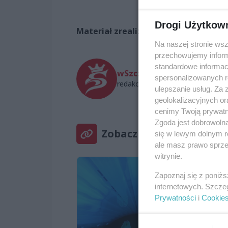
Drogi Użytkow
Materiał zrealizowany przy współpra
Na naszej stronie ws
przechowujemy informa
standardowe informac
wSzczecinie.pl
spersonalizowanych re
redakcja@wszczecinie.pl
ulepszanie usług. Za
geolokalizacyjnych or
cenimy Twoją prywatno
Zgoda jest dobrowoln
Zobacz też
się w lewym dolnym r
ale masz prawo sprzec
witrynie.
Zapoznaj się z poniż
internetowych. Szcze
Prywatności
i
Cookie