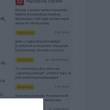
Najczęściej czytane
a
Miesiąc z nowym system kasowania
biletów w komunikacji miejskiej.
an,
Wystawiono 1300 opłat dodatkowych
więcej niż rok wcześniej
2 dni temu
Komunikacja
Jedno z najbardziej niezwykłych
przedszkoli w Szczecinie. Dwa języki,
kort tenisowy i drzemki na mrozie
art. sponsorowany
Aktualności
 do
To śródmiejska ulica, która ma
„ogromny potencjał”. „Pomimo tego, że
jest ściekiem komunikacyjnym”
ca.
2 dni temu
Aktualności
 i
Dramat w Szczecinie. Przywiązany do
łóżka pies w pustym mieszkaniu
20 godzin temu
Aktualności