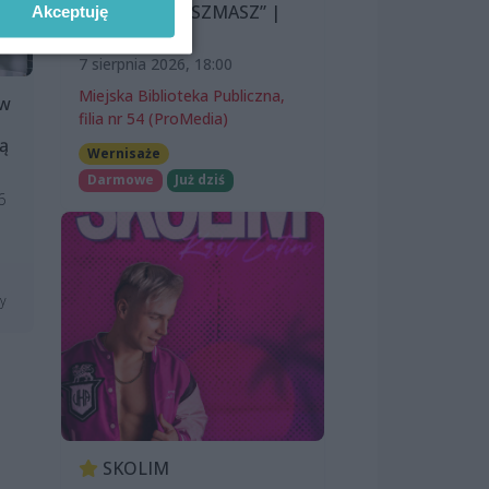
Lazarevej „MISZMASZ” |
Akceptuję
wernisaż
7 sierpnia 2026, 18:00
Miejska Biblioteka Publiczna,
 w
filia nr 54 (ProMedia)
ną
Wernisaże
Darmowe
Już dziś
6
ny
SKOLIM