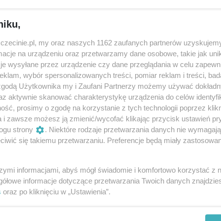
niku,
cy z Bosman Szczeciński.
zczecinie.pl, my oraz naszych 1162 zaufanych partnerów uzyskujemy
cje na urządzeniu oraz przetwarzamy dane osobowe, takie jak unika
je wysyłane przez urządzenie czy dane przeglądania w celu zapewn
klam, wybór spersonalizowanych treści, pomiar reklam i treści, bad
Udostępnij
 zgodą Użytkownika my i Zaufani Partnerzy możemy używać dokład
az aktywnie skanować charakterystykę urządzenia do celów identyfi
ść, prosimy o zgodę na korzystanie z tych technologii poprzez klikn
a i zawsze możesz ją zmienić/wycofać klikając przycisk ustawień pr
ogu strony
. Niektóre rodzaje przetwarzania danych nie wymagaj
iwić się takiemu przetwarzaniu. Preferencje będą miały zastosowania
szymi informacjami, abyś mógł świadomie i komfortowo korzystać z
gółowe informacje dotyczące przetwarzania Twoich danych znajdzi
s
oraz po kliknięciu w „Ustawienia”.