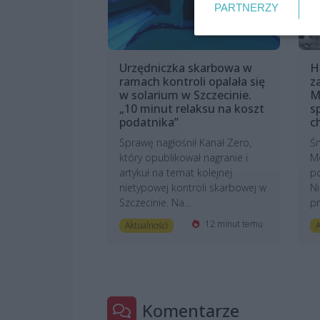
PARTNERZY
Urzędniczka skarbowa w
H
ramach kontroli opalała się
z
w solarium w Szczecinie.
M
„10 minut relaksu na koszt
s
podatnika”
c
Sprawę nagłośnił Kanał Zero,
Śm
który opublikował nagranie i
M
artykuł na temat kolejnej
po
nietypowej kontroli skarbowej w
Ni
Szczecinie. Na...
pr
12 minut temu
Aktualności
A
Komentarze