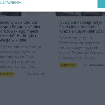
USTAWIENIA
aniebny wpis członka
Nowy punkt Diagnostyki
arządu Pogoni po śmierci
Szczecinie otworzył się
orozowskiego: “niech
wraz z akcją profilaktycz
pie***la”. Haditaghi nie
W Szczecinie przy alei
hce go w klubie
Powstańców Wielkopolskich 2
ierć dziennikarza Andrzeja
został otwarty nowy punkt
orozowskiego wywołała
pobrań Diagnostyki. Otwarciu
ruszenie w całej Polsce.
towarzyszy akcja profil...
estety, stała się również
art. sponsorowa
Aktualności
etekstem do skandalic...
1 godzina temu
ktualności