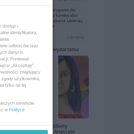
„SOR-y stały się nieprzyjazne dla
pacjentów. Wzywasz karetkę albo
giniesz w kolejce”. Lekarze zabierają
 dostęp i
głos po raporcie NIK
lne identyfikatory,
2 dni temu
Aktualności
iania
anie odbiorców oraz
Polecane wydarzenia
nych danych
kacji. Ponieważ
ięcie „Akceptuję”.
ywatności znajdujący
ą zgody użytkownika,
 tylko na tej
 naszych serwisów
esz w
Polityce
Wystawa Elżbiety
Śnieżewskiej i Anastasii