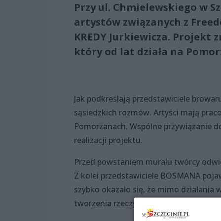
Przy ul. Chmielewskiego w S
artystów związanych z Freed
KREDY Jurkiewicza. Projekt 
który od lat działa na Pomo
Jak podkreślają przedstawiciele browaru,
sąsiedzkich rozmów. Artyści mają praco
Pomorzanach. Wspólne przywiązanie do 
realizacji projektu.
Przed powstaniem muralu twórcy odwiedz
Z kolei przedstawiciele BOSMANA pojawi
szybko okazało się, że mimo działania w
tworzenia rzeczy na lata.