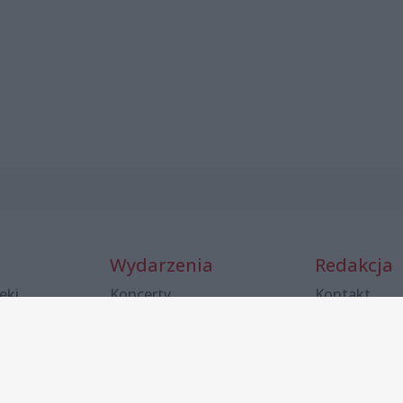
Wydarzenia
Redakcja
eki
Koncerty
Kontakt
nie
Warsztaty
Regulamin i 
prywatności
Spacery i oprowadzania
Reklama
Jarmarki, festyny, pchle
targi
Redakcja
ody