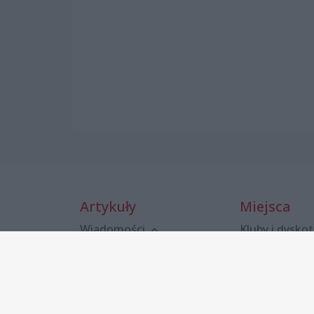
Artykuły
Miejsca
Wiadomości
Kluby i dyskot
Szczecin w budowie
Puby i kawiar
Szczecińscy pionierzy
Restauracje
Jak jedziesz?
Pizzerie
Publicystyka - cykle
Bary, fast fo