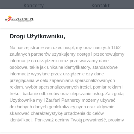
Koncerty
Kontakt
Warsztaty
Regulamin i polityka
prywatności
Spacery i oprowadzania
Reklama
Jarmarki, festyny, pchle
Drogi Użytkowniku,
targi
Redakcja
Wernisaże
Specjalny koncert z okazji
Na naszej stronie wszczecinie.pl, my oraz naszych 1162
20. urodzin portalu
zaufanych partnerów uzyskujemy dostęp i przechowujemy
Więcej
wSzczecinie.pl
informacje na urządzeniu oraz przetwarzamy dane
osobowe, takie jak unikalne identyfikatory, standardowe
Regulamin konkursów
informacje wysyłane przez urządzenie czy dane
śniadaniówka "Hej
przeglądania w celu zapewniania spersonalizowanych
Szczecin! Jest piątek!"
reklam, wybór spersonalizowanych treści, pomiar reklam i
treści, badanie odbiorców oraz ulepszanie usług. Za zgodą
Użytkownika my i Zaufani Partnerzy możemy używać
dokładnych danych geolokalizacyjnych oraz aktywnie
Partnerzy
skanować charakterystykę urządzenia do celów
Praca Szczecin
identyfikacji. Ponieważ cenimy Twoją prywatność, prosimy
o zgodę na korzystanie z tych technologii poprzez
the:protocol
kliknięcie „Akceptuję”. Zgoda jest dobrowolna i zawsze