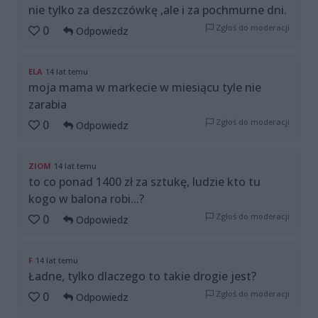
nie tylko za deszczówkę ,ale i za pochmurne dni.
Zgłoś do moderacji
0
Odpowiedz
ELA
14 lat temu
moja mama w markecie w miesiącu tyle nie
zarabia
Zgłoś do moderacji
0
Odpowiedz
ZIOM
14 lat temu
to co ponad 1400 zł za sztukę, ludzie kto tu
kogo w balona robi...?
Zgłoś do moderacji
0
Odpowiedz
F
14 lat temu
Ładne, tylko dlaczego to takie drogie jest?
Zgłoś do moderacji
0
Odpowiedz