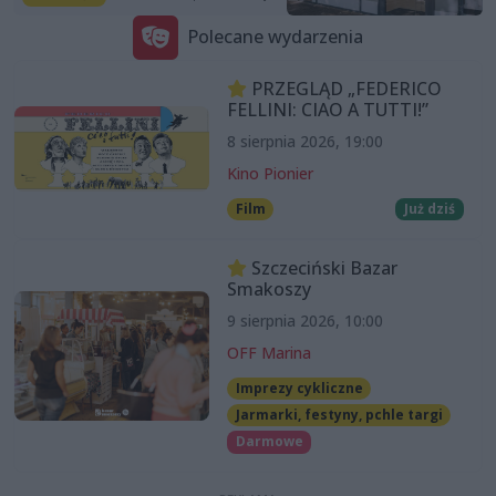
Polecane wydarzenia
PRZEGLĄD „FEDERICO
FELLINI: CIAO A TUTTI!”
8 sierpnia 2026, 19:00
Kino Pionier
Film
Już dziś
Szczeciński Bazar
Smakoszy
9 sierpnia 2026, 10:00
OFF Marina
Imprezy cykliczne
Jarmarki, festyny, pchle targi
Darmowe