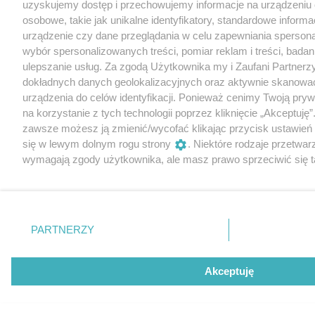
uzyskujemy dostęp i przechowujemy informacje na urządzeniu
osobowe, takie jak unikalne identyfikatory, standardowe inform
urządzenie czy dane przeglądania w celu zapewniania sperson
wybór spersonalizowanych treści, pomiar reklam i treści, badan
ulepszanie usług. Za zgodą Użytkownika my i Zaufani Partne
dokładnych danych geolokalizacyjnych oraz aktywnie skanowa
urządzenia do celów identyfikacji. Ponieważ cenimy Twoją pry
na korzystanie z tych technologii poprzez kliknięcie „Akceptuję”
zawsze możesz ją zmienić/wycofać klikając przycisk ustawień
się w lewym dolnym rogu strony
. Niektóre rodzaje przetwar
wymagają zgody użytkownika, ale masz prawo sprzeciwić się t
Preferencje będą miały zastosowania tylko na tej witrynie.
Zapoznaj się z poniższymi informacjami, abyś mógł świadomie 
naszych serwisów internetowych. Szczegółowe informacje dot
PARTNERZY
Twoich danych znajdziesz w
Polityce Prywatności
i
Cookies
ora
„Ustawienia”.
Akceptuję