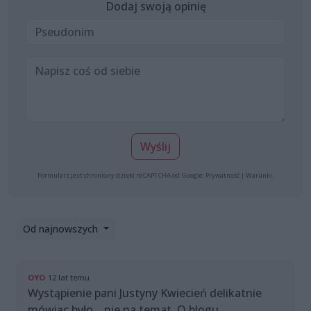
Dodaj swoją opinię
Wyślij
Formularz jest chroniony dzięki reCAPTCHA od Google:
Prywatność
|
Warunki
.
Od najnowszych
OYO
12 lat temu
Wystąpienie pani Justyny Kwiecień delikatnie
mówiąc było... nie na temat. O blogu