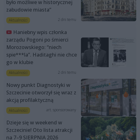
było możliwe w historycznej
zabudowie miasta”
2 dni temu
Aktualności
Haniebny wpis członka
zarządu Pogoni po śmierci
Morozowskiego: “niech
spie***la”. Haditaghi nie chce
go w klubie
2 dni temu
Aktualności
Nowy punkt Diagnostyki w
Szczecinie otworzył się wraz z
akcją profilaktyczną
art. sponsorowany
Aktualności
Dzieje się w weekend w
Szczecinie! Oto lista atrakcji
na 7–9 SIERPNIA 2026