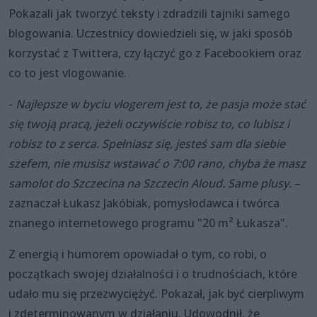
Pokazali jak tworzyć teksty i zdradzili tajniki samego
blogowania. Uczestnicy dowiedzieli się, w jaki sposób
korzystać z Twittera, czy łączyć go z Facebookiem oraz
co to jest vlogowanie.
-
Najlepsze
w byciu vlogerem jest to,
że pasja może stać
się twoją pracą, jeżeli oczywiście robisz to, co lubisz i
robisz to z serca. Spełniasz się, jesteś sam dla siebie
szefem, nie musisz wstawać o 7:00 rano, chyba że masz
samolot do Szczecina na Szczecin Aloud. Same plusy.
–
zaznaczał Łukasz Jakóbiak, pomysłodawca i twórca
znanego internetowego programu "20 m² Łukasza".
Z energią i humorem opowiadał o tym, co robi, o
początkach swojej działalności i o trudnościach, które
udało mu się przezwyciężyć. Pokazał, jak być cierpliwym
i zdeterminowanym w działaniu. Udowodnił, że