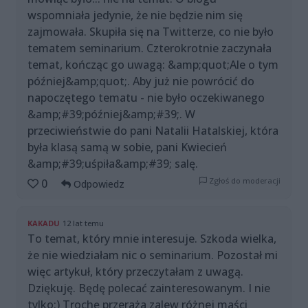
wspomniała jedynie, że nie będzie nim się
zajmowała. Skupiła się na Twitterze, co nie było
tematem seminarium. Czterokrotnie zaczynała
temat, kończąc go uwagą: &amp;quot;Ale o tym
później&amp;quot;. Aby już nie powrócić do
napoczętego tematu - nie było oczekiwanego
&amp;#39;później&amp;#39;. W
przeciwieństwie do pani Natalii Hatalskiej, która
była klasą samą w sobie, pani Kwiecień
&amp;#39;uśpiła&amp;#39; salę.
Zgłoś do moderacji
0
Odpowiedz
KAKADU
12 lat temu
To temat, który mnie interesuje. Szkoda wielka,
że nie wiedziałam nic o seminarium. Pozostał mi
więc artykuł, który przeczytałam z uwagą.
Dziękuję. Będę polecać zainteresowanym. I nie
tylko:) Trochę przeraża zalew różnej maści