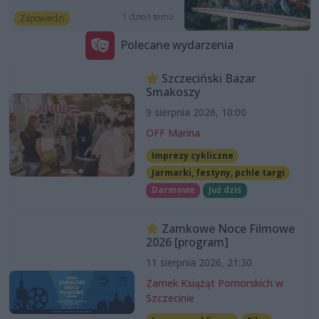
1 dzień temu
Zapowiedzi
Polecane wydarzenia
Szczeciński Bazar
Smakoszy
9 sierpnia 2026, 10:00
OFF Marina
Imprezy cykliczne
Jarmarki, festyny, pchle targi
Darmowe
Już dziś
Zamkowe Noce Filmowe
2026 [program]
11 sierpnia 2026, 21:30
Zamek Książąt Pomorskich w
Szczecinie