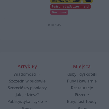
Imprezy cykliczne
Film
Patronat wSzczecinie.pl
Darmowe
Artykuły
Miejsca
Wiadomości
Kluby i dyskoteki
Szczecin w budowie
Puby i kawiarnie
Szczecińscy pionierzy
Restauracje
Jak jedziesz?
Pizzerie
Publicystyka - cykle
Bary, fast foody
Więcej
Więcej