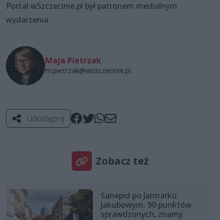
Portal wSzczecinie.pl był patronem medialnym
wydarzenia.
Maja Pietrzak
m.pietrzak@wszczecinie.pl
Udostępnij
Zobacz też
Sanepid po Jarmarku
Jakubowym. 90 punktów
sprawdzonych, znamy