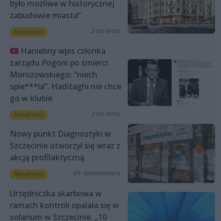
było możliwe w historycznej
zabudowie miasta”
2 dni temu
Aktualności
Haniebny wpis członka
zarządu Pogoni po śmierci
Morozowskiego: “niech
spie***la”. Haditaghi nie chce
go w klubie
2 dni temu
Aktualności
Nowy punkt Diagnostyki w
Szczecinie otworzył się wraz z
akcją profilaktyczną
art. sponsorowany
Aktualności
Urzędniczka skarbowa w
ramach kontroli opalała się w
solarium w Szczecinie. „10