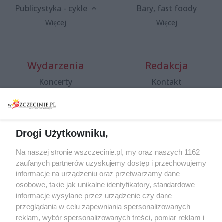
Publicystyka - cykle
Bary, fast foody
Więcej
Więcej
Wydarzenia
Redakcja
Koncerty
Kontakt
Warsztaty
Regulamin i polityka
prywatności
Spacery i oprowadzania
Reklama
Jarmarki, festyny, pchle
Drogi Użytkowniku,
targi
Redakcja
Wernisaże
Specjalny koncert z okazji
Na naszej stronie wszczecinie.pl, my oraz naszych 1162
20. urodzin portalu
zaufanych partnerów uzyskujemy dostęp i przechowujemy
Więcej
wSzczecinie.pl
informacje na urządzeniu oraz przetwarzamy dane
osobowe, takie jak unikalne identyfikatory, standardowe
Regulamin konkursów
informacje wysyłane przez urządzenie czy dane
śniadaniówka "Hej
przeglądania w celu zapewniania spersonalizowanych
Szczecin! Jest piątek!"
reklam, wybór spersonalizowanych treści, pomiar reklam i