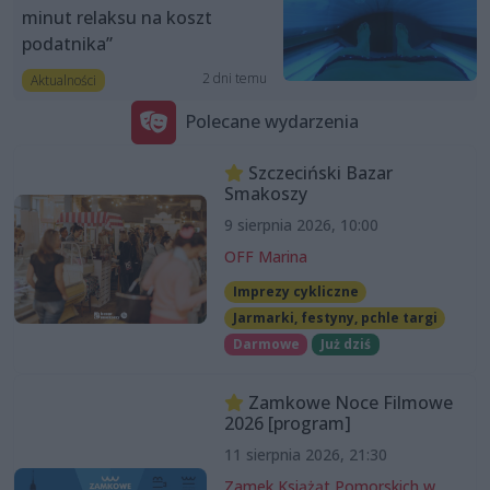
minut relaksu na koszt
podatnika”
2 dni temu
Aktualności
Polecane wydarzenia
Szczeciński Bazar
Smakoszy
9 sierpnia 2026, 10:00
OFF Marina
Imprezy cykliczne
Jarmarki, festyny, pchle targi
Darmowe
Już dziś
Zamkowe Noce Filmowe
2026 [program]
11 sierpnia 2026, 21:30
Zamek Książąt Pomorskich w