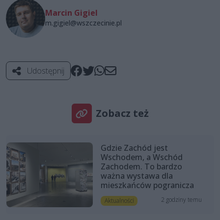
Marcin Gigiel
m.gigiel@wszczecinie.pl
Udostępnij
Zobacz też
Gdzie Zachód jest
Wschodem, a Wschód
Zachodem. To bardzo
ważna wystawa dla
mieszkańców pogranicza
2 godziny temu
Aktualności