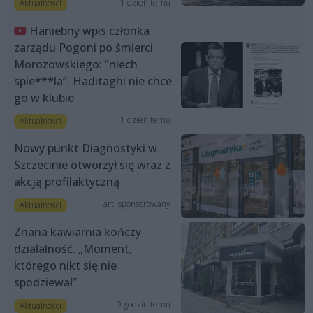
1 dzień temu
Aktualności
Haniebny wpis członka
zarządu Pogoni po śmierci
Morozowskiego: “niech
spie***la”. Haditaghi nie chce
go w klubie
1 dzień temu
Aktualności
Nowy punkt Diagnostyki w
Szczecinie otworzył się wraz z
akcją profilaktyczną
art. sponsorowany
Aktualności
Znana kawiarnia kończy
działalność. „Moment,
którego nikt się nie
spodziewał”
9 godzin temu
Aktualności