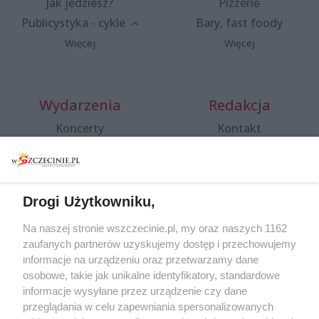
Jak jedziesz?
Pizzerie
Publicystyka - cykle
Bary, fast foody
Więcej
Więcej
Wydarzenia
Redakcja
Koncerty
Kontakt
Warsztaty
Regulamin i polityka
prywatności
Spacery i oprowadzania
Reklama
Jarmarki, festyny, pchle
Drogi Użytkowniku,
targi
Redakcja
Wernisaże
Specjalny koncert z okazji
Na naszej stronie wszczecinie.pl, my oraz naszych 1162
20. urodzin portalu
zaufanych partnerów uzyskujemy dostęp i przechowujemy
Więcej
wSzczecinie.pl
informacje na urządzeniu oraz przetwarzamy dane
osobowe, takie jak unikalne identyfikatory, standardowe
Regulamin konkursów
informacje wysyłane przez urządzenie czy dane
śniadaniówka "Hej
przeglądania w celu zapewniania spersonalizowanych
Szczecin! Jest piątek!"