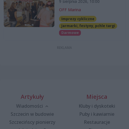
9 sierpnia 2026, 10:00
OFF Marina
Imprezy cykliczne
Jarmarki, festyny, pchle targi
Darmowe
Artykuły
Miejsca
Wiadomości
Kluby i dyskoteki
Szczecin w budowie
Puby i kawiarnie
Szczecińscy pionierzy
Restauracje