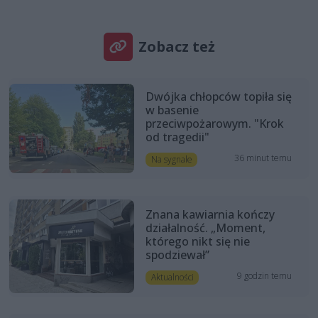
Zobacz też
Dwójka chłopców topiła się
w basenie
przeciwpożarowym. "Krok
od tragedii"
36 minut temu
Na sygnale
Znana kawiarnia kończy
działalność. „Moment,
którego nikt się nie
spodziewał”
9 godzin temu
Aktualności