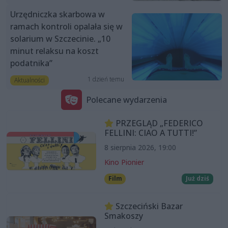
Urzędniczka skarbowa w
ramach kontroli opalała się w
solarium w Szczecinie. „10
minut relaksu na koszt
podatnika”
1 dzień temu
Aktualności
Polecane wydarzenia
PRZEGLĄD „FEDERICO
FELLINI: CIAO A TUTTI!”
8 sierpnia 2026, 19:00
Kino Pionier
Film
Już dziś
Szczeciński Bazar
Smakoszy