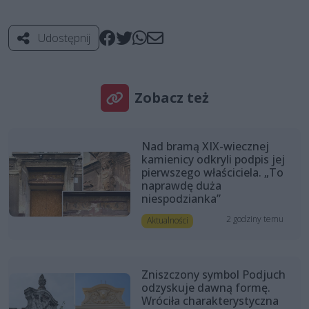
Udostępnij
Zobacz też
Nad bramą XIX-wiecznej
kamienicy odkryli podpis jej
pierwszego właściciela. „To
naprawdę duża
niespodzianka”
2 godziny temu
Aktualności
Zniszczony symbol Podjuch
odzyskuje dawną formę.
Wróciła charakterystyczna