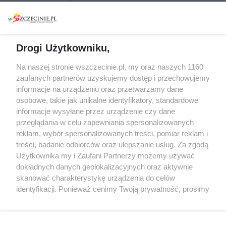
Warsztaty
Regulamin i polityka
prywatności
Spacery i oprowadzania
Reklama
Jarmarki, festyny, pchle
Drogi Użytkowniku,
targi
Redakcja
Wernisaże
Specjalny koncert z okazji
Na naszej stronie wszczecinie.pl, my oraz naszych 1160
20. urodzin portalu
zaufanych partnerów uzyskujemy dostęp i przechowujemy
Więcej
wSzczecinie.pl
informacje na urządzeniu oraz przetwarzamy dane
osobowe, takie jak unikalne identyfikatory, standardowe
Regulamin konkursów
informacje wysyłane przez urządzenie czy dane
śniadaniówka "Hej
przeglądania w celu zapewniania spersonalizowanych
Szczecin! Jest piątek!"
reklam, wybór spersonalizowanych treści, pomiar reklam i
treści, badanie odbiorców oraz ulepszanie usług. Za zgodą
Użytkownika my i Zaufani Partnerzy możemy używać
dokładnych danych geolokalizacyjnych oraz aktywnie
Partnerzy
skanować charakterystykę urządzenia do celów
Praca Szczecin
identyfikacji. Ponieważ cenimy Twoją prywatność, prosimy
o zgodę na korzystanie z tych technologii poprzez
the:protocol
kliknięcie „Akceptuję”. Zgoda jest dobrowolna i zawsze
POZASzczecin.pl
możesz ją zmienić/wycofać klikając przycisk ustawień