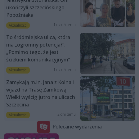
Niezwykła dwunastka. Oni
ukończyli szczecińskiego
Pobożniaka
1 dzień temu
Aktualności
To śródmiejska ulica, która
ma „ogromny potencjał”.
„Pomimo tego, że jest
ściekiem komunikacyjnym”
1 dzień temu
Aktualności
Zamykają m.in. Jana z Kolna i
wjazd na Trasę Zamkową.
Wielki wyścig jutro na ulicach
Szczecina
2 dni temu
Aktualności
Polecane wydarzenia