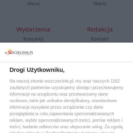
Więcej
Więcej
Wydarzenia
Redakcja
Koncerty
Kontakt
Warsztaty
Regulamin i polityka
prywatności
Spacery i oprowadzania
Reklama
Jarmarki, festyny, pchle
Drogi Użytkowniku,
targi
Redakcja
Wernisaże
Specjalny koncert z okazji
Na naszej stronie wszczecinie.pl, my oraz naszych 1162
20. urodzin portalu
zaufanych partnerów uzyskujemy dostęp i przechowujemy
Więcej
wSzczecinie.pl
informacje na urządzeniu oraz przetwarzamy dane
osobowe, takie jak unikalne identyfikatory, standardowe
Regulamin konkursów
informacje wysyłane przez urządzenie czy dane
śniadaniówka "Hej
przeglądania w celu zapewniania spersonalizowanych
Szczecin! Jest piątek!"
reklam, wybór spersonalizowanych treści, pomiar reklam i
treści, badanie odbiorców oraz ulepszanie usług. Za zgodą
Użytkownika my i Zaufani Partnerzy możemy używać