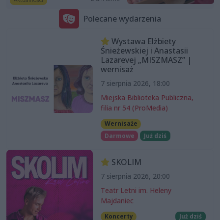
Polecane wydarzenia
Wystawa Elżbiety
Śnieżewskiej i Anastasii
Lazarevej „MISZMASZ” |
wernisaż
7 sierpnia 2026, 18:00
Miejska Biblioteka Publiczna,
filia nr 54 (ProMedia)
Wernisaże
Darmowe
Już dziś
SKOLIM
7 sierpnia 2026, 20:00
Teatr Letni im. Heleny
Majdaniec
Koncerty
Już dziś