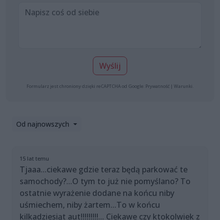
Wyślij
Formularz jest chroniony dzięki reCAPTCHA od Google:
Prywatność
|
Warunki
.
Od najnowszych
15 lat temu
Tjaaa...ciekawe gdzie teraz będą parkować te
samochody?...O tym to już nie pomyślano? To
ostatnie wyrażenie dodane na końcu niby
uśmiechem, niby żartem...To w końcu
kilkadziesiąt aut!!!!!!!!!... Ciekawe czy ktokolwiek z