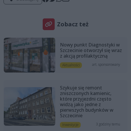
Zobacz też
Nowy punkt Diagnostyki w
Szczecinie otworzył się wraz
z akcją profilaktyczną
art. sponsorowany
Aktualności
Szykuje się remont
zniszczonych kamienic,
które przyjezdni często
widzą jako jedne z
pierwszych budynków w
Szczecinie
3 godziny temu
Inwestycje