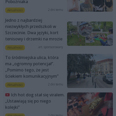
Pobożniaka
2 dni temu
Aktualności
Jedno z najbardziej
niezwykłych przedszkoli w
Szczecinie. Dwa języki, kort
tenisowy i drzemki na mrozie
art. sponsorowany
Aktualności
To śródmiejska ulica, która
ma „ogromny potencjał”.
„Pomimo tego, że jest
ściekiem komunikacyjnym”
2 dni temu
Aktualności
Ich hot dog stał się viralem.
„Ustawiają się po niego
kolejki”
2 dni temu
Aktualności