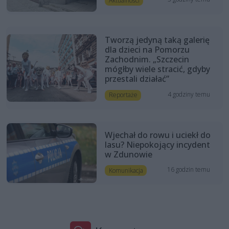
Aktualności
Tworzą jedyną taką galerię
dla dzieci na Pomorzu
Zachodnim. „Szczecin
mógłby wiele stracić, gdyby
przestali działać”
4 godziny temu
Reportaże
Wjechał do rowu i uciekł do
lasu? Niepokojący incydent
w Zdunowie
16 godzin temu
Komunikacja