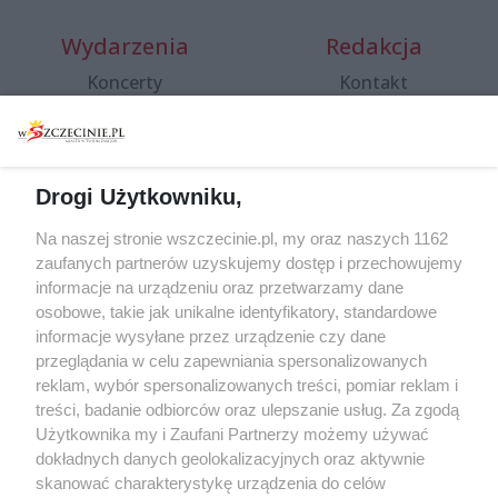
Wydarzenia
Redakcja
Koncerty
Kontakt
Warsztaty
Regulamin i polityka
prywatności
Spacery i oprowadzania
Reklama
Jarmarki, festyny, pchle
Drogi Użytkowniku,
targi
Redakcja
Wernisaże
Specjalny koncert z okazji
Na naszej stronie wszczecinie.pl, my oraz naszych 1162
20. urodzin portalu
zaufanych partnerów uzyskujemy dostęp i przechowujemy
Więcej
wSzczecinie.pl
informacje na urządzeniu oraz przetwarzamy dane
osobowe, takie jak unikalne identyfikatory, standardowe
Regulamin konkursów
informacje wysyłane przez urządzenie czy dane
śniadaniówka "Hej
przeglądania w celu zapewniania spersonalizowanych
Szczecin! Jest piątek!"
reklam, wybór spersonalizowanych treści, pomiar reklam i
treści, badanie odbiorców oraz ulepszanie usług. Za zgodą
Użytkownika my i Zaufani Partnerzy możemy używać
dokładnych danych geolokalizacyjnych oraz aktywnie
Partnerzy
skanować charakterystykę urządzenia do celów