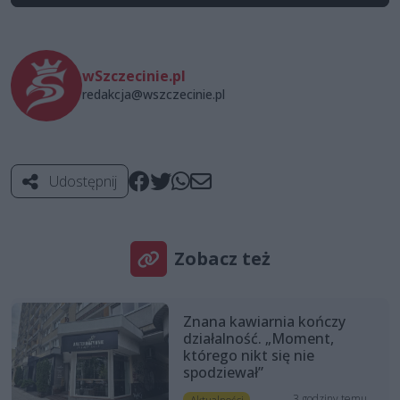
wSzczecinie.pl
redakcja@wszczecinie.pl
Udostępnij
Zobacz też
Znana kawiarnia kończy
działalność. „Moment,
którego nikt się nie
spodziewał”
3 godziny temu