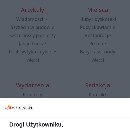
Artykuły
Miejsca
Wiadomości
Kluby i dyskoteki
Szczecin w budowie
Puby i kawiarnie
Szczecińscy pionierzy
Restauracje
Jak jedziesz?
Pizzerie
Publicystyka - cykle
Bary, fast foody
Więcej
Więcej
Wydarzenia
Redakcja
Koncerty
Kontakt
Warsztaty
Regulamin i polityka
prywatności
Spacery i oprowadzania
Reklama
Jarmarki, festyny, pchle
Drogi Użytkowniku,
targi
Redakcja