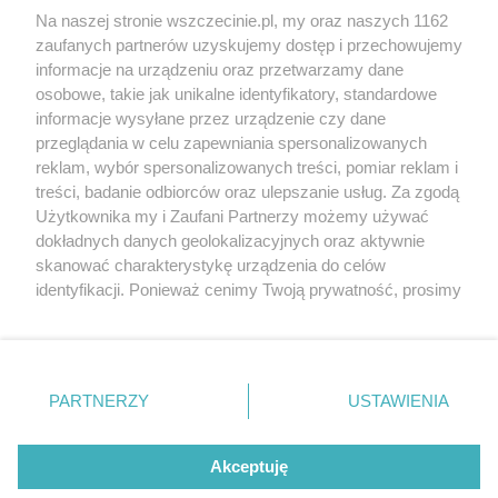
Wernisaże
Specjalny koncert z okazji
Na naszej stronie wszczecinie.pl, my oraz naszych 1162
20. urodzin portalu
zaufanych partnerów uzyskujemy dostęp i przechowujemy
Więcej
wSzczecinie.pl
informacje na urządzeniu oraz przetwarzamy dane
osobowe, takie jak unikalne identyfikatory, standardowe
Regulamin konkursów
informacje wysyłane przez urządzenie czy dane
śniadaniówka "Hej
przeglądania w celu zapewniania spersonalizowanych
Szczecin! Jest piątek!"
reklam, wybór spersonalizowanych treści, pomiar reklam i
treści, badanie odbiorców oraz ulepszanie usług. Za zgodą
Użytkownika my i Zaufani Partnerzy możemy używać
dokładnych danych geolokalizacyjnych oraz aktywnie
Partnerzy
skanować charakterystykę urządzenia do celów
Praca Szczecin
identyfikacji. Ponieważ cenimy Twoją prywatność, prosimy
o zgodę na korzystanie z tych technologii poprzez
the:protocol
kliknięcie „Akceptuję”. Zgoda jest dobrowolna i zawsze
POZASzczecin.pl
możesz ją zmienić/wycofać klikając przycisk ustawień
prywatności znajdujący się w lewym dolnym rogu strony
PARTNERZY
USTAWIENIA
. Niektóre rodzaje przetwarzania danych nie wymagają
zgody użytkownika, ale masz prawo sprzeciwić się
© 2026 wSzczecinie.pl
takiemu przetwarzaniu. Preferencje będą miały
Akceptuję
Created by GOD
zastosowania tylko na tej witrynie.