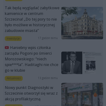
Tak będą wyglądać zabytkowe
kamienice w centrum
Szczecina! „Do tej pory to nie
było możliwe w historycznej
zabudowie miasta”
17 godzin temu
Inwestycje
Haniebny wpis członka
zarządu Pogoni po śmierci
Morozowskiego: “niech
spie***la”. Haditaghi nie chce
go w klubie
13 godzin temu
Aktualności
Nowy punkt Diagnostyki w
Szczecinie otworzył się wraz z
akcją profilaktyczną