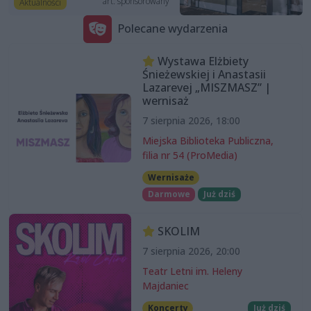
art. sponsorowany
Aktualności
Polecane wydarzenia
Wystawa Elżbiety
Śnieżewskiej i Anastasii
Lazarevej „MISZMASZ” |
wernisaż
7 sierpnia 2026, 18:00
Miejska Biblioteka Publiczna,
filia nr 54 (ProMedia)
Wernisaże
Darmowe
Już dziś
SKOLIM
7 sierpnia 2026, 20:00
Teatr Letni im. Heleny
Majdaniec
Koncerty
Już dziś