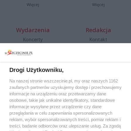
Więcej
Więcej
Wydarzenia
Redakcja
Koncerty
Kontakt
Warsztaty
Regulamin i polityka
prywatności
Spacery i oprowadzania
Reklama
Jarmarki, festyny, pchle
Drogi Użytkowniku,
targi
Redakcja
Wernisaże
Specjalny koncert z okazji
Na naszej stronie wszczecinie.pl, my oraz naszych 1162
20. urodzin portalu
zaufanych partnerów uzyskujemy dostęp i przechowujemy
Więcej
wSzczecinie.pl
informacje na urządzeniu oraz przetwarzamy dane
osobowe, takie jak unikalne identyfikatory, standardowe
Regulamin konkursów
informacje wysyłane przez urządzenie czy dane
śniadaniówka "Hej
przeglądania w celu zapewniania spersonalizowanych
Szczecin! Jest piątek!"
reklam, wybór spersonalizowanych treści, pomiar reklam i
treści, badanie odbiorców oraz ulepszanie usług. Za zgodą