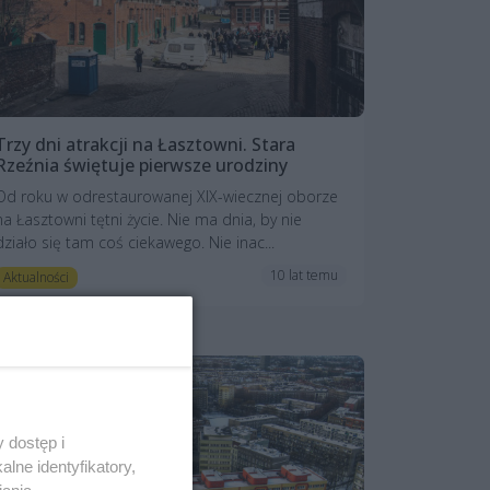
Trzy dni atrakcji na Łasztowni. Stara
Rzeźnia świętuje pierwsze urodziny
Od roku w odrestaurowanej XIX-wiecznej oborze
na Łasztowni tętni życie. Nie ma dnia, by nie
działo się tam coś ciekawego. Nie inac...
10 lat temu
Aktualności
 dostęp i
lne identyfikatory,