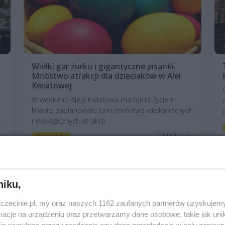
Wielki gar żurku i gigantyczne pisanki.
Mnóstwo atrakcji dla dzieciaków w Alei
Kwiatowej
W weekend Aleja Kwiatowa ma tętnić życiem.
Miasto zaplanowało tam mnóstwo wielkanocnych
i ekologicznych atrakcji.
10 lat temu
Zapowiedzi
niku,
zczecinie.pl, my oraz naszych 1162 zaufanych partnerów uzyskujemy
cje na urządzeniu oraz przetwarzamy dane osobowe, takie jak unika