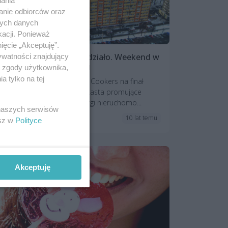
iania
anie odbiorców oraz
nych danych
kacji. Ponieważ
ięcie „Akceptuję”.
Znowu się będzie dużo działo. Weekend w
ywatności znajdujący
Szczecinie pełen atrakcji
ą zgody użytkownika,
 tylko na tej
Billy Harper z zespołem The Cookers na finał
Szczecin Jazz, Chango i Rockasta promujące
swoje debiutanckie płyty, targi nieruchomo...
 naszych serwisów
10 lat temu
Aktualności
esz w
Polityce
Akceptuję