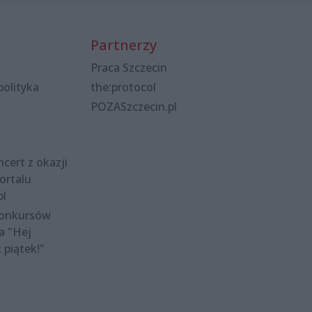
Partnerzy
Praca Szczecin
polityka
the:protocol
POZASzczecin.pl
cert z okazji
ortalu
pl
konkursów
a "Hej
t piątek!"