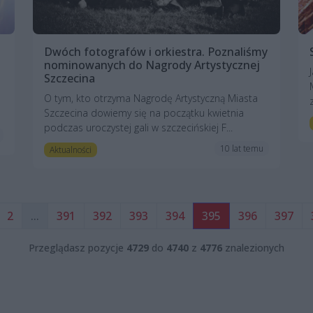
Dwóch fotografów i orkiestra. Poznaliśmy
nominowanych do Nagrody Artystycznej
Szczecina
O tym, kto otrzyma Nagrodę Artystyczną Miasta
Szczecina dowiemy się na początku kwietnia
podczas uroczystej gali w szczecińskiej F...
10 lat temu
Aktualności
2
...
391
392
393
394
395
396
397
Przeglądasz pozycje
4729
do
4740
z
4776
znalezionych