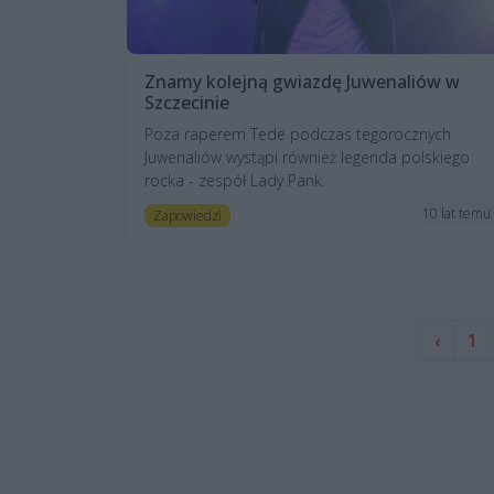
Znamy kolejną gwiazdę Juwenaliów w
Szczecinie
Poza raperem Tede podczas tegorocznych
Juwenaliów wystąpi również legenda polskiego
rocka - zespół Lady Pank.
10 lat temu
Zapowiedzi
‹
1