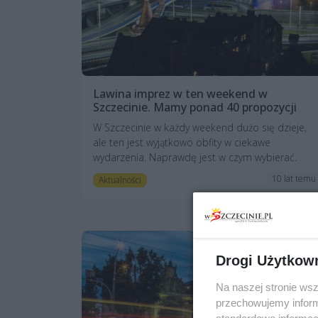
Lawina imprez w ten weekend w
Szczecinie. Mamy ponad 40 propozycji
W Szczecinie w każdy weekend dużo się dzieje,
ale ten jest wyjątkowo obfity w ciekawe
wydarzenia. Naprawdę jest w czym wybierać.
10 lat temu
Aktualności
Drogi Użytkow
Na naszej stronie ws
przechowujemy informa