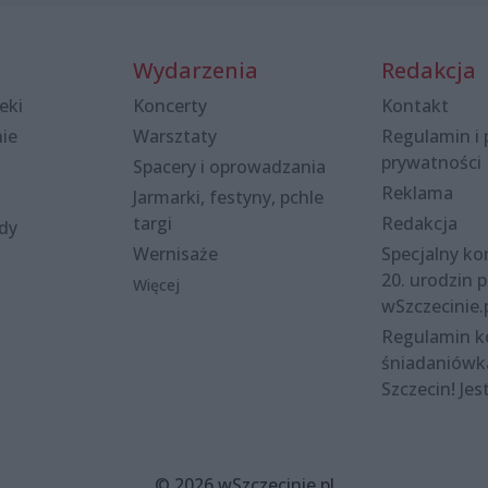
Wydarzenia
Redakcja
eki
Koncerty
Kontakt
nie
Warsztaty
Regulamin i 
prywatności
Spacery i oprowadzania
Reklama
Jarmarki, festyny, pchle
targi
Redakcja
ody
Wernisaże
Specjalny kon
20. urodzin p
Więcej
wSzczecinie.
Regulamin 
śniadaniówk
Szczecin! Jes
© 2026 wSzczecinie.pl