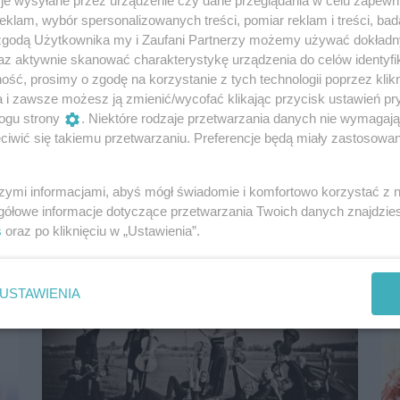
je wysyłane przez urządzenie czy dane przeglądania w celu zapewn
klam, wybór spersonalizowanych treści, pomiar reklam i treści, bad
 zgodą Użytkownika my i Zaufani Partnerzy możemy używać dokład
az aktywnie skanować charakterystykę urządzenia do celów identyfi
ść, prosimy o zgodę na korzystanie z tych technologii poprzez klikn
Sześć dotacji dla Filharmonii! Richard
a i zawsze możesz ją zmienić/wycofać klikając przycisk ustawień pr
Devine na SoundLab
ogu strony
. Niektóre rodzaje przetwarzania danych nie wymagaj
iwić się takiemu przetwarzaniu. Preferencje będą miały zastosowania
Dobre wieści z centrali! Szczecińska filharmonia
została doceniona w pierwszym naborze do
programów Ministerstwa Kultury i Dziedz...
szymi informacjami, abyś mógł świadomie i komfortowo korzystać z
10 lat temu
Aktualności
gółowe informacje dotyczące przetwarzania Twoich danych znajdzi
s
oraz po kliknięciu w „Ustawienia”.
USTAWIENIA