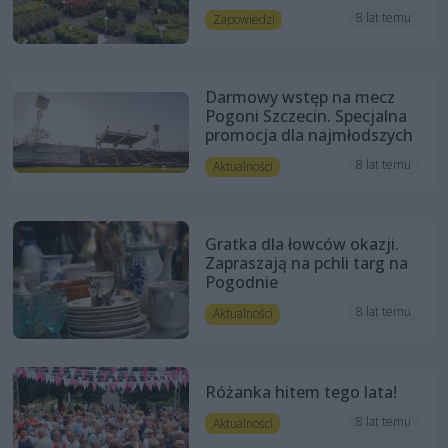
8 lat temu
Zapowiedzi
Darmowy wstęp na mecz
Pogoni Szczecin. Specjalna
promocja dla najmłodszych
8 lat temu
Aktualności
Gratka dla łowców okazji.
Zapraszają na pchli targ na
Pogodnie
8 lat temu
Aktualności
Różanka hitem tego lata!
8 lat temu
Aktualności