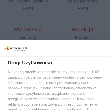
Publicystyka - cykle
Bary, fast foody
Więcej
Więcej
Wydarzenia
Redakcja
Koncerty
Kontakt
Warsztaty
Regulamin i polityka
prywatności
Spacery i oprowadzania
Reklama
Jarmarki, festyny, pchle
Drogi Użytkowniku,
targi
Redakcja
Wernisaże
Specjalny koncert z okazji
Na naszej stronie wszczecinie.pl, my oraz naszych 1162
20. urodzin portalu
zaufanych partnerów uzyskujemy dostęp i przechowujemy
Więcej
wSzczecinie.pl
informacje na urządzeniu oraz przetwarzamy dane
osobowe, takie jak unikalne identyfikatory, standardowe
Regulamin konkursów
informacje wysyłane przez urządzenie czy dane
śniadaniówka "Hej
przeglądania w celu zapewniania spersonalizowanych
Szczecin! Jest piątek!"
reklam, wybór spersonalizowanych treści, pomiar reklam i
treści, badanie odbiorców oraz ulepszanie usług. Za zgodą