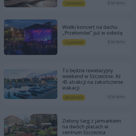
8 lat temu
Zapowiedzi
Wielki koncert na dachu
„Przełomów” już w sobotę
8 lat temu
Zapowiedzi
To będzie rewelacyjny
weekend w Szczecinie. Aż
45 atrakcji na zakończenie
wakacji
8 lat temu
Aktualności
Zielony targ z jarmarkiem
na dwóch placach w
centrum Szczecina