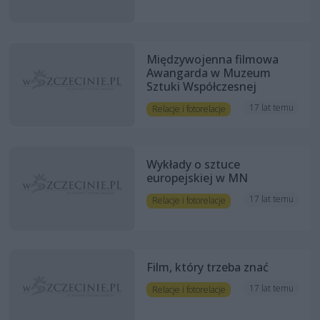
Międzywojenna filmowa
Awangarda w Muzeum
Sztuki Współczesnej
17 lat temu
Relacje i fotorelacje
Wykłady o sztuce
europejskiej w MN
17 lat temu
Relacje i fotorelacje
Film, który trzeba znać
17 lat temu
Relacje i fotorelacje