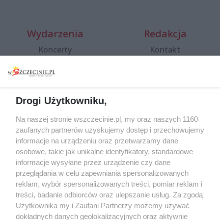
Wydarzenia
Redakcja
Koncerty
Kontakt
Warsztaty
Regulamin i polityka
prywatności
Spacery i oprowadzania
Reklama
Jarmarki, festyny, pchle
Drogi Użytkowniku,
targi
Redakcja
Wernisaże
Specjalny koncert z okazji
Na naszej stronie wszczecinie.pl, my oraz naszych 1160
20. urodzin portalu
zaufanych partnerów uzyskujemy dostęp i przechowujemy
Więcej
wSzczecinie.pl
informacje na urządzeniu oraz przetwarzamy dane
osobowe, takie jak unikalne identyfikatory, standardowe
Regulamin konkursów
informacje wysyłane przez urządzenie czy dane
śniadaniówka "Hej
przeglądania w celu zapewniania spersonalizowanych
Szczecin! Jest piątek!"
reklam, wybór spersonalizowanych treści, pomiar reklam i
treści, badanie odbiorców oraz ulepszanie usług. Za zgodą
Użytkownika my i Zaufani Partnerzy możemy używać
dokładnych danych geolokalizacyjnych oraz aktywnie