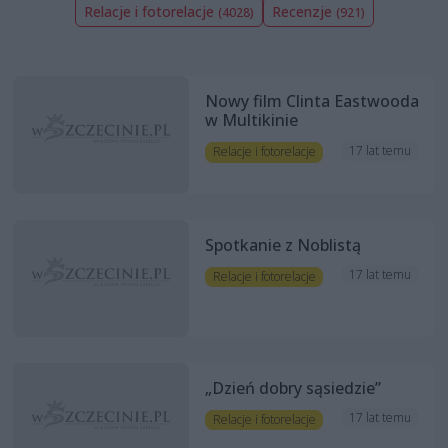
Relacje i fotorelacje
Recenzje
(4028)
(921)
Nowy film Clinta Eastwooda
w Multikinie
17 lat temu
Relacje i fotorelacje
Spotkanie z Noblistą
17 lat temu
Relacje i fotorelacje
„Dzień dobry sąsiedzie”
17 lat temu
Relacje i fotorelacje