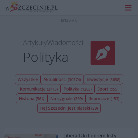
Artykuły
Wiadomości
Polityka
Wszystkie
Aktualności
Inwestycje
(30374)
(3658)
Komunikacja
Polityka
Sport
(2413)
(1203)
(955)
Historia
Na sygnale
Reportaże
(564)
(399)
(153)
Hej Szczecin! Jest piątek!
(39)
Liberadzki liderem listy