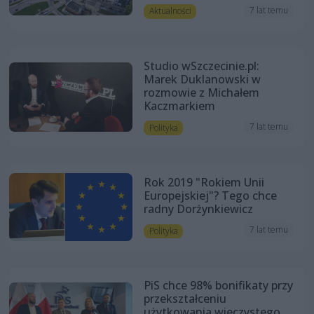
7 lat temu
Aktualności
Studio wSzczecinie.pl:
Marek Duklanowski w
rozmowie z Michałem
Kaczmarkiem
7 lat temu
Polityka
Rok 2019 "Rokiem Unii
Europejskiej"? Tego chce
radny Dorżynkiewicz
7 lat temu
Polityka
PiS chce 98% bonifikaty przy
przekształceniu
użytkowania wieczystego