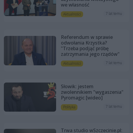
we własność
7 lat temu
Aktualności
Referendum w sprawie
odwołania Krzystka?
"Trzeba podjąć próbę
zatrzymania jego rządów"
7 lat temu
Aktualności
Słowik: jestem
zwolennikiem "wygaszenia"
Pyromagic [wideo]
7 lat temu
Polityka
Trwa studio wSzczecinie.pl: