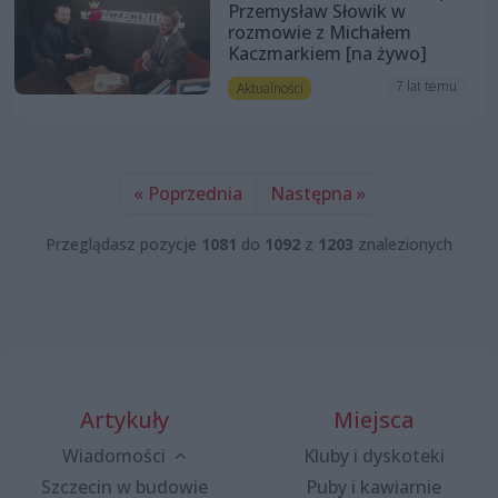
Przemysław Słowik w
rozmowie z Michałem
Kaczmarkiem [na żywo]
7 lat temu
Aktualności
« Poprzednia
Następna »
Przeglądasz pozycje
1081
do
1092
z
1203
znalezionych
Artykuły
Miejsca
Wiadomości
Kluby i dyskoteki
Szczecin w budowie
Puby i kawiarnie