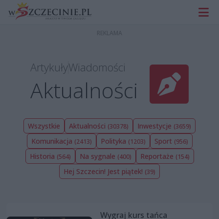
Artykuły
Wiadomości
Aktualności
Wszystkie
Aktualności
Inwestycje
(30378)
(3659)
Komunikacja
Polityka
Sport
(2413)
(1203)
(956)
Historia
Na sygnale
Reportaże
(564)
(400)
(154)
Hej Szczecin! Jest piątek!
(39)
Wygraj kurs tańca