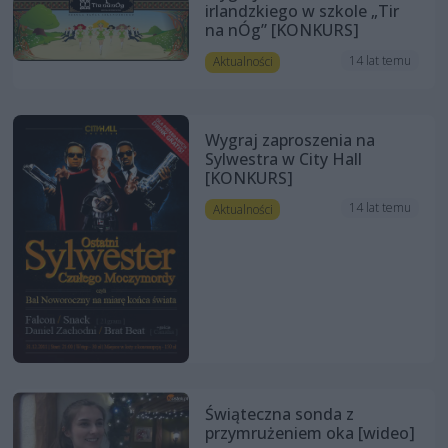
irlandzkiego w szkole „Tir
na nÓg” [KONKURS]
14 lat temu
Aktualności
Wygraj zaproszenia na
Sylwestra w City Hall
[KONKURS]
14 lat temu
Aktualności
Świąteczna sonda z
przymrużeniem oka [wideo]