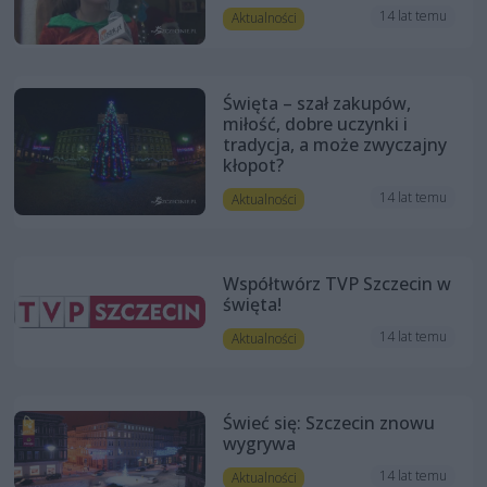
14 lat temu
Aktualności
Święta – szał zakupów,
miłość, dobre uczynki i
tradycja, a może zwyczajny
kłopot?
14 lat temu
Aktualności
Współtwórz TVP Szczecin w
święta!
14 lat temu
Aktualności
Świeć się: Szczecin znowu
wygrywa
14 lat temu
Aktualności