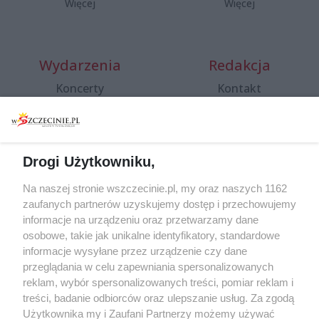
Więcej
Więcej
Wydarzenia
Redakcja
Koncerty
Kontakt
Warsztaty
Regulamin i polityka
prywatności
Spacery i oprowadzania
Reklama
Jarmarki, festyny, pchle
Drogi Użytkowniku,
targi
Redakcja
Wernisaże
Specjalny koncert z okazji
Na naszej stronie wszczecinie.pl, my oraz naszych 1162
20. urodzin portalu
zaufanych partnerów uzyskujemy dostęp i przechowujemy
Więcej
wSzczecinie.pl
informacje na urządzeniu oraz przetwarzamy dane
osobowe, takie jak unikalne identyfikatory, standardowe
Regulamin konkursów
informacje wysyłane przez urządzenie czy dane
śniadaniówka "Hej
przeglądania w celu zapewniania spersonalizowanych
Szczecin! Jest piątek!"
reklam, wybór spersonalizowanych treści, pomiar reklam i
treści, badanie odbiorców oraz ulepszanie usług. Za zgodą
Użytkownika my i Zaufani Partnerzy możemy używać