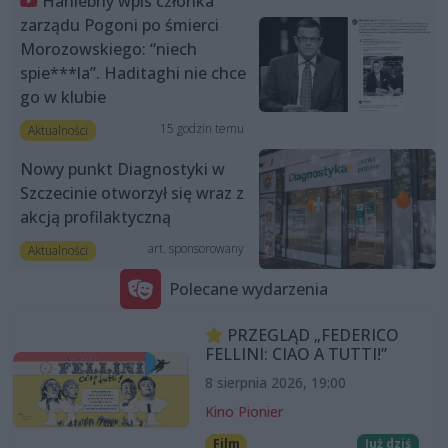
Haniebny wpis członka
zarządu Pogoni po śmierci
Morozowskiego: “niech
spie***la”. Haditaghi nie chce
go w klubie
15 godzin temu
Aktualności
Nowy punkt Diagnostyki w
Szczecinie otworzył się wraz z
akcją profilaktyczną
art. sponsorowany
Aktualności
Polecane wydarzenia
PRZEGLĄD „FEDERICO
FELLINI: CIAO A TUTTI!”
8 sierpnia 2026, 19:00
Kino Pionier
Film
Już dziś