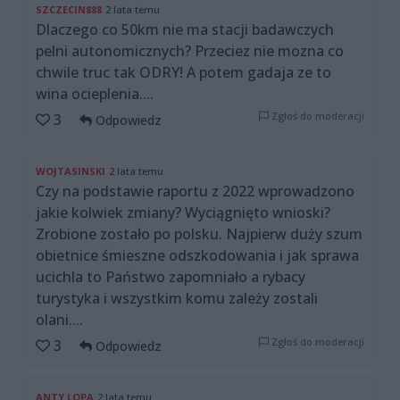
SZCZECIN888
2 lata temu
Dlaczego co 50km nie ma stacji badawczych
pelni autonomicznych? Przeciez nie mozna co
chwile truc tak ODRY! A potem gadaja ze to
wina ocieplenia....
Zgłoś do moderacji
3
Odpowiedz
WOJTASINSKI
2 lata temu
Czy na podstawie raportu z 2022 wprowadzono
jakie kolwiek zmiany? Wyciągnięto wnioski?
Zrobione zostało po polsku. Najpierw duży szum
obietnice śmieszne odszkodowania i jak sprawa
ucichla to Państwo zapomniało a rybacy
turystyka i wszystkim komu zależy zostali
olani....
Zgłoś do moderacji
3
Odpowiedz
ANTY LOPA
2 lata temu