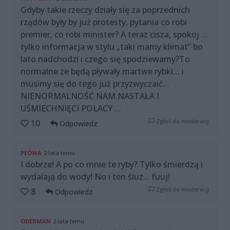
Gdyby takie rzeczy działy się za poprzednich
rządów były by już protesty, pytania co robi
premier, co robi minister? A teraz cisza, spokoj …
tylko informacja w stylu „taki mamy klimat” bo
lato nadchodzi i czego się spodziewamy?To
normalne że będą pływały martwe rybki… i
musimy się do tego już przyzwyczaić…
NIENORMALNOŚĆ NAM NASTAŁA I
UŚMIECHNIĘCI POLACY …
Zgłoś do moderacji
10
Odpowiedz
PEÓWA
2 lata temu
I dobrze! A po co mnie te ryby? Tylko śmierdzą i
wydalają do wody! No i ten śluz... fuuj!
Zgłoś do moderacji
8
Odpowiedz
ODERMAN
2 lata temu