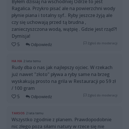
Byłem dzisiaj na wschodniej Odrze to jest
Ragalica. Przykro pisać ale na powierzchni wody
płynie piana i totalny syf.. Ryby jeszcze żyją ale
czy się uchowają przed tą brudna ,
zanieczyszczona wodą, wątpię . Gdzie jest rząd?!
Dymisja!
Zgłoś do moderacji
5
Odpowiedz
HA HA
2 lata temu
Rudy dba o nas jak najlepszy ojciec. W rzekach
już nawet "złoto" pływa a ryby same na brzeg
wyskakują prosto na grila w Restauracji po 59 zł
/ 100 gram
Zgłoś do moderacji
5
Odpowiedz
TAKSOS
2 lata temu
Wszystko zgodnie z planem. Prawdopodobnie
nic złego poza siłami natury w rzece się nie