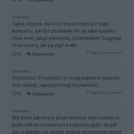
15 lat temu
Fajne zdjęcia, ma ktoś może zdjęcia z tego
koncertu, bardzo podobały mi się obie kapele i
chce mieć jakąś pamiątkę, próbowałem ściągnąć
te ze strony ale są zbyt małe.
Zgłoś do moderacji
0
Odpowiedz
15 lat temu
Przyszłość? Przyszłość to mają kapele o własnej
(nie cudzej, zapożyczonej) tożsamości.
Zgłoś do moderacji
0
Odpowiedz
15 lat temu
Wg mnie pan który pisał recenzje zbyt osobiście
podszedł do komentarza supportu gdyż skupił
się za bardzo na swoim guście muzycznym przez