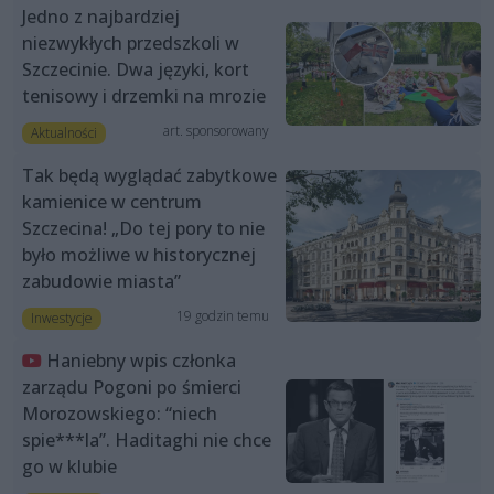
Jedno z najbardziej
niezwykłych przedszkoli w
Szczecinie. Dwa języki, kort
tenisowy i drzemki na mrozie
art. sponsorowany
Aktualności
Tak będą wyglądać zabytkowe
kamienice w centrum
Szczecina! „Do tej pory to nie
było możliwe w historycznej
zabudowie miasta”
19 godzin temu
Inwestycje
Haniebny wpis członka
zarządu Pogoni po śmierci
Morozowskiego: “niech
spie***la”. Haditaghi nie chce
go w klubie