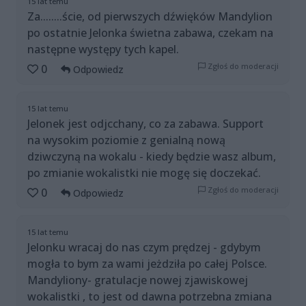
15 lat temu
Za........ście, od pierwszych dźwięków Mandylion
po ostatnie Jelonka świetna zabawa, czekam na
następne występy tych kapel.
Zgłoś do moderacji
0
Odpowiedz
15 lat temu
Jelonek jest odjcchany, co za zabawa. Support
na wysokim poziomie z genialną nową
dziwczyną na wokalu - kiedy będzie wasz album,
po zmianie wokalistki nie mogę się doczekać.
Zgłoś do moderacji
0
Odpowiedz
15 lat temu
Jelonku wracaj do nas czym prędzej - gdybym
mogła to bym za wami jeżdziła po całej Polsce.
Mandyliony- gratulacje nowej zjawiskowej
wokalistki , to jest od dawna potrzebna zmiana