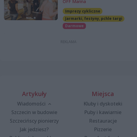
OFF Marina
Imprezy cykliczne
Jarmarki, festyny, pchle targi
Darmowe
Artykuły
Miejsca
Wiadomości
Kluby i dyskoteki
Szczecin w budowie
Puby i kawiarnie
Szczecińscy pionierzy
Restauracje
Jak jedziesz?
Pizzerie