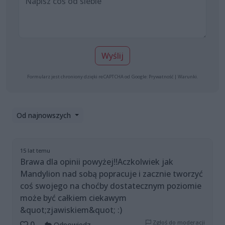
Wyślij
Formularz jest chroniony dzięki reCAPTCHA od Google:
Prywatność
|
Warunki
.
Od najnowszych
15 lat temu
Brawa dla opinii powyżej!!Aczkolwiek jak
Mandylion nad sobą popracuje i zacznie tworzyć
coś swojego na choćby dostatecznym poziomie
może być całkiem ciekawym
&quot;zjawiskiem&quot; :)
Zgłoś do moderacji
0
Odpowiedz