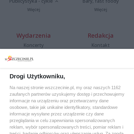
Publicystyka - cykle
Bary, fast foody
Więcej
Więcej
Wydarzenia
Redakcja
Koncerty
Kontakt
Warsztaty
Regulamin i polityka
prywatności
Spacery i oprowadzania
Reklama
Jarmarki, festyny, pchle
Drogi Użytkowniku,
targi
Redakcja
Wernisaże
Specjalny koncert z okazji
Na naszej stronie wszczecinie.pl, my oraz naszych 1162
20. urodzin portalu
zaufanych partnerów uzyskujemy dostęp i przechowujemy
Więcej
wSzczecinie.pl
informacje na urządzeniu oraz przetwarzamy dane
osobowe, takie jak unikalne identyfikatory, standardowe
Regulamin konkursów
informacje wysyłane przez urządzenie czy dane
śniadaniówka "Hej
przeglądania w celu zapewniania spersonalizowanych
Szczecin! Jest piątek!"
reklam, wybór spersonalizowanych treści, pomiar reklam i
treści, badanie odbiorców oraz ulepszanie usług. Za zgodą