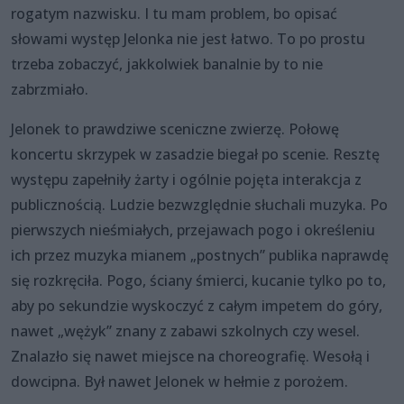
rogatym nazwisku. I tu mam problem, bo opisać
słowami występ Jelonka nie jest łatwo. To po prostu
trzeba zobaczyć, jakkolwiek banalnie by to nie
zabrzmiało.
Jelonek to prawdziwe sceniczne zwierzę. Połowę
koncertu skrzypek w zasadzie biegał po scenie. Resztę
występu zapełniły żarty i ogólnie pojęta interakcja z
publicznością. Ludzie bezwzględnie słuchali muzyka. Po
pierwszych nieśmiałych, przejawach pogo i określeniu
ich przez muzyka mianem „postnych” publika naprawdę
się rozkręciła. Pogo, ściany śmierci, kucanie tylko po to,
aby po sekundzie wyskoczyć z całym impetem do góry,
nawet „wężyk” znany z zabawi szkolnych czy wesel.
Znalazło się nawet miejsce na choreografię. Wesołą i
dowcipna. Był nawet Jelonek w hełmie z porożem.