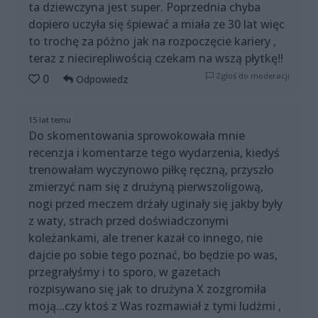
ta dziewczyna jest super. Poprzednia chyba
dopiero uczyła się śpiewać a miała ze 30 lat więc
to trochę za póżno jak na rozpoczęcie kariery ,
teraz z niecirepliwością czekam na wszą płytkę!!
Zgłoś do moderacji
0
Odpowiedz
15 lat temu
Do skomentowania sprowokowała mnie
recenzja i komentarze tego wydarzenia, kiedyś
trenowałam wyczynowo piłkę ręczną, przyszło
zmierzyć nam się z drużyną pierwszoligową,
nogi przed meczem drżały uginały się jakby były
z waty, strach przed doświadczonymi
koleżankami, ale trener kazał co innego, nie
dajcie po sobie tego poznać, bo będzie po was,
przegrałyśmy i to sporo, w gazetach
rozpisywano się jak to drużyna X zozgromiła
moją...czy ktoś z Was rozmawiał z tymi ludźmi ,