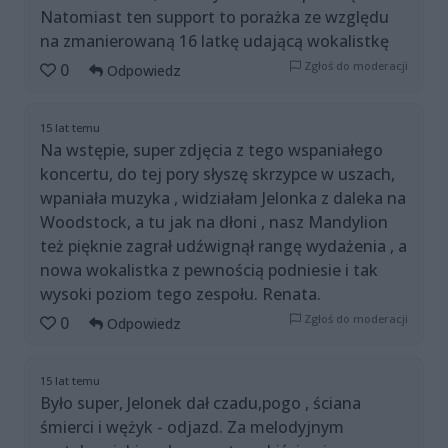
Natomiast ten support to porażka ze względu
na zmanierowaną 16 latkę udającą wokalistkę
Zgłoś do moderacji
0
Odpowiedz
15 lat temu
Na wstępie, super zdjęcia z tego wspaniałego
koncertu, do tej pory słyszę skrzypce w uszach,
wpaniała muzyka , widziałam Jelonka z daleka na
Woodstock, a tu jak na dłoni , nasz Mandylion
też pięknie zagrał udźwignął rangę wydażenia , a
nowa wokalistka z pewnością podniesie i tak
wysoki poziom tego zespołu. Renata.
Zgłoś do moderacji
0
Odpowiedz
15 lat temu
Było super, Jelonek dał czadu,pogo , ściana
śmierci i wężyk - odjazd. Za melodyjnym