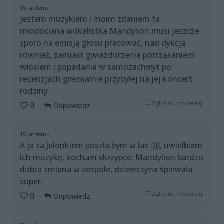
15 lat temu
jestem muzykiem i moim zdaniem ta
młodociana wokalistka Mandylion musi jeszcze
sporo na emisją głosu pracować, nad dykcją
również, zamiast gwiazdorzenia potrząsaniem
włosiem i popadania w samozachwyt po
recenzjach gremialnie przybyłej na jej koncert
rodziny
Zgłoś do moderacji
0
Odpowiedz
15 lat temu
A ja za Jelonkiem poszła bym w las :))), uwielbiam
ich muzykę, kocham skrzypce. Mandylion bardzo
dobra zmiana w zespole, dziewczyna śpiewała
super.
Zgłoś do moderacji
0
Odpowiedz