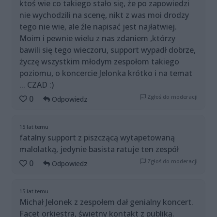
ktoś wie co takiego stało się, że po zapowiedzi
nie wychodzili na scenę, nikt z was moi drodzy
tego nie wie, ale źle napisać jest najłatwiej.
Moim i pewnie wielu z nas zdaniem ,którzy
bawili się tego wieczoru, support wypadł dobrze,
życzę wszystkim młodym zespołom takiego
poziomu, o koncercie Jelonka krótko i na temat
... CZAD :)
Zgłoś do moderacji
0
Odpowiedz
15 lat temu
fatalny support z piszczącą wytapetowaną
malolatką, jedynie basista ratuje ten zespół
Zgłoś do moderacji
0
Odpowiedz
15 lat temu
Michał Jelonek z zespołem dał genialny koncert.
Facet orkiestra, świetny kontakt z publiką.