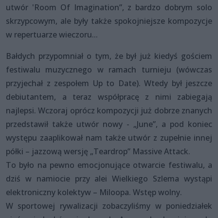
utwór 'Room Of Imagination”, z bardzo dobrym solo
skrzypcowym, ale były także spokojniejsze kompozycje
w repertuarze wieczoru...
Bałdych przypomniał o tym, że był już kiedyś gościem
festiwalu muzycznego w ramach turnieju (wówczas
przyjechał z zespołem Up to Date). Wtedy był jeszcze
debiutantem, a teraz współpracę z nimi zabiegają
najlepsi. Wczoraj oprócz kompozycji już dobrze znanych
przedstawił także utwór nowy - „June”, a pod koniec
występu zaaplikował nam także utwór z zupełnie innej
półki – jazzową wersję „Teardrop” Massive Attack.
To było na pewno emocjonujące otwarcie festiwalu, a
dziś w namiocie przy alei Wielkiego Szlema wystąpi
elektroniczny kolektyw – Miloopa. Wstęp wolny.
W sportowej rywalizacji zobaczyliśmy w poniedziałek