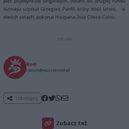
pięć pojedynków singlowych. Awans do drugiej rundu
turnieju uzyskał Grzegorz Panfil, który dość łatwo, w
dwóch setach, pokonał Hiszpana
Jose Checa-Calvo.
Radi
r.bruch@wszczecinie.pl
Udostępnij
Zobacz też