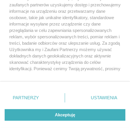
20. urodzin portalu
zaufanych partnerów uzyskujemy dostęp i przechowujemy
Więcej
wSzczecinie.pl
informacje na urządzeniu oraz przetwarzamy dane
osobowe, takie jak unikalne identyfikatory, standardowe
Regulamin konkursów
informacje wysyłane przez urządzenie czy dane
śniadaniówka "Hej
przeglądania w celu zapewniania spersonalizowanych
Szczecin! Jest piątek!"
reklam, wybór spersonalizowanych treści, pomiar reklam i
treści, badanie odbiorców oraz ulepszanie usług. Za zgodą
Użytkownika my i Zaufani Partnerzy możemy używać
dokładnych danych geolokalizacyjnych oraz aktywnie
Partnerzy
skanować charakterystykę urządzenia do celów
Praca Szczecin
identyfikacji. Ponieważ cenimy Twoją prywatność, prosimy
o zgodę na korzystanie z tych technologii poprzez
the:protocol
kliknięcie „Akceptuję”. Zgoda jest dobrowolna i zawsze
POZASzczecin.pl
możesz ją zmienić/wycofać klikając przycisk ustawień
prywatności znajdujący się w lewym dolnym rogu strony
PARTNERZY
USTAWIENIA
. Niektóre rodzaje przetwarzania danych nie wymagają
zgody użytkownika, ale masz prawo sprzeciwić się
© 2026 wSzczecinie.pl
takiemu przetwarzaniu. Preferencje będą miały
Akceptuję
Created by GOD
zastosowania tylko na tej witrynie.