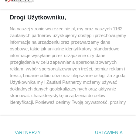
prywatności
Spacery i oprowadzania
Reklama
Jarmarki, festyny, pchle
Drogi Użytkowniku,
targi
Redakcja
Wernisaże
Specjalny koncert z okazji
Na naszej stronie wszczecinie.pl, my oraz naszych 1162
20. urodzin portalu
zaufanych partnerów uzyskujemy dostęp i przechowujemy
Więcej
wSzczecinie.pl
informacje na urządzeniu oraz przetwarzamy dane
osobowe, takie jak unikalne identyfikatory, standardowe
Regulamin konkursów
informacje wysyłane przez urządzenie czy dane
śniadaniówka "Hej
przeglądania w celu zapewniania spersonalizowanych
Szczecin! Jest piątek!"
reklam, wybór spersonalizowanych treści, pomiar reklam i
treści, badanie odbiorców oraz ulepszanie usług. Za zgodą
Użytkownika my i Zaufani Partnerzy możemy używać
dokładnych danych geolokalizacyjnych oraz aktywnie
Partnerzy
skanować charakterystykę urządzenia do celów
Praca Szczecin
identyfikacji. Ponieważ cenimy Twoją prywatność, prosimy
o zgodę na korzystanie z tych technologii poprzez
the:protocol
kliknięcie „Akceptuję”. Zgoda jest dobrowolna i zawsze
POZASzczecin.pl
możesz ją zmienić/wycofać klikając przycisk ustawień
prywatności znajdujący się w lewym dolnym rogu strony
PARTNERZY
USTAWIENIA
. Niektóre rodzaje przetwarzania danych nie wymagają