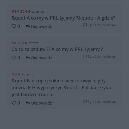
@ŚMIECH
6 lat temu
&quot;A co my w PRL żyjemy ?&quot; - A gdzie?
Zgłoś do moderacji
0
Odpowiedz
ŚMIECH
6 lat temu
Co to za bzdury ?? A co my w PRL żyjemy ?
Zgłoś do moderacji
0
Odpowiedz
BLE
6 lat temu
&quot;Nie kupuj sukien wieczorowych, gdy
można ICH wypożyczyć.&quot; -Polska języka
jest bardzo trudna.
Zgłoś do moderacji
0
Odpowiedz