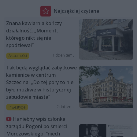
Najczęściej czytane
Znana kawiarnia kończy
działalność. „Moment,
którego nikt się nie
spodziewał”
1 dzień temu
Aktualności
Tak będą wyglądać zabytkowe
kamienice w centrum
Szczecina! „Do tej pory to nie
było możliwe w historycznej
zabudowie miasta”
2 dni temu
Inwestycje
Haniebny wpis członka
zarządu Pogoni po śmierci
Morozowskiego: “niech