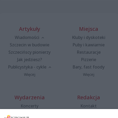
Artykuły
Miejsca
Wiadomości
Kluby i dyskoteki
Szczecin w budowie
Puby i kawiarnie
Szczecińscy pionierzy
Restauracje
Jak jedziesz?
Pizzerie
Publicystyka - cykle
Bary, fast foody
Więcej
Więcej
Wydarzenia
Redakcja
Koncerty
Kontakt
Warsztaty
Regulamin i polityka