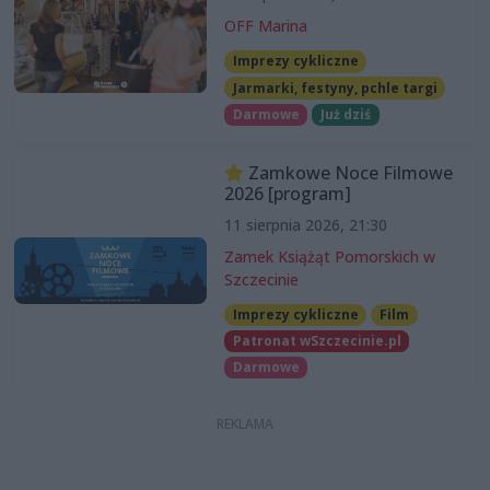
OFF Marina
Imprezy cykliczne
Jarmarki, festyny, pchle targi
Darmowe
Już dziś
Zamkowe Noce Filmowe
2026 [program]
11 sierpnia 2026, 21:30
Zamek Książąt Pomorskich w
Szczecinie
Imprezy cykliczne
Film
Patronat wSzczecinie.pl
Darmowe