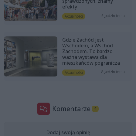
sprawdzonych, znamy
efekty
5 godzin temu
Aktualności
Gdzie Zachód jest
Wschodem, a Wschód
Zachodem. To bardzo
ważna wystawa dla
mieszkańców pogranicza
8 godzin temu
Aktualności
Komentarze
4
Dodaj swoją opinię