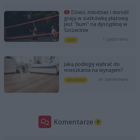
Dzieci, młodzież i dorośli
grają w siatkówkę plażową.
Jest "bum" na dyscyplinę w
Szczecinie
11 godzin temu
Sport
Jaką podłogę wybrać do
mieszkania na wynajem?
art. sponsorowany
Aktualności
Komentarze
0