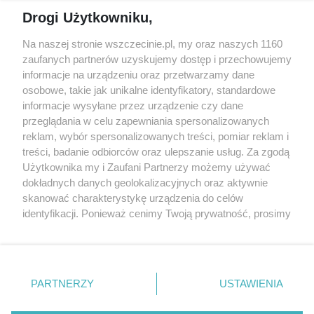
Reklama
Jarmarki, festyny, pchle
Drogi Użytkowniku,
targi
Redakcja
Wernisaże
Specjalny koncert z okazji
Na naszej stronie wszczecinie.pl, my oraz naszych 1160
20. urodzin portalu
zaufanych partnerów uzyskujemy dostęp i przechowujemy
Więcej
wSzczecinie.pl
informacje na urządzeniu oraz przetwarzamy dane
osobowe, takie jak unikalne identyfikatory, standardowe
Regulamin konkursów
informacje wysyłane przez urządzenie czy dane
śniadaniówka "Hej
przeglądania w celu zapewniania spersonalizowanych
Szczecin! Jest piątek!"
reklam, wybór spersonalizowanych treści, pomiar reklam i
treści, badanie odbiorców oraz ulepszanie usług. Za zgodą
Użytkownika my i Zaufani Partnerzy możemy używać
dokładnych danych geolokalizacyjnych oraz aktywnie
Partnerzy
skanować charakterystykę urządzenia do celów
Praca Szczecin
identyfikacji. Ponieważ cenimy Twoją prywatność, prosimy
o zgodę na korzystanie z tych technologii poprzez
the:protocol
kliknięcie „Akceptuję”. Zgoda jest dobrowolna i zawsze
POZASzczecin.pl
możesz ją zmienić/wycofać klikając przycisk ustawień
prywatności znajdujący się w lewym dolnym rogu strony
PARTNERZY
USTAWIENIA
. Niektóre rodzaje przetwarzania danych nie wymagają
zgody użytkownika, ale masz prawo sprzeciwić się
© 2026 wSzczecinie.pl