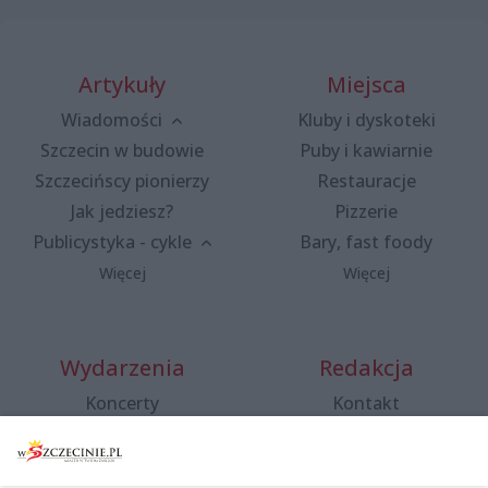
Artykuły
Miejsca
Wiadomości
Kluby i dyskoteki
Szczecin w budowie
Puby i kawiarnie
Szczecińscy pionierzy
Restauracje
Jak jedziesz?
Pizzerie
Publicystyka - cykle
Bary, fast foody
Więcej
Więcej
Wydarzenia
Redakcja
Koncerty
Kontakt
Warsztaty
Regulamin i polityka
prywatności
Spacery i oprowadzania