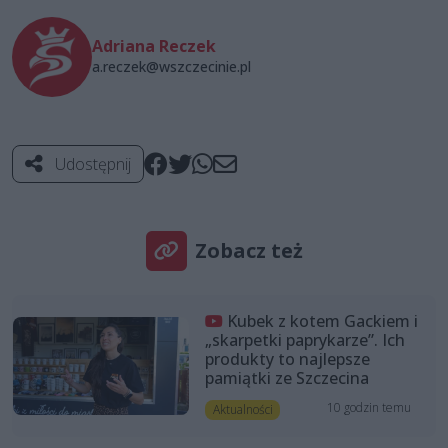
Adriana Reczek
a.reczek@wszczecinie.pl
Udostępnij
Zobacz też
Kubek z kotem Gackiem i
„skarpetki paprykarze”. Ich
produkty to najlepsze
pamiątki ze Szczecina
10 godzin temu
Aktualności