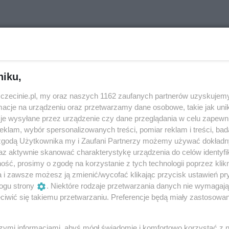
Udostępnij
niku,
zczecinie.pl, my oraz naszych 1162 zaufanych partnerów uzyskujemy
cje na urządzeniu oraz przetwarzamy dane osobowe, takie jak unika
je wysyłane przez urządzenie czy dane przeglądania w celu zapewn
klam, wybór spersonalizowanych treści, pomiar reklam i treści, bad
 zgodą Użytkownika my i Zaufani Partnerzy możemy używać dokład
az aktywnie skanować charakterystykę urządzenia do celów identyfi
ść, prosimy o zgodę na korzystanie z tych technologii poprzez klikn
a i zawsze możesz ją zmienić/wycofać klikając przycisk ustawień pr
ogu strony
. Niektóre rodzaje przetwarzania danych nie wymagaj
iwić się takiemu przetwarzaniu. Preferencje będą miały zastosowania
szymi informacjami, abyś mógł świadomie i komfortowo korzystać z