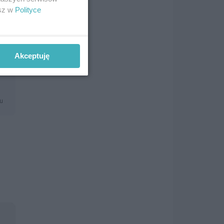
do
esz w
Polityce
nt
Akceptuję
mu