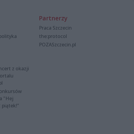
Partnerzy
Praca Szczecin
polityka
the:protocol
POZASzczecin.pl
cert z okazji
ortalu
pl
konkursów
a "Hej
t piątek!"