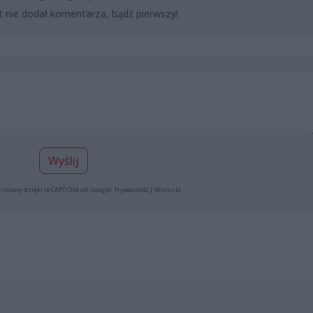
t nie dodał komentarza, bądź pierwszy!
Wyślij
roniony dzięki reCAPTCHA od Google:
Prywatność
|
Warunki
.