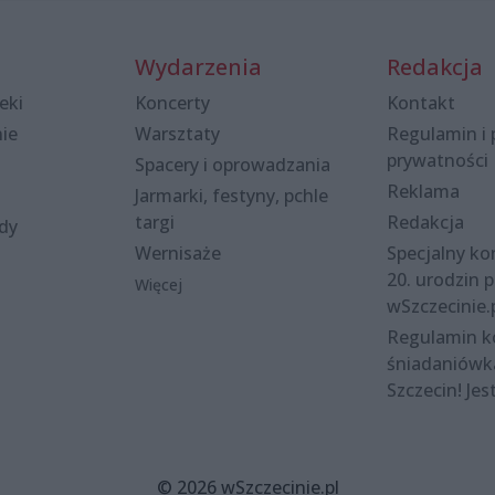
Wydarzenia
Redakcja
eki
Koncerty
Kontakt
nie
Warsztaty
Regulamin i 
prywatności
Spacery i oprowadzania
Reklama
Jarmarki, festyny, pchle
targi
Redakcja
ody
Wernisaże
Specjalny kon
20. urodzin p
Więcej
wSzczecinie.
Regulamin 
śniadaniówk
Szczecin! Jes
© 2026 wSzczecinie.pl