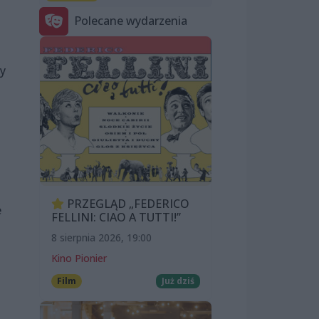
Polecane wydarzenia
y
PRZEGLĄD „FEDERICO
e
FELLINI: CIAO A TUTTI!”
8 sierpnia 2026, 19:00
Kino Pionier
Film
Już dziś