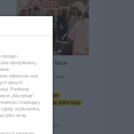
 dostęp i
Szczeciński Bazar
lne identyfikatory,
Smakoszy
iania
anie odbiorców oraz
9 sierpnia 2026, 10:00
nych danych
OFF Marina
kacji. Ponieważ
Imprezy cykliczne
ięcie „Akceptuję”.
ywatności znajdujący
Jarmarki, festyny, pchle targi
ą zgody użytkownika,
Darmowe
 tylko na tej
 naszych serwisów