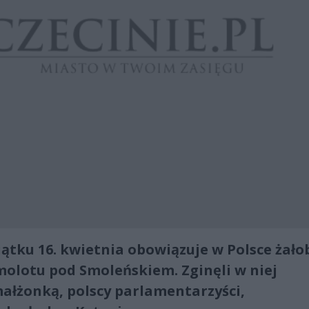
piątku 16. kwietnia obowiązuje w Polsce żało
olotu pod Smoleńskiem. Zginęli w niej
małżonką, polscy parlamentarzyści,