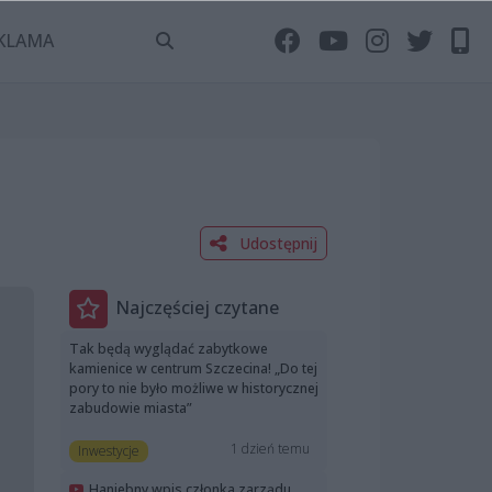
KLAMA
Udostępnij
Najczęściej czytane
Tak będą wyglądać zabytkowe
kamienice w centrum Szczecina! „Do tej
pory to nie było możliwe w historycznej
zabudowie miasta”
1 dzień temu
Inwestycje
Haniebny wpis członka zarządu