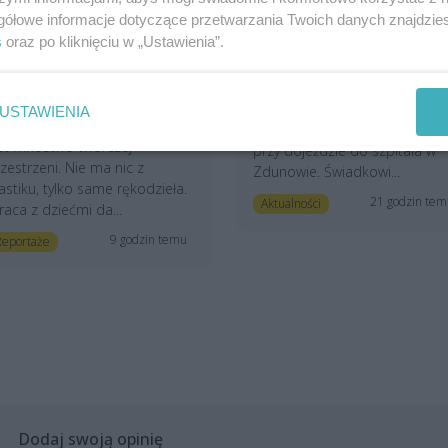
worzą jedyną taką galerię
Wjechał do rowu i uciekł 
gółowe informacje dotyczące przetwarzania Twoich danych znajdzi
a Pomorzu Zachodnim.
lasu? Niepokojący incyde
s
oraz po kliknięciu w „Ustawienia”.
Szczecin mógłby wiele
w Zdunowie
tracić, gdyby przestali
Trwa poszukiwanie kierowcy
ziałać”
osobówki, która zjechała do
USTAWIENIA
taj nie ma pośpiechu, za to
rowu na ulicy Tomasza Żuka
st mnóstwo twórczej
przy dojeździe do szpitala w
zestrzeni. Nie ma nic z
Zdunowie. Świadkowi...
astiku, tylko same rękodzieła.
21 godzin te
Aktualności
raca z dziećmi da...
9 godzin temu
Reportaże
Dodaj swoją opinię