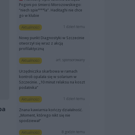
Pogoni po śmierci Morozowskiego:
“niech spie***la”. Haditaghi nie chce
go w klubie
1 dzień temu
Aktualności
Nowy punkt Diagnostyki w Szczecinie
otworzył się wraz z akcją
profilaktyczną
art. sponsorowany
Aktualności
Urzędniczka skarbowa w ramach
kontroli opalała się w solarium w
Szczecinie. „10 minut relaksu na koszt
podatnika”
1 dzień temu
Aktualności
ba
Znana kawiarnia kończy działalność.
„Moment, którego nikt się nie
spodziewał”
8 godzin temu
Aktualności