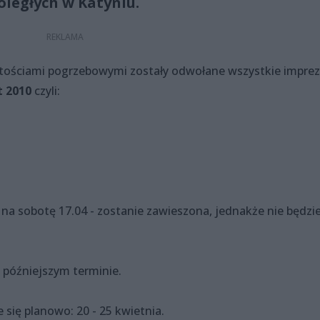
oległych w Katyniu.
stościami pogrzebowymi
zostały odwołane wszystkie imprez
t 2010
czyli:
 sobotę 17.04 - zostanie zawieszona, jednakże nie będzi
 późniejszym terminie.
ię planowo: 20 - 25 kwietnia.