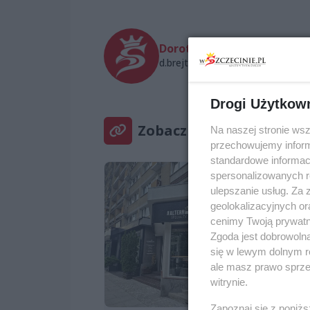
Dorothy_X
d.brejt@wszczecinie.pl
Drogi Użytkow
Zobacz też
Na naszej stronie ws
przechowujemy informa
standardowe informac
spersonalizowanych re
ulepszanie usług. Za
geolokalizacyjnych or
cenimy Twoją prywatno
Zgoda jest dobrowoln
się w lewym dolnym r
ale masz prawo sprzec
witrynie.
Zapoznaj się z poniż