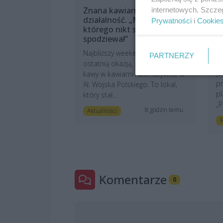
Znana kawiarnia kończy
T
internetowych. Szcze
działalność. „Moment,
n
Prywatności
i
Cookie
którego nikt się nie
„
spodziewał”
s
d
Najbliższy weekend będzie
PARTNERZY
Tu
ostatnią okazją, by napić się
je
kawy w kawiarni Alternatywnie w
pr
Al. Wojska Polskiego. To lokal,
pl
który stał...
„P
8 godzin temu
Aktualności
Komentarze
0