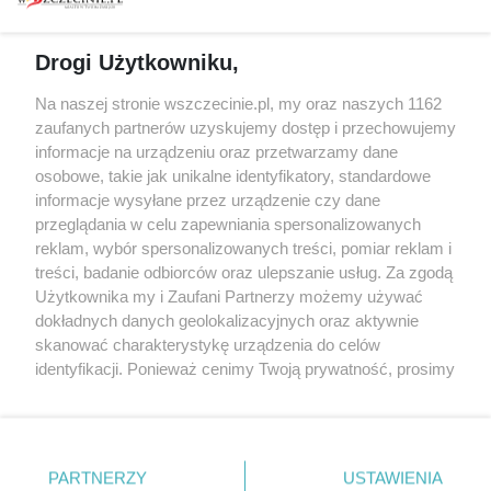
Koncerty
Kontakt
Warsztaty
Regulamin i polityka
Drogi Użytkowniku,
prywatności
Spacery i oprowadzania
Na naszej stronie wszczecinie.pl, my oraz naszych 1162
Reklama
Jarmarki, festyny, pchle
zaufanych partnerów uzyskujemy dostęp i przechowujemy
targi
Redakcja
informacje na urządzeniu oraz przetwarzamy dane
Wernisaże
Specjalny koncert z okazji
osobowe, takie jak unikalne identyfikatory, standardowe
informacje wysyłane przez urządzenie czy dane
20. urodzin portalu
Więcej
przeglądania w celu zapewniania spersonalizowanych
wSzczecinie.pl
reklam, wybór spersonalizowanych treści, pomiar reklam i
Regulamin konkursów
treści, badanie odbiorców oraz ulepszanie usług. Za zgodą
śniadaniówka "Hej
Użytkownika my i Zaufani Partnerzy możemy używać
Szczecin! Jest piątek!"
dokładnych danych geolokalizacyjnych oraz aktywnie
skanować charakterystykę urządzenia do celów
identyfikacji. Ponieważ cenimy Twoją prywatność, prosimy
o zgodę na korzystanie z tych technologii poprzez
Partnerzy
kliknięcie „Akceptuję”. Zgoda jest dobrowolna i zawsze
możesz ją zmienić/wycofać klikając przycisk ustawień
Praca Szczecin
prywatności znajdujący się w lewym dolnym rogu strony
the:protocol
PARTNERZY
USTAWIENIA
. Niektóre rodzaje przetwarzania danych nie wymagają