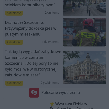
ściekiem komunikacyjnym”
2 dni temu
Aktualności
Dramat w Szczecinie.
Przywiązany do łóżka pies w
pustym mieszkaniu
1 dzień temu
Aktualności
Tak będą wyglądać zabytkowe
kamienice w centrum
Szczecina! „Do tej pory to nie
było możliwe w historycznej
zabudowie miasta”
9 godzin temu
Aktualności
Polecane wydarzenia
Wystawa Elżbiety
Śnieżewskiej i Anastasii