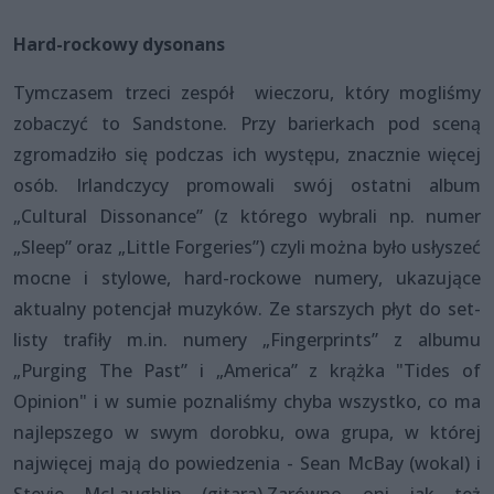
Hard-rockowy dysonans
Tymczasem trzeci zespół wieczoru, który mogliśmy
zobaczyć to Sandstone. Przy barierkach pod sceną
zgromadziło się podczas ich występu, znacznie więcej
osób. Irlandczycy promowali swój ostatni album
„Cultural Dissonance” (z którego wybrali np. numer
„Sleep” oraz „Little Forgeries”) czyli można było usłyszeć
mocne i stylowe, hard-rockowe numery, ukazujące
aktualny potencjał muzyków. Ze starszych płyt do set-
listy trafiły m.in. numery „Fingerprints” z albumu
„Purging The Past” i „America” z krążka "Tides of
Opinion" i w sumie poznaliśmy chyba wszystko, co ma
najlepszego w swym dorobku, owa grupa, w której
najwięcej mają do powiedzenia - Sean McBay (wokal) i
Stevie McLaughlin (gitara).Zarówno oni jak też