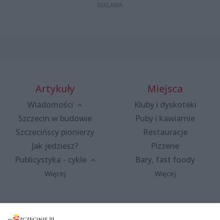
Artykuły
Miejsca
Wiadomości
Kluby i dyskoteki
Szczecin w budowie
Puby i kawiarnie
Szczecińscy pionierzy
Restauracje
Jak jedziesz?
Pizzerie
Publicystyka - cykle
Bary, fast foody
Więcej
Więcej
Wydarzenia
Redakcja