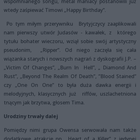
wspomnianego songu, metal maniacy postanowili już
wtedy zaśpiewać Timowi „Happy Birthday”.
Po tym miłym przerywniku Brytyjczycy zaaplikowali
nam pierwszy utwór Judasów - kawałek, z którego
tytułu bohater wieczoru, wziął sobie swój artystyczny
pseudonim, „Ripper”. Od niego zaczęła się cała
wiązanka starych i nowszych nagrań z dyskografii J.P. –
„Victim Of Changes”, „Burn In Hell”, „ Diamond And
Rust”, „Beyond The Realm Of Death”, ”Blood Stained”
czy „One On One” to była duża dawka energii i
melodyjnych, klasycznych już riffów, uszlachetniona
tnącym jak brzytwa, głosem Tima.
Urodziny trwały dalej
Pomiędzy nimi grupa Owensa serwowała nam także
dodatkowe atrakcje np. „Heart of a Killer” z jedynej