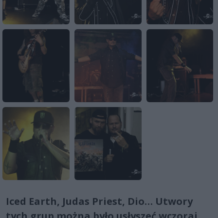
Iced Earth, Judas Priest, Dio… Utwory
tych grup można było usłyszeć wczoraj