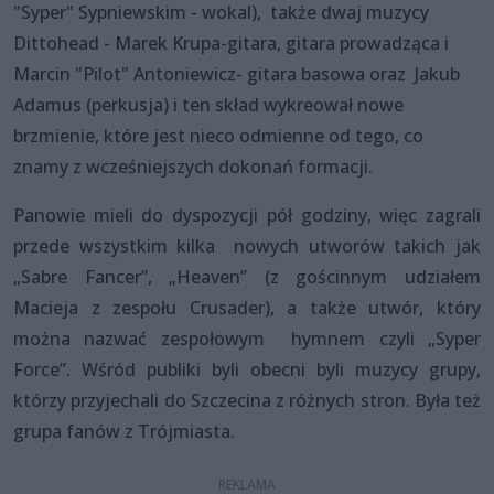
"Syper" Sypniewskim - wokal), także dwaj muzycy
Dittohead - Marek Krupa-gitara, gitara prowadząca i
Marcin "Pilot" Antoniewicz- gitara basowa oraz Jakub
Adamus (perkusja) i ten skład wykreował nowe
brzmienie, które jest nieco odmienne od tego, co
znamy z wcześniejszych dokonań formacji.
Panowie mieli do dyspozycji pół godziny, więc zagrali
przede wszystkim kilka nowych utworów takich jak
„Sabre Fancer”, „Heaven” (z gościnnym udziałem
Macieja z zespołu Crusader), a także utwór, który
można nazwać zespołowym hymnem czyli „Syper
Force”. Wśród publiki byli obecni byli muzycy grupy,
którzy przyjechali do Szczecina z różnych stron. Była też
grupa fanów z Trójmiasta.