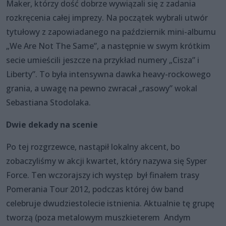
Maker, którzy dość dobrze wywiązali się z zadania
rozkręcenia całej imprezy. Na początek wybrali utwór
tytułowy z zapowiadanego na październik mini-albumu
„We Are Not The Same”, a następnie w swym krótkim
secie umieścili jeszcze na przykład numery „Cisza” i
Liberty”. To była intensywna dawka heavy-rockowego
grania, a uwagę na pewno zwracał „rasowy” wokal
Sebastiana Stodolaka.
Dwie dekady na scenie
Po tej rozgrzewce, nastąpił lokalny akcent, bo
zobaczyliśmy w akcji kwartet, który nazywa się Syper
Force. Ten wczorajszy ich występ był finałem trasy
Pomerania Tour 2012, podczas której ów band
celebruje dwudziestolecie istnienia. Aktualnie tę grupę
tworzą (poza metalowym muszkieterem Andym