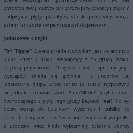
pozostali dwaj muzycy byli bardzo przyjacielscy i chętnie
podpisywali płyty i plakaty na stoisku przed wejściem, a
zatem fani zostali w pełni usatysfakcjonowani.
Judaszowe klasyki
Tim “Ripper” Owens przede wszystkim jest kojarzony z
Judas Priest i dzięki współpracy z tą grupą zyskał
większą popularność. Oczywiście więc repertuar jego
występów składa się głównie z utworów tej
legendarnej grupy. Każdy set na tej trasie rozpoczyna
się jednak od utworu „And... You Will Die” (czyli numeru
pochodzącego z płyty jego grupy Beyond Fear). To był
dobry wstęp do kolejnych wydarzeń i publika to
doceniła. Tim, waśnie w Szczecinie świętował swoje 45-
e urodziny, więc kiedy wybrzmiały ostatnie akordy