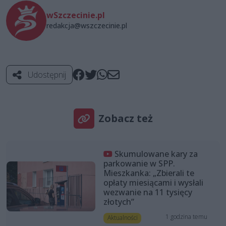
wSzczecinie.pl
redakcja@wszczecinie.pl
Udostępnij
Zobacz też
Skumulowane kary za
parkowanie w SPP.
Mieszkanka: „Zbierali te
opłaty miesiącami i wysłali
wezwanie na 11 tysięcy
złotych”
1 godzina temu
Aktualności