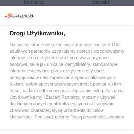
Koncerty
Kontakt
Warsztaty
Regulamin i polityka
prywatności
Spacery i oprowadzania
Reklama
Jarmarki, festyny, pchle
Drogi Użytkowniku,
targi
Redakcja
Wernisaże
Specjalny koncert z okazji
Na naszej stronie wszczecinie.pl, my oraz naszych 1162
20. urodzin portalu
zaufanych partnerów uzyskujemy dostęp i przechowujemy
Więcej
wSzczecinie.pl
informacje na urządzeniu oraz przetwarzamy dane
osobowe, takie jak unikalne identyfikatory, standardowe
Regulamin konkursów
informacje wysyłane przez urządzenie czy dane
śniadaniówka "Hej
przeglądania w celu zapewniania spersonalizowanych
Szczecin! Jest piątek!"
reklam, wybór spersonalizowanych treści, pomiar reklam i
treści, badanie odbiorców oraz ulepszanie usług. Za zgodą
Użytkownika my i Zaufani Partnerzy możemy używać
dokładnych danych geolokalizacyjnych oraz aktywnie
Partnerzy
skanować charakterystykę urządzenia do celów
Praca Szczecin
identyfikacji. Ponieważ cenimy Twoją prywatność, prosimy
o zgodę na korzystanie z tych technologii poprzez
the:protocol
kliknięcie „Akceptuję”. Zgoda jest dobrowolna i zawsze
POZASzczecin.pl