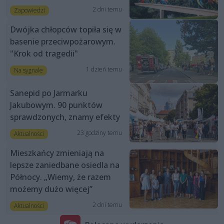
2 dni temu
Zapowiedzi
Dwójka chłopców topiła się w
basenie przeciwpożarowym.
"Krok od tragedii"
1 dzień temu
Na sygnale
Sanepid po Jarmarku
Jakubowym. 90 punktów
sprawdzonych, znamy efekty
23 godziny temu
Aktualności
Mieszkańcy zmieniają na
lepsze zaniedbane osiedla na
Północy. „Wiemy, że razem
możemy dużo więcej”
2 dni temu
Aktualności