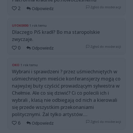
Zgłoś do moderacji
2
Odpowiedz
UFOK0000
1 rok temu
Dlaczego PiS kradł? Bo ma staropolskie
zwyczaje.
Zgłoś do moderacji
0
Odpowiedz
OKO
1 rok temu
Wybrani i sprawdzeni ? przez uśmiechniętych w
uśmiechniętym mieście konferansjerzy mogą co
najwyżej buty czyścić prowadzącym sylwestra w
Chełmie. Ale co się dziwić? Ci co polecili ich i
wybrali , klasą nie odbiegają od nich a kierowali
się przede wszystkim przekonaniami
politycznymi. Żal tylko artystów....
Zgłoś do moderacji
6
Odpowiedz