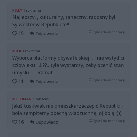
KELLY
1 rok temu
Najlepszy, , kulturalny, taneczny, radosny byl
Sylwester w Repubkuce!!
Zgłoś do moderacji
15
Odpowiedz
MICK
1 rok temu
Wyborca platformy obywatelskiej... I nie wstyd ci
człowieku . .!!??.. tyle wystarczy, zeby ocenić stan
umysłu.... Dramat..
Zgłoś do moderacji
11
Odpowiedz
MEL OMAN
1 rok temu
Jakiś tuskwiak nie omieszkał zaczepić Republiki -
bolą sempiterny obecną władzuchnę, oj bolą :)))
Zgłoś do moderacji
16
Odpowiedz