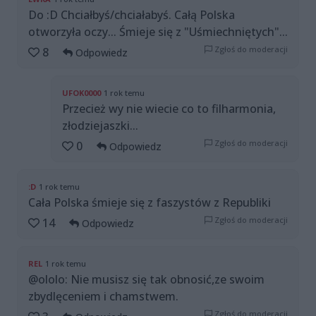
Do :D Chciałbyś/chciałabyś. Całą Polska
otworzyła oczy... Śmieje się z "Uśmiechniętych"...
Zgłoś do moderacji
8
Odpowiedz
UFOK0000
1 rok temu
Przecież wy nie wiecie co to filharmonia,
złodziejaszki...
Zgłoś do moderacji
0
Odpowiedz
:D
1 rok temu
Cała Polska śmieje się z faszystów z Republiki
Zgłoś do moderacji
14
Odpowiedz
REL
1 rok temu
@ololo: Nie musisz się tak obnosić,ze swoim
zbydlęceniem i chamstwem.
Zgłoś do moderacji