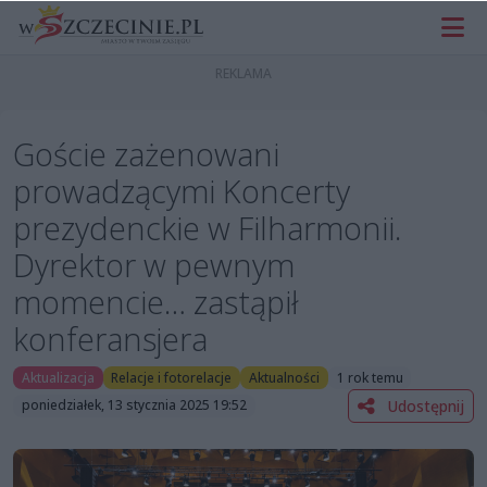
Goście zażenowani
prowadzącymi Koncerty
prezydenckie w Filharmonii.
Dyrektor w pewnym
momencie… zastąpił
konferansjera
Aktualizacja
Relacje i fotorelacje
Aktualności
1 rok temu
Udostępnij
poniedziałek, 13 stycznia 2025 19:52