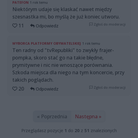
PATEFON
1 rok temu
Niektórym udaje się klaskać nawet między
szesnastka mi, bo myślą że już koniec utworu.
Zgłoś do moderacji
11
Odpowiedz
WYBORCA PLATFORMY OBYWATELSKIEJ
1 rok temu
Ten radny od "tvRepubliki" to zwykły frajer-
pompka, skoro stać go na takie błędne,
prymitywne i nic nie wnoszące porównania.
Szkoda miejsca dla niego na tym koncercie, przy
takich poglądach.
Zgłoś do moderacji
20
Odpowiedz
« Poprzednia
Następna »
Przeglądasz pozycje
1
do
20
z
51
znalezionych