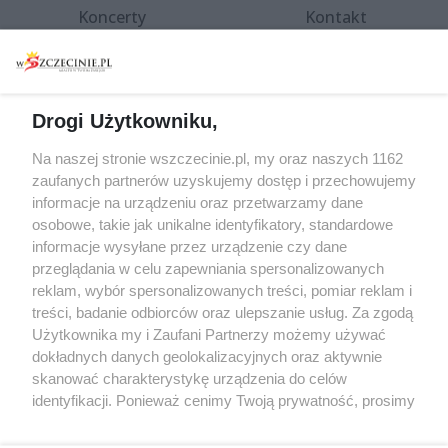
Koncerty
Kontakt
Warsztaty
Regulamin i polityka
prywatności
Spacery i oprowadzania
Reklama
Jarmarki, festyny, pchle
Drogi Użytkowniku,
targi
Redakcja
Wernisaże
Specjalny koncert z okazji
Na naszej stronie wszczecinie.pl, my oraz naszych 1162
20. urodzin portalu
zaufanych partnerów uzyskujemy dostęp i przechowujemy
Więcej
wSzczecinie.pl
informacje na urządzeniu oraz przetwarzamy dane
osobowe, takie jak unikalne identyfikatory, standardowe
Regulamin konkursów
informacje wysyłane przez urządzenie czy dane
śniadaniówka "Hej
przeglądania w celu zapewniania spersonalizowanych
Szczecin! Jest piątek!"
reklam, wybór spersonalizowanych treści, pomiar reklam i
treści, badanie odbiorców oraz ulepszanie usług. Za zgodą
Użytkownika my i Zaufani Partnerzy możemy używać
dokładnych danych geolokalizacyjnych oraz aktywnie
Partnerzy
skanować charakterystykę urządzenia do celów
Praca Szczecin
identyfikacji. Ponieważ cenimy Twoją prywatność, prosimy
o zgodę na korzystanie z tych technologii poprzez
the:protocol
kliknięcie „Akceptuję”. Zgoda jest dobrowolna i zawsze