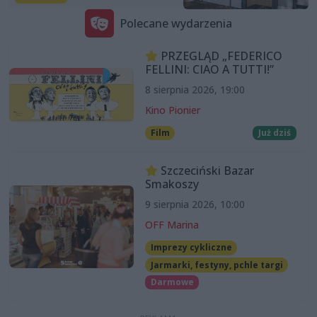
Polecane wydarzenia
PRZEGLĄD „FEDERICO
FELLINI: CIAO A TUTTI!”
8 sierpnia 2026, 19:00
Kino Pionier
Film
Już dziś
Szczeciński Bazar
Smakoszy
9 sierpnia 2026, 10:00
OFF Marina
Imprezy cykliczne
Jarmarki, festyny, pchle targi
Darmowe