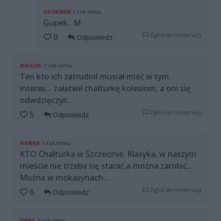
UFOK0000
1 rok temu
Gupek.. M
Zgłoś do moderacji
0
Odpowiedz
MAGDA
1 rok temu
Ten kto ich zatrudnił musiał mieć w tym
interes... załatwił chałturkę kolesiom, a oni się
odwdzięczyli...
Zgłoś do moderacji
5
Odpowiedz
HANKA
1 rok temu
KTO Chałturka w Szczecinie. Klasyka, w naszym
mieście nie trzeba się starać,a można zarobić...
Można w mokasynach...
Zgłoś do moderacji
6
Odpowiedz
EWKA
1 rok temu