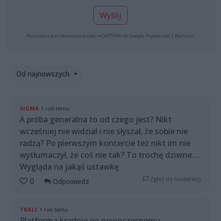
Wyślij
Formularz jest chroniony dzięki reCAPTCHA od Google:
Prywatność
|
Warunki
.
Od najnowszych
SIGMA
1 rok temu
A próba generalna to od czego jest? Nikt
wcześniej nie widział i nie słyszał, że sobie nie
radzą? Po pierwszym koncercie też nikt im nie
wytłumaczył, że coś nie tak? To trochę dziwne....
Wygląda na jakąś ustawkę
Zgłoś do moderacji
0
Odpowiedz
TRALF
1 rok temu
Platforma kradnie po.nowoczesnemu