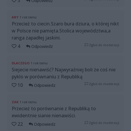
3
Odpowiedz
ARY
1 rok temu
Przecież to ciecin.Szaro bura dziura, o której nikt
w Polsce nie pamięta.Stolica województwa,a
ranga zapadłej jaskini.
Zgłoś do moderacji
4
Odpowiedz
DLACZEGO
1 rok temu
Siejecie nienawiść? Najwyraźniej boli że coś nie
pyklo w porównaniu z Republiką
Zgłoś do moderacji
10
Odpowiedz
ZAK
1 rok temu
Przecież to porównanie z Republiką to
ewidentnie sianie nienawiści.
Zgłoś do moderacji
22
Odpowiedz