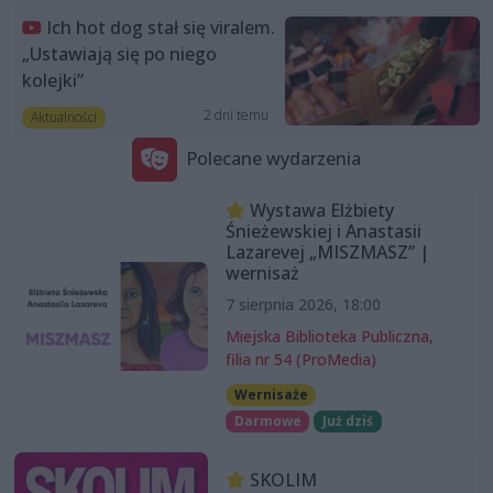
Ich hot dog stał się viralem.
„Ustawiają się po niego
kolejki”
2 dni temu
Aktualności
Polecane wydarzenia
Wystawa Elżbiety
Śnieżewskiej i Anastasii
Lazarevej „MISZMASZ” |
wernisaż
7 sierpnia 2026, 18:00
Miejska Biblioteka Publiczna,
filia nr 54 (ProMedia)
Wernisaże
Darmowe
Już dziś
SKOLIM