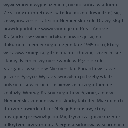
wywiezionym wyposażeniem, nie do końca wiadomo.
Ze strony internetowej katedry można dowiedzieć się,
że wyposażenie trafiło do Niemieńska koło Drawy, skąd
prawdopodobnie wywieziono je do Rosji. Andrzej
Kraśnicki jr w swoim artykule powołuje się na
dokument niemieckiego urzędnika z 1945 roku, który
wskazywał miejsca, gdzie miano schować szczecińskie
skarby. Niemiec wymienił zamki w Pęzinie koło
Stargadu i właśnie w Niemieńsku. Ponadto wskazał
jeszcze Pyrzyce. Wykaz stworzył na potrzeby władz
polskich i sowieckich. Te pierwsze niczego tam nie
znalazły. Według Kraśnickiego to w Pęzinie, a nie w
Niemieńsku zdeponowano skarby katedry. Miał do nich
dotrzeć sowiecki oficer Aleksji Biełousow, który
następnie przewiózł je do Międzyrzecza, gdzie razem z
odkrytymi przez majora Siergieja Sidorowa w schronach