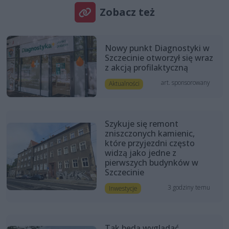
Zobacz też
Nowy punkt Diagnostyki w
Szczecinie otworzył się wraz
z akcją profilaktyczną
art. sponsorowany
Aktualności
Szykuje się remont
zniszczonych kamienic,
które przyjezdni często
widzą jako jedne z
pierwszych budynków w
Szczecinie
3 godziny temu
Inwestycje
Tak będą wyglądać