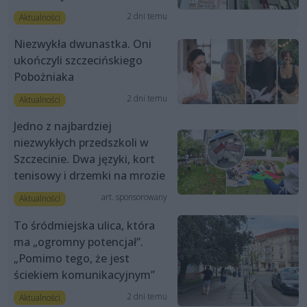
2 dni temu
Aktualności
Niezwykła dwunastka. Oni
ukończyli szczecińskiego
Pobożniaka
2 dni temu
Aktualności
Jedno z najbardziej
niezwykłych przedszkoli w
Szczecinie. Dwa języki, kort
tenisowy i drzemki na mrozie
art. sponsorowany
Aktualności
To śródmiejska ulica, która
ma „ogromny potencjał”.
„Pomimo tego, że jest
ściekiem komunikacyjnym”
2 dni temu
Aktualności