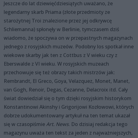
Jeszcze do lat dziewięćdziesiątych uważano, że
legendarny skarb Priama (złote przedmioty ze
starożytnej Troi znalezione przez jej odkrywcę
Schliemanna) spłonęły w Berlinie, tymczasem dziś
wiadomo, że spoczywa on w przepastnych magazynach
jednego z rosyjskich muzeów. Podobny los spotkał inne
wiekowe skarby jak ten z Cottbus z V wieku czy z
Eberswalde z VI wieku. W rosyjskich muzeach
przechowuje się też obrazy takich mistrzów jak:
Rembrandt, El Greco, Goya, Velazquez, Monet, Manet,
van Gogh, Renoir, Degas, Cezanne, Delacroix itd. Cały
świat dowiedział się o tym dzięki rosyjskim historykom
Konstantinowi Akinshy i Grigorijowi Kozłowowi, których
dobrze udokumentowany artykuł na ten temat ukazał
się w czasopiśmie
Art. News
. Do dzisiaj redakcja tego
magazynu uważa ten tekst za jeden z najważniejszych,