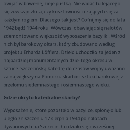
owijać w bawełnę, zieje pustką. Nie widać tu lejącego
się zewsząd złota, czy kosztowności czających się za
każdym rogiem. Dlaczego tak jest? Cofnijmy się do lata
1942 bądź 1944 roku. Wówczas, obawiając się nalotów,
zdemontowano większość wyposażenia bazyliki. Wśród
nich był barokowy ołtarz, który zbudowano według
projektu Erharda Löfflera. Dzieło uchodziło za jeden z
najbardziej monumentalnych dzieł tego okresu w
sztuce. Szczecińską katedrę do czasów wojny uważano
za największy na Pomorzu skarbiec sztuki barokowej z
przełomu siedemnastego i osiemnastego wieku.
Gdzie ukryto katedralne skarby?
Wyposażenie, które pozostało w bazylice, spłonęło lub
uległo zniszczeniu 17 sierpnia 1944 po nalotach
dywanowych na Szczecin. Co działo się z wcześniej