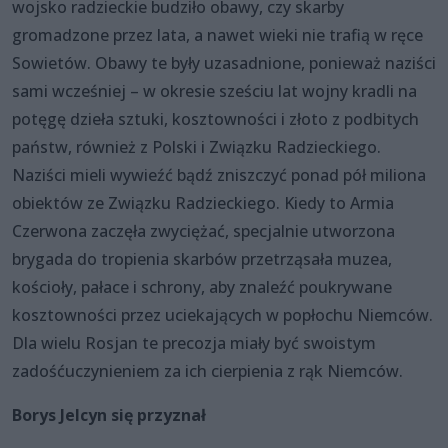
wojsko radzieckie budziło obawy, czy skarby
gromadzone przez lata, a nawet wieki nie trafią w ręce
Sowietów. Obawy te były uzasadnione, ponieważ naziści
sami wcześniej – w okresie sześciu lat wojny kradli na
potęgę dzieła sztuki, kosztowności i złoto z podbitych
państw, również z Polski i Związku Radzieckiego.
Naziści mieli wywieźć bądź zniszczyć ponad pół miliona
obiektów ze Związku Radzieckiego. Kiedy to Armia
Czerwona zaczęła zwyciężać, specjalnie utworzona
brygada do tropienia skarbów przetrząsała muzea,
kościoły, pałace i schrony, aby znaleźć poukrywane
kosztowności przez uciekających w popłochu Niemców.
Dla wielu Rosjan te precozja miały być swoistym
zadośćuczynieniem za ich cierpienia z rąk Niemców.
Borys Jelcyn się przyznał