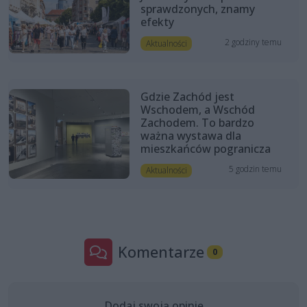
sprawdzonych, znamy
efekty
2 godziny temu
Aktualności
Gdzie Zachód jest
Wschodem, a Wschód
Zachodem. To bardzo
ważna wystawa dla
mieszkańców pogranicza
5 godzin temu
Aktualności
Komentarze
0
Dodaj swoją opinię