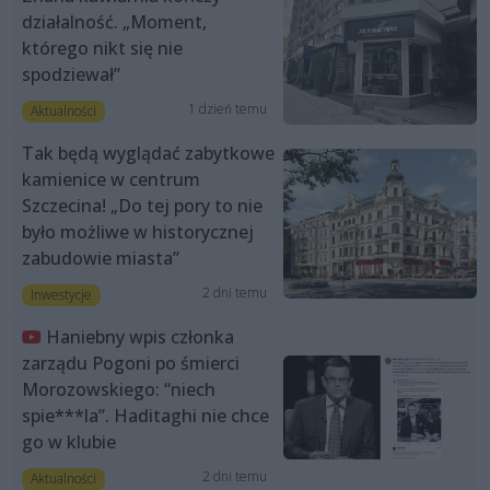
działalność. „Moment,
którego nikt się nie
spodziewał”
1 dzień temu
Aktualności
Tak będą wyglądać zabytkowe
kamienice w centrum
Szczecina! „Do tej pory to nie
było możliwe w historycznej
zabudowie miasta”
2 dni temu
Inwestycje
Haniebny wpis członka
zarządu Pogoni po śmierci
Morozowskiego: “niech
spie***la”. Haditaghi nie chce
go w klubie
2 dni temu
Aktualności