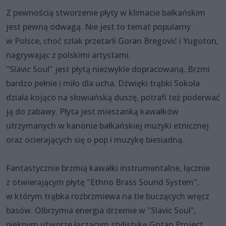
Z pewnością stworzenie płyty w klimacie bałkańskim
jest pewną odwagą. Nie jest to temat popularny
w Polsce, choć szlak przetarli Goran Bregović i Yugoton,
nagrywając z polskimi artystami.
"Slavic Soul" jest płytą niezwykle dopracowaną. Brzmi
bardzo pełnie i miło dla ucha. Dźwięki trąbki Sokoła
działa kojąco na słowiańską duszę, potrafi też poderwać
ją do zabawy. Płyta jest mieszanką kawałków
utrzymanych w kanonie bałkańskiej muzyki etnicznej
oraz ocierających się o pop i muzykę biesiadną.
Fantastycznie brzmią kawałki instrumentalne, łącznie
z otwierającym płytę "Ethno Brass Sound System",
w którym trąbka rozbrzmiewa na tle buczących wręcz
basów. Olbrzymia energia drzemie w "Slavic Soul",
pięknym utworze łączącym stylistykę Gotan Project