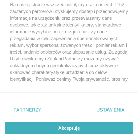
Wernisaże
Specjalny koncert z okazji
Na naszej stronie wszczecinie.pl, my oraz naszych 1162
20. urodzin portalu
zaufanych partnerów uzyskujemy dostęp i przechowujemy
Więcej
wSzczecinie.pl
informacje na urządzeniu oraz przetwarzamy dane
osobowe, takie jak unikalne identyfikatory, standardowe
Regulamin konkursów
informacje wysyłane przez urządzenie czy dane
śniadaniówka "Hej
przeglądania w celu zapewniania spersonalizowanych
Szczecin! Jest piątek!"
reklam, wybór spersonalizowanych treści, pomiar reklam i
treści, badanie odbiorców oraz ulepszanie usług. Za zgodą
Użytkownika my i Zaufani Partnerzy możemy używać
dokładnych danych geolokalizacyjnych oraz aktywnie
Partnerzy
skanować charakterystykę urządzenia do celów
Praca Szczecin
identyfikacji. Ponieważ cenimy Twoją prywatność, prosimy
o zgodę na korzystanie z tych technologii poprzez
the:protocol
kliknięcie „Akceptuję”. Zgoda jest dobrowolna i zawsze
POZASzczecin.pl
możesz ją zmienić/wycofać klikając przycisk ustawień
prywatności znajdujący się w lewym dolnym rogu strony
PARTNERZY
USTAWIENIA
. Niektóre rodzaje przetwarzania danych nie wymagają
zgody użytkownika, ale masz prawo sprzeciwić się
© 2026 wSzczecinie.pl
takiemu przetwarzaniu. Preferencje będą miały
Akceptuję
Created by GOD
zastosowania tylko na tej witrynie.