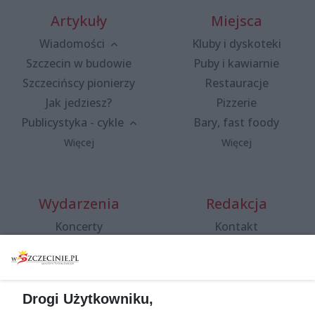
Artykuły
Miejsca
Wiadomości
Kluby i dyskoteki
Szczecin w budowie
Puby i kawiarnie
Szczecińscy pionierzy
Restauracje
Jak jedziesz?
Pizzerie
Publicystyka - cykle
Bary, fast foody
Więcej
Więcej
Wydarzenia
Redakcja
Koncerty
Kontakt
Warsztaty
Regulamin i polityka
prywatności
Spacery i oprowadzania
Reklama
Jarmarki, festyny, pchle
Drogi Użytkowniku,
targi
Redakcja