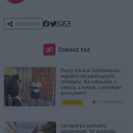
Udostępnij
Zobacz też
Pusty lokal w Śródmieściu
wypełnił się pachnącymi
chlebami. Na zakwasie, z
cebulą, a nawet czerstwym
pieczywem!
11 minut temu
Aktualności
Sanepid po Jarmarku
Jakubowym. 90 punktów