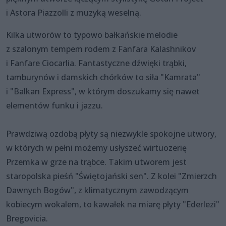
i Astora Piazzolli z muzyką weselną.
Kilka utworów to typowo bałkańskie melodie
z szalonym tempem rodem z Fanfara Kalashnikov
i Fanfare Ciocarlia. Fantastyczne dźwięki trąbki,
tamburynów i damskich chórków to siła "Kamrata"
i "Balkan Express", w którym doszukamy się nawet
elementów funku i jazzu.
Prawdziwą ozdobą płyty są niezwykle spokojne utwory,
w których w pełni możemy usłyszeć wirtuozerię
Przemka w grze na trąbce. Takim utworem jest
staropolska pieśń "Świętojański sen". Z kolei "Zmierzch
Dawnych Bogów", z klimatycznym zawodzącym
kobiecym wokalem, to kawałek na miarę płyty "Ederlezi"
Bregovicia.