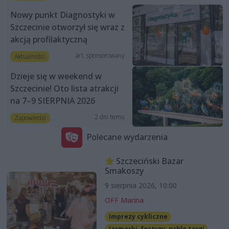
Nowy punkt Diagnostyki w
Szczecinie otworzył się wraz z
akcją profilaktyczną
art. sponsorowany
Aktualności
Dzieje się w weekend w
Szczecinie! Oto lista atrakcji
na 7–9 SIERPNIA 2026
2 dni temu
Zapowiedzi
Polecane wydarzenia
Szczeciński Bazar
Smakoszy
9 sierpnia 2026, 10:00
OFF Marina
Imprezy cykliczne
Jarmarki, festyny, pchle targi