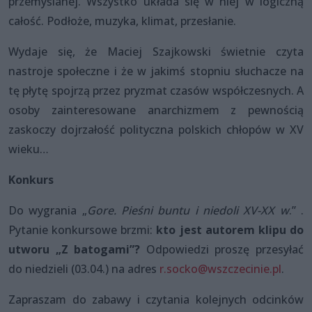
przemyślanej. Wszystko układa się w niej w logiczną
całość. Podłoże, muzyka, klimat, przesłanie.
Wydaje się, że Maciej Szajkowski świetnie czyta
nastroje społeczne i że w jakimś stopniu słuchacze na
tę płytę spojrzą przez pryzmat czasów współczesnych. A
osoby zainteresowane anarchizmem z pewnością
zaskoczy dojrzałość polityczna polskich chłopów w XV
wieku…
Konkurs
Do wygrania „
Gore. Pieśni buntu i niedoli XV-XX w
.” .
Pytanie konkursowe brzmi:
kto jest autorem klipu do
utworu „Z batogami”?
Odpowiedzi proszę przesyłać
do niedzieli (03.04.) na adres
r.socko@wszczecinie.pl
.
Zapraszam do zabawy i czytania kolejnych odcinków