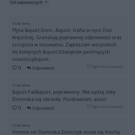
Od najnowszych
15 lat temu
Płyta &quot;Gore...&quot; trafia w ręce Zosi
Kręcickiej. Gratuluję poprawnej odpowiedzi oraz
szczęścia w losowaniu. Zapraszam wszystkich
do kolejnych &quot;Dźwięków pachnących
nowością&quot;.
Zgłoś do moderacji
0
Odpowiedz
15 lat temu
&quot;Fail&quot; poprawiony. Nie sądzę żeby
Dominika się obraziła. Pozdrawiam, autor
Zgłoś do moderacji
0
Odpowiedz
15 lat temu
Hmmm no Dominika Domczyk może się trochę