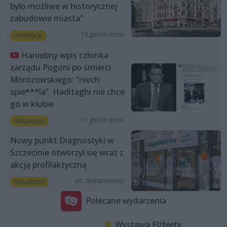
było możliwe w historycznej
zabudowie miasta”
16 godzin temu
Inwestycje
Haniebny wpis członka
zarządu Pogoni po śmierci
Morozowskiego: “niech
spie***la”. Haditaghi nie chce
go w klubie
11 godzin temu
Aktualności
Nowy punkt Diagnostyki w
Szczecinie otworzył się wraz z
akcją profilaktyczną
art. sponsorowany
Aktualności
Polecane wydarzenia
Wystawa Elżbiety