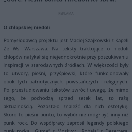
O chłopskiej niedoli
Pomysłodawcą projektu jest Maciej Szajkowski z Kapeli
Ze Wsi Warszawa. Na teksty traktujące o niedoli
chłopów natykał się niejednokrotnie przy poszukiwaniu
inspiracji w starodawnych źródłach. W większości były
to utwory, pieśni, przyśpiewki, które funkcjonowały
obok tych patriotycznych, powstańczych i religijnych.
Po przestudiowaniu tekstów zwrócił uwagę, że mimo
tego, że pochodzą sprzed setek lat, to rażą
aktualnością. Pozostało znaleźć dla nich estetykę.
Skoro to pieśni buntu, to wybór nie mógł być inny niż
punk rock. Do współpracy zaprosił legendy polskiego
punk rocka, „Gumę” z Moskwy, „Robala” z Dezertera,