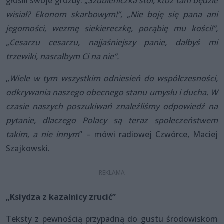
głosili swoje groźby: „
Szubieniczka stoi, któż tam będzie
wisiał? Ekonom skarbowym!”, „Nie boję się pana ani
jegomości, wezmę siekiereczkę, porąbię mu kości!”,
„Cesarzu cesarzu, najjaśniejszy panie, dałbyś mi
trzewiki, nasrałbym Ci na nie”.
„
Wiele w tym wszystkim odniesień do współczesności,
odkrywania naszego obecnego stanu umysłu i ducha. W
czasie naszych poszukiwań znaleźliśmy odpowiedź na
pytanie, dlaczego Polacy są teraz społeczeństwem
takim, a nie innym
” – mówi radiowej Czwórce, Maciej
Szajkowski.
„Ksiydza z kazalnicy zrucić”
Teksty z pewnością przypadną do gustu środowiskom