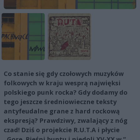
Co stanie się gdy czołowych muzyków
folkowych w kraju wesprą najwięksi
polskiego punk rocka? Gdy dodamy do
tego jeszcze średniowieczne teksty
antyfeudalne grane z hard rockową
ekspresją? Prawdziwy, zwalający z nóg
czad! Dziś o projekcie R.U.T.A i płycie
„Gore. Pieśni buntu i niedoli XV-XX w.”