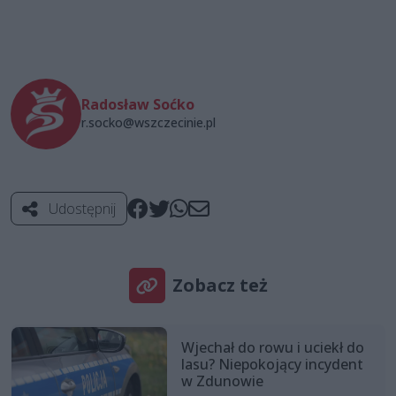
Radosław Soćko
r.socko@wszczecinie.pl
Udostępnij
Zobacz też
Wjechał do rowu i uciekł do
lasu? Niepokojący incydent
w Zdunowie