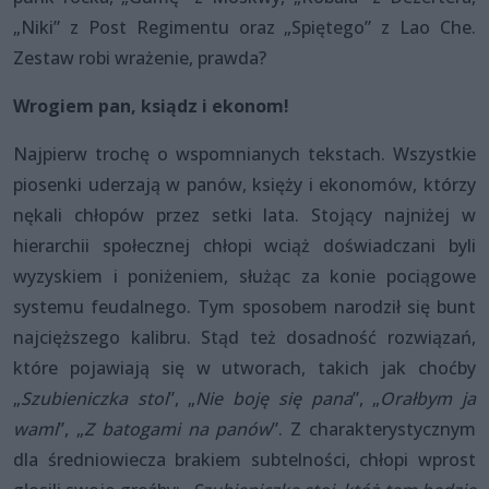
„Niki” z Post Regimentu oraz „Spiętego” z Lao Che.
Zestaw robi wrażenie, prawda?
Wrogiem pan, ksiądz i ekonom!
Najpierw trochę o wspomnianych tekstach. Wszystkie
piosenki uderzają w panów, księży i ekonomów, którzy
nękali chłopów przez setki lata. Stojący najniżej w
hierarchii społecznej chłopi wciąż doświadczani byli
wyzyskiem i poniżeniem, służąc za konie pociągowe
systemu feudalnego. Tym sposobem narodził się bunt
najcięższego kalibru. Stąd też dosadność rozwiązań,
które pojawiają się w utworach, takich jak choćby
„
Szubieniczka stoi
”, „
Nie boję się pana
”, „
Orałbym ja
wami
”, „
Z batogami na panów
”. Z charakterystycznym
dla średniowiecza brakiem subtelności, chłopi wprost