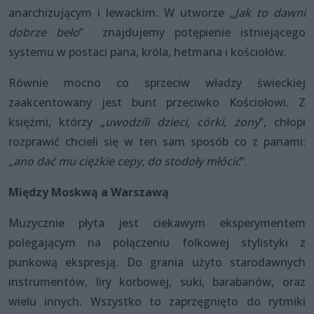
anarchizującym i lewackim. W utworze „
Jak to dawni
dobrze beło
” znajdujemy potępienie istniejącego
systemu w postaci pana, króla, hetmana i kościołów.
Równie mocno co sprzeciw władzy świeckiej
zaakcentowany jest bunt przeciwko Kościołowi. Z
księżmi, którzy „
uwodzili dzieci, córki, żony
”, chłopi
rozprawić chcieli się w ten sam sposób co z panami:
„
ano dać mu ciężkie cepy, do stodoły młócić
”.
Między Moskwą a Warszawą
Muzycznie płyta jest ciekawym eksperymentem
polegającym na połączeniu folkowej stylistyki z
punkową ekspresją. Do grania użyto starodawnych
instrumentów, liry korbowej, suki, barabanów, oraz
wielu innych. Wszystko to zaprzęgnięto do rytmiki