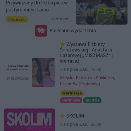
Przywiązany do łóżka pies w
pustym mieszkaniu
1 dzień temu
Aktualności
Polecane wydarzenia
Wystawa Elżbiety
Śnieżewskiej i Anastasii
Lazarevej „MISZMASZ” |
wernisaż
7 sierpnia 2026, 18:00
Miejska Biblioteka Publiczna,
filia nr 54 (ProMedia)
Wernisaże
Darmowe
Już dziś
SKOLIM
7 sierpnia 2026, 20:00