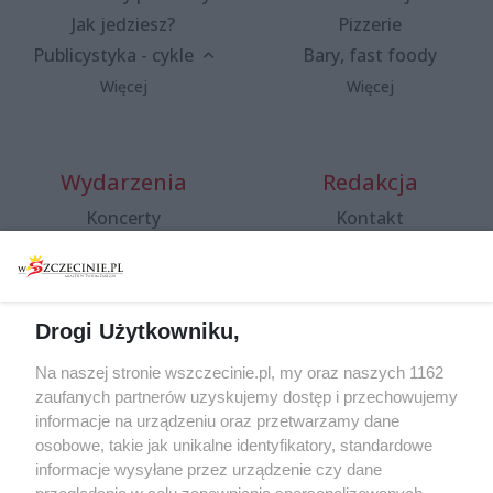
Jak jedziesz?
Pizzerie
Publicystyka - cykle
Bary, fast foody
Więcej
Więcej
Wydarzenia
Redakcja
Koncerty
Kontakt
Warsztaty
Regulamin i polityka
prywatności
Spacery i oprowadzania
Reklama
Jarmarki, festyny, pchle
Drogi Użytkowniku,
targi
Redakcja
Wernisaże
Specjalny koncert z okazji
Na naszej stronie wszczecinie.pl, my oraz naszych 1162
20. urodzin portalu
zaufanych partnerów uzyskujemy dostęp i przechowujemy
Więcej
wSzczecinie.pl
informacje na urządzeniu oraz przetwarzamy dane
osobowe, takie jak unikalne identyfikatory, standardowe
Regulamin konkursów
informacje wysyłane przez urządzenie czy dane
śniadaniówka "Hej