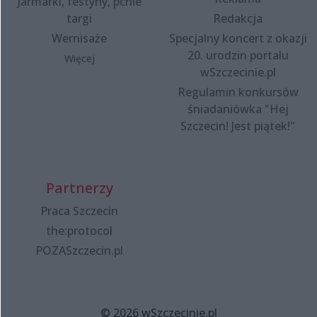
Jarmarki, festyny, pchle
targi
Redakcja
Wernisaże
Specjalny koncert z okazji
20. urodzin portalu
Więcej
wSzczecinie.pl
Regulamin konkursów
śniadaniówka "Hej
Szczecin! Jest piątek!"
Partnerzy
Praca Szczecin
the:protocol
POZASzczecin.pl
© 2026 wSzczecinie.pl