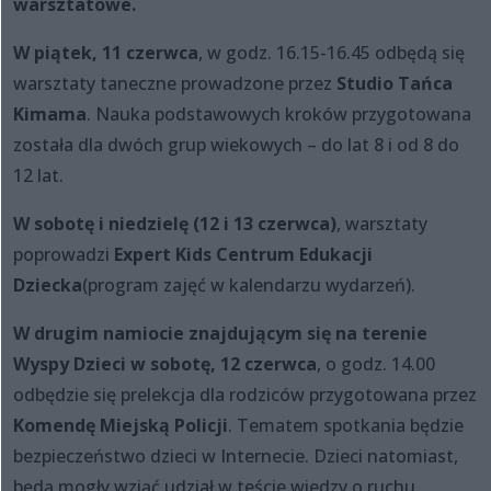
warsztatowe.
W piątek, 11 czerwca
, w godz. 16.15-16.45 odbędą się
warsztaty taneczne prowadzone przez
Studio Tańca
Kimama
. Nauka podstawowych kroków przygotowana
została dla dwóch grup wiekowych – do lat 8 i od 8 do
12 lat.
W sobotę i niedzielę (12 i 13 czerwca)
, warsztaty
poprowadzi
Expert Kids Centrum Edukacji
Dziecka
(program zajęć w kalendarzu wydarzeń).
W drugim namiocie znajdującym się na terenie
Wyspy Dzieci w sobotę, 12 czerwca
, o godz. 14.00
odbędzie się prelekcja dla rodziców przygotowana przez
Komendę Miejską Policji
. Tematem spotkania będzie
bezpieczeństwo dzieci w Internecie. Dzieci natomiast,
będą mogły wziąć udział w teście wiedzy o ruchu