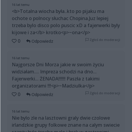
16 lat temu
<b>Totalna wiocha była..kto po pijaku ma
ochote o polnocy słuchac Chopina.Juz lepiej
trzeba bylo disco polo puscic xD a fajerwerki byly
kijowe i za</b> krotko<p>~ona</p>
Zgłoś do moderacji
0
Odpowiedz
16 lat temu
Najgorsze Dni Morza jakie w swoim życiu
widziałam.... Impreza schodzi na dno...
Fajerwerki... ŻENADA!!!!!! Paszła z takimi
organizatorami !!!<p>~Madziulka</p>
Zgłoś do moderacji
0
Odpowiedz
16 lat temu
Nie bylo zle na lasztowni graly dwie czolowe
irlandzkie grupy folkowe znane na calym swiecie