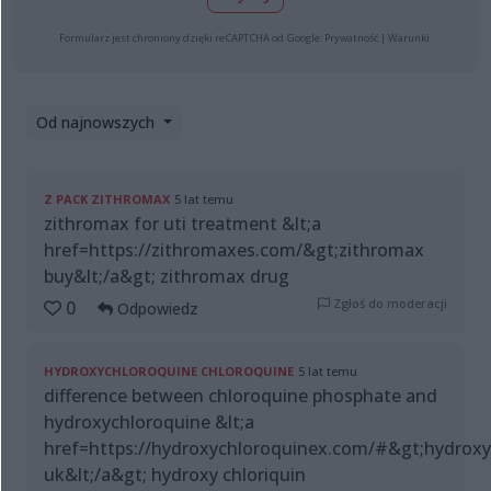
Formularz jest chroniony dzięki reCAPTCHA od Google:
Prywatność
|
Warunki
.
Od najnowszych
Z PACK ZITHROMAX
5 lat temu
zithromax for uti treatment &lt;a
href=https://zithromaxes.com/&gt;zithromax
buy&lt;/a&gt; zithromax drug
Zgłoś do moderacji
0
Odpowiedz
HYDROXYCHLOROQUINE CHLOROQUINE
5 lat temu
difference between chloroquine phosphate and
hydroxychloroquine &lt;a
href=https://hydroxychloroquinex.com/#&gt;hydroxy
uk&lt;/a&gt; hydroxy chloriquin