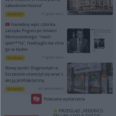
zabudowie miasta”
21 godzin temu
Aktualności
Haniebny wpis członka
zarządu Pogoni po śmierci
Morozowskiego: “niech
spie***la”. Haditaghi nie chce
go w klubie
17 godzin temu
Aktualności
Nowy punkt Diagnostyki w
Szczecinie otworzył się wraz z
akcją profilaktyczną
art. sponsorowany
Aktualności
Polecane wydarzenia
PRZEGLĄD „FEDERICO
FELLINI: CIAO A TUTTI!”