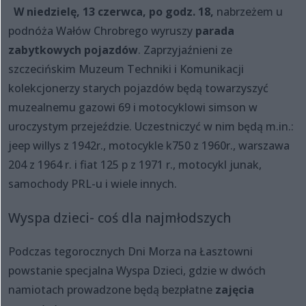
W niedzielę, 13 czerwca, po godz. 18,
nabrzeżem u
podnóża Wałów Chrobrego wyruszy
parada
zabytkowych pojazdów
. Zaprzyjaźnieni ze
szczecińskim Muzeum Techniki i Komunikacji
kolekcjonerzy starych pojazdów będą towarzyszyć
muzealnemu gazowi 69 i motocyklowi simson w
uroczystym przejeździe. Uczestniczyć w nim będą m.in.:
jeep willys z 1942r., motocykle k750 z 1960r., warszawa
204 z 1964 r. i fiat 125 p z 1971 r., motocykl junak,
samochody PRL-u i wiele innych.
Wyspa dzieci- coś dla najmłodszych
Podczas tegorocznych Dni Morza na Łasztowni
powstanie specjalna Wyspa Dzieci, gdzie w dwóch
namiotach prowadzone będą bezpłatne
zajęcia