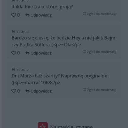
16 lat temu
dokładnie :) a o której grają?
Zgłoś do moderacji
0
Odpowiedz
16 lat temu
Bardzo się cieszę, że będzie Hey a nie jakiś Bajm
czy Budka Suflera :)<p>~Ola</p>
Zgłoś do moderacji
0
Odpowiedz
16 lat temu
Dni Morza bez szanty? Naprawdę oryginalne :
((<p>~macrac1068</p>
Zgłoś do moderacji
0
Odpowiedz
Najczęściej czytane