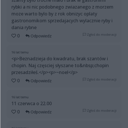
szanty bylo troche malo i brak w gastronimi
rybki a ni nic podobnego zwiazanego z morzem
moze warto bylo by z rok obnizyc oplaty
gastronomikom sprzedajacych wylacznie ryby i
dania rybne
Zgłoś do moderacji
0
Odpowiedz
16 lat temu
<p>Beznadzieja do kwadratu, brak szantów i
chopin. Naj częsciej słyszane to&nbsp;chopin
przesadziłeś.</p><p>~noel</p>
Zgłoś do moderacji
0
Odpowiedz
16 lat temu
11 czerwca o 22.00
Zgłoś do moderacji
0
Odpowiedz