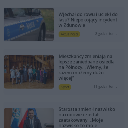
Wjechał do rowu i uciekł do
lasu? Niepokojący incydent
w Zdunowie
8 godzin temu
Aktualności
Mieszkańcy zmieniają na
lepsze zaniedbane osiedla
na Północy. „Wiemy, że
razem możemy dużo
więcej”
11 godzin temu
Sport
Starosta zmienił nazwisko
na rodowe i został
zaatakowany. „Moje
nazwisko to moje