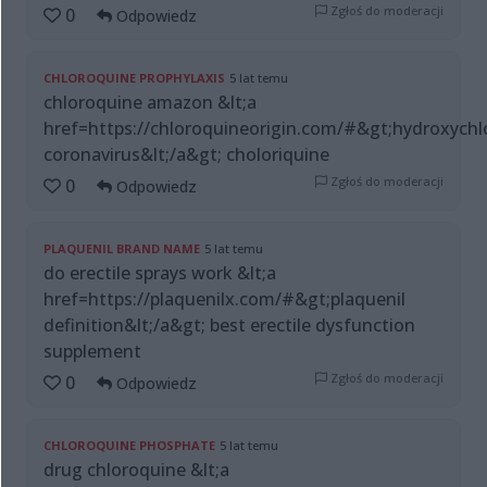
Zgłoś do moderacji
0
Odpowiedz
CHLOROQUINE PROPHYLAXIS
5 lat temu
chloroquine amazon &lt;a
href=https://chloroquineorigin.com/#&gt;hydroxychl
coronavirus&lt;/a&gt; choloriquine
Zgłoś do moderacji
0
Odpowiedz
PLAQUENIL BRAND NAME
5 lat temu
do erectile sprays work &lt;a
href=https://plaquenilx.com/#&gt;plaquenil
definition&lt;/a&gt; best erectile dysfunction
supplement
Zgłoś do moderacji
0
Odpowiedz
CHLOROQUINE PHOSPHATE
5 lat temu
drug chloroquine &lt;a