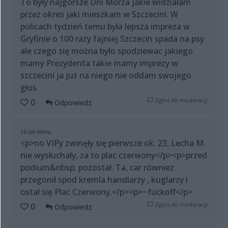
To były najgorsze Dni Morza jakie widziałam
przez okres jaki mieszkam w Szczecini. W
policach tydzień temu była lepsza impreza w
Gryfinie o 100 razy fajniej Szczecin spada na psy
ale czego się można było spodziewac jakiego
mamy Prezydenta takie mamy imprezy w
szczecini ja już na niego nie oddam swojego
głos
Zgłoś do moderacji
0
Odpowiedz
16 lat temu
<p>no VIPy zwinęły się pierwsze ok. 23, Lecha M.
nie wysłuchały, za to plac czerwony</p><p>przed
podium&nbsp; pozostał. Ta, car równiez
przegonił spod kremla handlarzy , kuglarzy i
ostał się Plac Czerwony.</p><p>~fuckoff</p>
Zgłoś do moderacji
0
Odpowiedz