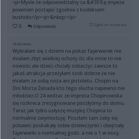
<p>Mysle że odpowiedzialny za &#359;ę impeze
powinien postapić zgodnie z kodeksem
bushido</p><p>&nbsp;</p>
Zgłoś do moderacji
0
Odpowiedz
16 lat temu
Wybrałam się z dziemi na pokaz fajerwerek nie
miałam zbyt wielkiej ochoty iśc dla mnie to nie
nowośc ale dzieci chciały zobaczyc zawsze to
jakaś atrakcja-przeżyłam szok dobrze że nie
miałam ze sobą noża ani pistoletu. Chopin na
Dni Morza Żenada kto tego słucha napewno nie
młodziez.O 24 widzac ze impreza Chopinowska
się rozkreca zrezygnowane poszłyśmy do domu.
Teraz jak tylko usłyszę muzykę Chopina to
normalnie zwymiotuję. Poszłam tam żeby się
pobawic poskakały sobie dziewczynki i obejrzały
fajerwerki o normalnej godz. a nie o 1 w nocy.