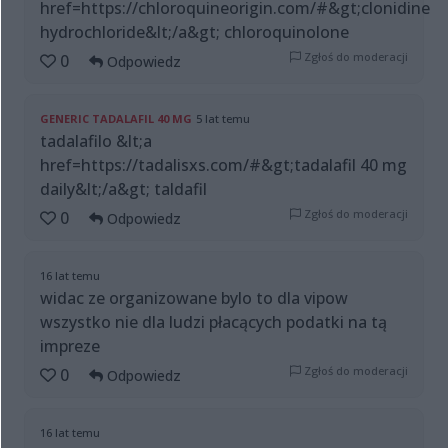
href=https://chloroquineorigin.com/#&gt;clonidine
hydrochloride&lt;/a&gt; chloroquinolone
Zgłoś do moderacji
0
Odpowiedz
GENERIC TADALAFIL 40 MG
5 lat temu
tadalafilo &lt;a
href=https://tadalisxs.com/#&gt;tadalafil 40 mg
daily&lt;/a&gt; taldafil
Zgłoś do moderacji
0
Odpowiedz
16 lat temu
widac ze organizowane bylo to dla vipow
wszystko nie dla ludzi płacących podatki na tą
impreze
Zgłoś do moderacji
0
Odpowiedz
16 lat temu