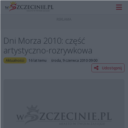
Dni Morza 2010: część
artystyczno-rozrywkowa
Aktualności
16 lat temu
środa, 9 czerwca 2010 09:00
Udostępnij