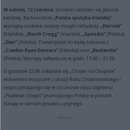
W sobotę, 12 czerwca
, Szczecin zazieleni się jeszcze
bardziej. Na koncercie
„Polska spotyka Irlandię”
wystąpią czołowe zespoły muzyki celtyckiej:
„Dervish”
(Irlandia),
„North Cregg”
(Irlandia),
„Sąsiedzi”
(Polska),
„Dair”
(Polska). Towarzyszyć im będą tancerze z
„Cowhie-Ryan Dancers”
(Irlandia) oraz
„Reelandia”
(Polska). Występy odbędą się w godz. 17.00 – 21.30.
O godzinie 22.00 odbędzie się „Chopin na Chopinie” -
widowisko muzyczne z okazji Roku Chopinowskiego i
rozpoczynającego się w Szczecinie rejsu żaglowca
„Fryderyk Chopin” promującego Polskę w portach
Europy w ramach projektu unijnego.