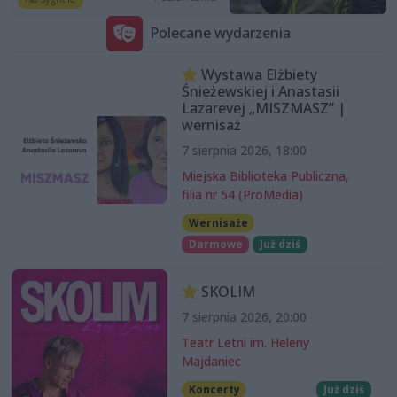
Polecane wydarzenia
Wystawa Elżbiety
Śnieżewskiej i Anastasii
Lazarevej „MISZMASZ” |
wernisaż
7 sierpnia 2026, 18:00
Miejska Biblioteka Publiczna,
filia nr 54 (ProMedia)
Wernisaże
Darmowe
Już dziś
SKOLIM
7 sierpnia 2026, 20:00
Teatr Letni im. Heleny
Majdaniec
Koncerty
Już dziś