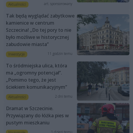
art. sponsorowany
Aktualności
Tak będą wyglądać zabytkowe
kamienice w centrum
Szczecina! „Do tej pory to nie
było możliwe w historycznej
zabudowie miasta”
11 godzin temu
Inwestycje
To śródmiejska ulica, która
ma „ogromny potencjał”.
„Pomimo tego, że jest
ściekiem komunikacyjnym”
2 dni temu
Aktualności
Dramat w Szczecinie.
Przywiązany do łóżka pies w
pustym mieszkaniu
1 dzień temu
Na sygnale