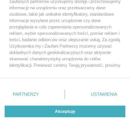
20. urodzin portalu
zaufanych partnerów uzyskujemy dostęp i przechowujemy
Więcej
wSzczecinie.pl
informacje na urządzeniu oraz przetwarzamy dane
osobowe, takie jak unikalne identyfikatory, standardowe
Regulamin konkursów
informacje wysyłane przez urządzenie czy dane
śniadaniówka "Hej
przeglądania w celu zapewniania spersonalizowanych
Szczecin! Jest piątek!"
reklam, wybór spersonalizowanych treści, pomiar reklam i
treści, badanie odbiorców oraz ulepszanie usług. Za zgodą
Użytkownika my i Zaufani Partnerzy możemy używać
dokładnych danych geolokalizacyjnych oraz aktywnie
Partnerzy
skanować charakterystykę urządzenia do celów
Praca Szczecin
identyfikacji. Ponieważ cenimy Twoją prywatność, prosimy
o zgodę na korzystanie z tych technologii poprzez
the:protocol
kliknięcie „Akceptuję”. Zgoda jest dobrowolna i zawsze
POZASzczecin.pl
możesz ją zmienić/wycofać klikając przycisk ustawień
prywatności znajdujący się w lewym dolnym rogu strony
PARTNERZY
USTAWIENIA
. Niektóre rodzaje przetwarzania danych nie wymagają
zgody użytkownika, ale masz prawo sprzeciwić się
© 2026 wSzczecinie.pl
takiemu przetwarzaniu. Preferencje będą miały
Akceptuję
Created by GOD
zastosowania tylko na tej witrynie.
Zapoznaj się z poniższymi informacjami, abyś mógł