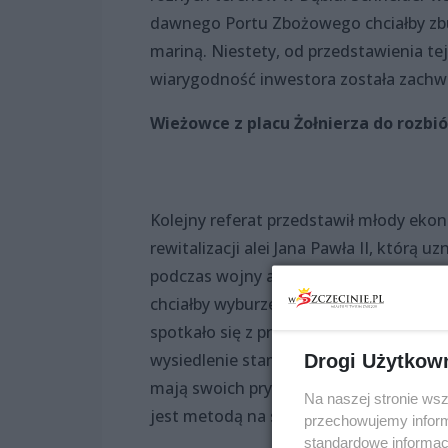
dawnego Portu Zbożowego chciałby zb
mariną. Niestety, od przedstawienia tej
wiarygodność inwestora została zachw
Wieżowce z placu Żołnierza do rozbió
Kolejny referat przedstawił młody ekon
rewitalizacji alei Jana Pawła II, którą u
podczas wojny architektura alei w dużej
chciałby wyburzenia wieżowców z 1969 r
spotkało się z przychylnością zgromadz
wysiedlenie stamtąd ludzi nie jest możl
Drogi Użytkow
mają swoich prywatnych właścicieli. K
Na naszej stronie ws
jest metodą na skuteczną rewitalizację
przechowujemy informa
standardowe informac