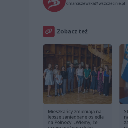
k.marciszewska@wszczecinie.pl
Zobacz też
Mieszkańcy zmieniają na
S
lepsze zaniedbane osiedla
n
na Północy. „Wiemy, że
z
razem możemy dużo
n