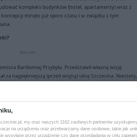
udować kompleks budynków (hotel, apartamenty) wraz z
 koncepcji minęło już sporo czasu i w związku z tym
iana.
rki?
omista Bartłomiej Przybyła. Przedstawił własną wizję
znał za najpiękniejszą (przed wojną) ulicę Szczecina. Niestety,
 części ucierpiała. Nie pomógł jej również okres PRL. Przyby
oku zlokalizowanych przy pl. Żołnierza Polskiego, co nie
onej publiczności. Jeden z obserwujących debatę zauważył, 
iwe ze względu na to, że budynki nie należą do miasta, tylk
niku,
toś inny zauważył, że usuwanie "rdzennych" mieszkańców ni
zczecinie.pl, my oraz naszych 1162 zaufanych partnerów uzyskujemy
 miasta.
cje na urządzeniu oraz przetwarzamy dane osobowe, takie jak unika
je wysyłane przez urządzenie czy dane przeglądania w celu zapewn