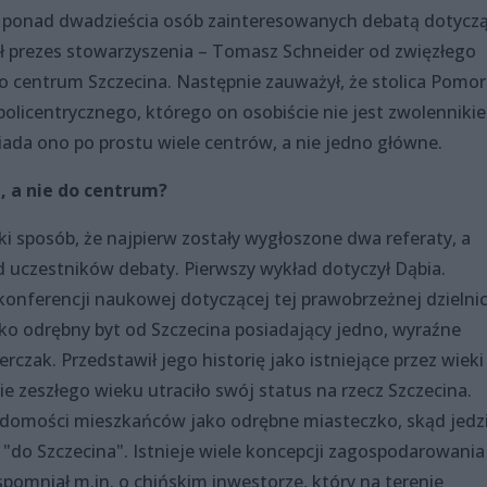
hę ponad dwadzieścia osób zainteresowanych debatą dotycz
ł prezes stowarzyszenia – Tomasz Schneider od zwięzłego
 centrum Szczecina. Następnie zauważył, że stolica Pomor
olicentrycznego, którego on osobiście nie jest zwolenniki
iada ono po prostu wiele centrów, a nie jedno główne.
, a nie do centrum?
i sposób, że najpierw zostały wygłoszone dwa referaty, a
d uczestników debaty. Pierwszy wykład dotyczył Dąbia.
konferencji naukowej dotyczącej tej prawobrzeżnej dzielnic
ko odrębny byt od Szczecina posiadający jedno, wyraźne
erczak. Przedstawił jego historię jako istniejące przez wieki
e zeszłego wieku utraciło swój status na rzecz Szczecina.
adomości mieszkańców jako odrębne miasteczko, skąd jedz
e "do Szczecina". Istnieje wiele koncepcji zagospodarowania
pomniał m.in. o chińskim inwestorze, który na terenie