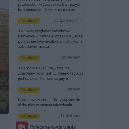
przedszkoli w Szczecinie. Dwa języki,
kort tenisowy i drzemki na mrozie
art. sponsorowany
Aktualności
Tak będą wyglądać zabytkowe
kamienice w centrum Szczecina! „Do tej
pory to nie było możliwe w historycznej
zabudowie miasta”
11 godzin temu
Aktualności
To śródmiejska ulica, która ma
„ogromny potencjał”. „Pomimo tego, że
jest ściekiem komunikacyjnym”
2 dni temu
Aktualności
Dramat w Szczecinie. Przywiązany do
łóżka pies w pustym mieszkaniu
1 dzień temu
Aktualności
Polecane wydarzenia