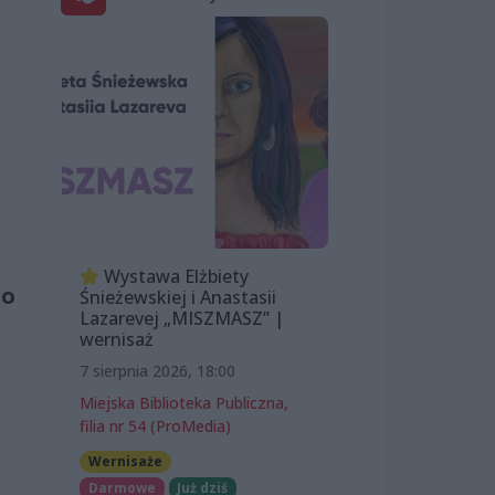
Wystawa Elżbiety
go
Śnieżewskiej i Anastasii
Lazarevej „MISZMASZ” |
wernisaż
7 sierpnia 2026, 18:00
Miejska Biblioteka Publiczna,
filia nr 54 (ProMedia)
Wernisaże
Darmowe
Już dziś