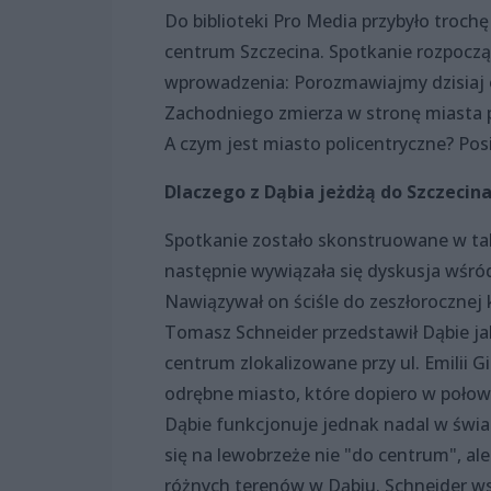
Do biblioteki Pro Media przybyło troc
centrum Szczecina. Spotkanie rozpoczą
wprowadzenia: Porozmawiajmy dzisiaj o
Zachodniego zmierza w stronę miasta p
A czym jest miasto policentryczne? Pos
Dlaczego z Dąbia jeżdżą do Szczecina
Spotkanie zostało skonstruowane w tak
następnie wywiązała się dyskusja wśró
Nawiązywał on ściśle do zeszłorocznej 
Tomasz Schneider przedstawił Dąbie ja
centrum zlokalizowane przy ul. Emilii Gi
odrębne miasto, które dopiero w połowi
Dąbie funkcjonuje jednak nadal w świ
się na lewobrzeże nie "do centrum", al
różnych terenów w Dąbiu. Schneider ws