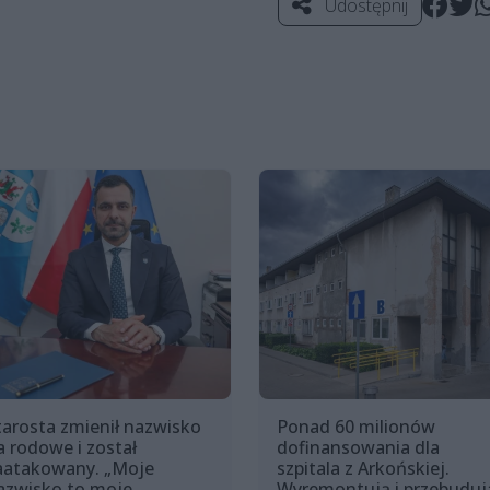
Udostępnij
tarosta zmienił nazwisko
Ponad 60 milionów
a rodowe i został
dofinansowania dla
aatakowany. „Moje
szpitala z Arkońskiej.
azwisko to moje
Wyremontują i przebuduj