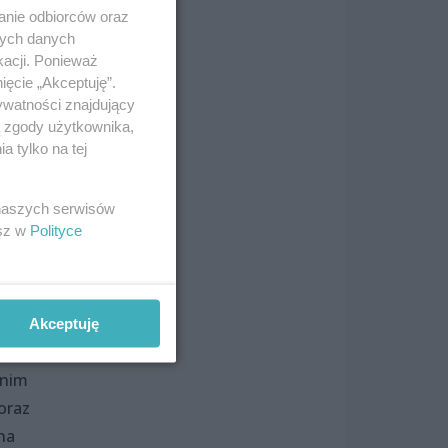
ch,
anie odbiorców oraz
nych danych
kacji. Ponieważ
n,
ięcie „Akceptuję”.
eż
ywatności znajdujący
ą zgody użytkownika,
 tylko na tej
 naszych serwisów
esz w
Polityce
e
rza
we.
 się
Akceptuję
ą do
anim
oraz
na