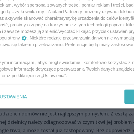
mieszkańców zburzonych wieżowców do mieszkań zastępczy
klam, wybór spersonalizowanych treści, pomiar reklam i treści, bad
ojennych kamienic, gdzie ich fronty należałyby do
 zgodą Użytkownika my i Zaufani Partnerzy możemy używać dokład
az aktywnie skanować charakterystykę urządzenia do celów identyfi
iasta, gdzie utworzono by mieszkania komunalne dla rodzi
ść, prosimy o zgodę na korzystanie z tych technologii poprzez klikn
zbyt duże na ich potrzeby. Do istniejących kamienic równi
a i zawsze możesz ją zmienić/wycofać klikając przycisk ustawień pr
ny.
ogu strony
. Niektóre rodzaje przetwarzania danych nie wymagaj
iwić się takiemu przetwarzaniu. Preferencje będą miały zastosowania
szymi informacjami, abyś mógł świadomie i komfortowo korzystać z
le wytknięto również słabości jego koncepcji. Przede
gółowe informacje dotyczące przetwarzania Twoich danych znajdzi
y na temat stosunków własnościowych na tym terenie, gdzi
s
oraz po kliknięciu w „Ustawienia”.
do miasta, tylko do różnego rodzaju wspólnot. Często zda
eszkania należą do miasta, a pozostałe lokale są własnościo
 konkretnych wyliczeń, czy takie przedsięwzięcie opłaciłoby
USTAWIENIA
inny zauważył wreszcie, że mieszkania w oficynie nie należ
ludzi z ich domów nie jest najlepszym pomysłem. Zresztą z
anej dzielnicy należy zdiagnozować w czym tkwi jej problem 
 ciągle trwa, a może został już zastopowany. Bez odpowiedzi 