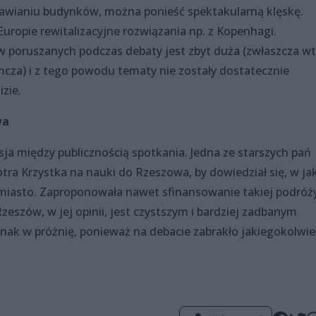
dnawianiu budynków, można ponieść spektakularną klęskę.
uropie rewitalizacyjne rozwiązania np. z Kopenhagi.
 poruszanych podczas debaty jest zbyt duża (zwłaszcza wt
za) i z tego powodu tematy nie zostały dostatecznie
zie.
wa
ja między publicznością spotkania. Jedna ze starszych pań
ra Krzystka na nauki do Rzeszowa, by dowiedział się, w jak
 miasto. Zaproponowała nawet sfinansowanie takiej podróż
szów, w jej opinii, jest czystszym i bardziej zadbanym
ednak w próżnię, ponieważ na debacie zabrakło jakiegokolwi