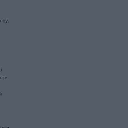
edy,
i
y ze
ek