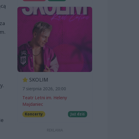
ącą
za
em.
SKOLIM
y.
7 sierpnia 2026, 20:00
Teatr Letni im. Heleny
Majdaniec
Koncerty
Już dziś
ie