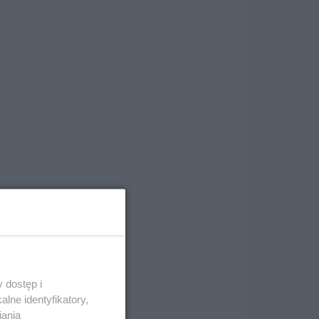
ła
że
o
e
 dostęp i
lne identyfikatory,
iania