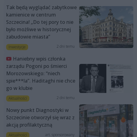
Tak będą wyglądać zabytkowe
kamienice w centrum
Szczecina! „Do tej pory to nie
było możliwe w historycznej
zabudowie miasta”
2 dni temu
Inwestycje
Haniebny wpis członka
zarządu Pogoni po śmierci
Morozowskiego: “niech
spie***la”. Haditaghi nie chce
go w klubie
2 dni temu
Aktualności
Nowy punkt Diagnostyki w
Szczecinie otworzył się wraz z
akcją profilaktyczną
art. sponsorowany
Aktualności