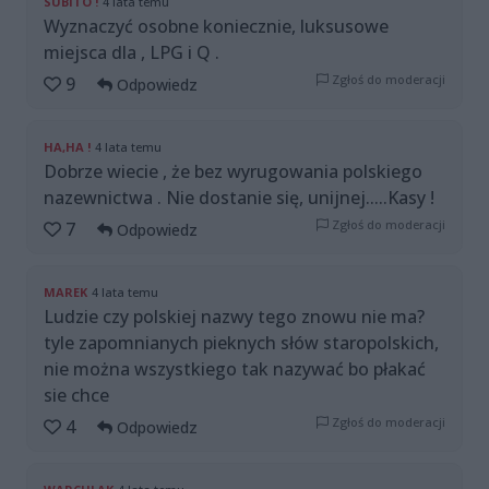
SUBITO !
4 lata temu
Wyznaczyć osobne koniecznie, luksusowe
miejsca dla , LPG i Q .
Zgłoś do moderacji
9
Odpowiedz
HA,HA !
4 lata temu
Dobrze wiecie , że bez wyrugowania polskiego
nazewnictwa . Nie dostanie się, unijnej.....Kasy !
Zgłoś do moderacji
7
Odpowiedz
MAREK
4 lata temu
Ludzie czy polskiej nazwy tego znowu nie ma?
tyle zapomnianych pieknych słów staropolskich,
nie można wszystkiego tak nazywać bo płakać
sie chce
Zgłoś do moderacji
4
Odpowiedz