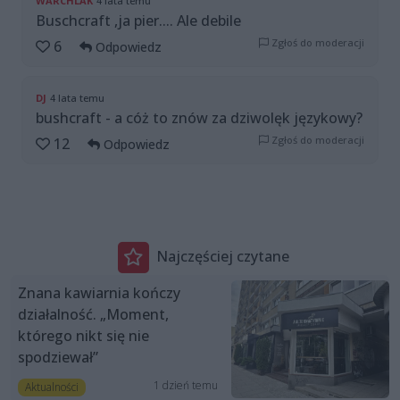
WARCHLAK
4 lata temu
Buschcraft ,ja pier.... Ale debile
Zgłoś do moderacji
6
Odpowiedz
DJ
4 lata temu
bushcraft - a cóż to znów za dziwolęk językowy?
Zgłoś do moderacji
12
Odpowiedz
Najczęściej czytane
Znana kawiarnia kończy
działalność. „Moment,
którego nikt się nie
spodziewał”
1 dzień temu
Aktualności