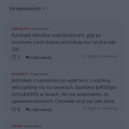
Od najnowszych
VON KLOPS
4 lata temu
Kurdupel wkrótce zrobi bushcraft, gdy po
economy crash ludzie zafundują mu taczka ride
;))))
Zgłoś do moderacji
2
Odpowiedz
BUSSRAFT
4 lata temu
Jeździłem z namiotem po wybrzeżu, z rodziną,
włóczyliśmy się na rowerach. Spaliśmy &#039;po
cichu&#039; w lasach. Ale nie wiedziałem, że
uprawiam bussraft. Człowiek uczy się całe życie.
Zgłoś do moderacji
6
Odpowiedz
DAWID
4 lata temu