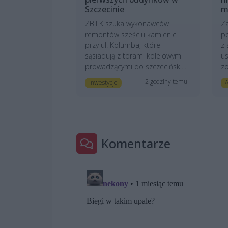
Szczecinie
m
ZBiLK szuka wykonawców
Z
remontów sześciu kamienic
p
przy ul. Kolumba, które
z 
sąsiadują z torami kolejowymi
us
prowadzącymi do szczeciński...
zo
2 godziny temu
Inwestycje
A
Komentarze