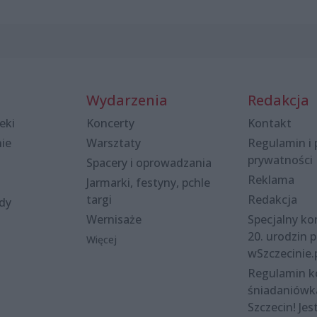
Wydarzenia
Redakcja
eki
Koncerty
Kontakt
nie
Warsztaty
Regulamin i 
prywatności
Spacery i oprowadzania
Reklama
Jarmarki, festyny, pchle
targi
Redakcja
ody
Wernisaże
Specjalny kon
20. urodzin p
Więcej
wSzczecinie.
Regulamin 
śniadaniówk
Szczecin! Jes