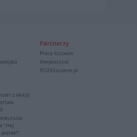
Partnerzy
Praca Szczecin
polityka
the:protocol
POZASzczecin.pl
cert z okazji
ortalu
pl
konkursów
a "Hej
t piątek!"