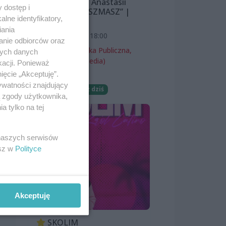
Śnieżewskiej i Anastasii
 dostęp i
Lazarevej „MISZMASZ” |
lne identyfikatory,
wernisaż
iania
7 sierpnia 2026, 18:00
anie odbiorców oraz
Miejska Biblioteka Publiczna,
nych danych
filia nr 54 (ProMedia)
kacji. Ponieważ
ięcie „Akceptuję”.
Wernisaże
ywatności znajdujący
Darmowe
Już dziś
ą zgody użytkownika,
 tylko na tej
 naszych serwisów
esz w
Polityce
 i
Akceptuję
SKOLIM