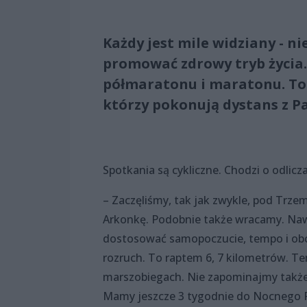
Każdy jest mile widziany - n
promować zdrowy tryb życia. 
półmaratonu i maratonu. To
którzy pokonują dystans z P
Spotkania są cykliczne. Chodzi o odli
– Zaczęliśmy, tak jak zwykle, pod Trze
Arkonkę. Podobnie także wracamy. Naw
dostosować samopoczucie, tempo i obc
rozruch. To raptem 6, 7 kilometrów. T
marszobiegach. Nie zapominajmy także o
Mamy jeszcze 3 tygodnie do Nocnego P