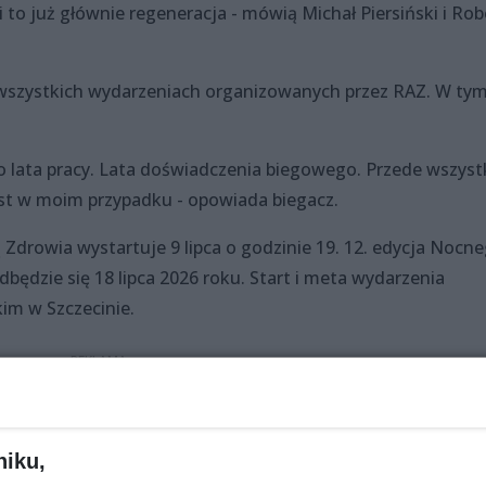
 to już głównie regeneracja - mówią Michał Piersiński i Rob
we wszystkich wydarzeniach organizowanych przez RAZ. W ty
 lata pracy. Lata doświadczenia biegowego. Przede wszys
jest w moim przypadku - opowiada biegacz.
drowia wystartuje 9 lipca o godzinie 19. 12. edycja Nocn
ędzie się 18 lipca 2026 roku. Start i meta wydarzenia
im w Szczecinie.
niku,
Udostępnij