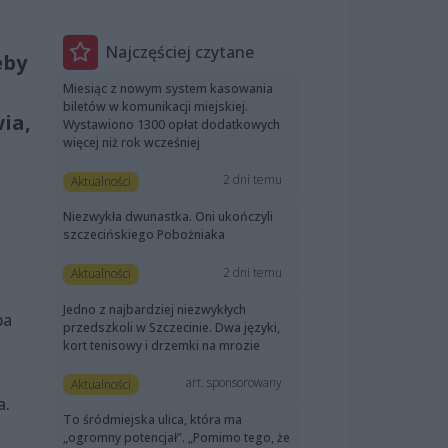
Najczęściej czytane
eby
Miesiąc z nowym system kasowania
biletów w komunikacji miejskiej.
ia,
Wystawiono 1300 opłat dodatkowych
więcej niż rok wcześniej
2 dni temu
Aktualności
Niezwykła dwunastka. Oni ukończyli
szczecińskiego Pobożniaka
2 dni temu
Aktualności
a
Jedno z najbardziej niezwykłych
ba
przedszkoli w Szczecinie. Dwa języki,
kort tenisowy i drzemki na mrozie
art. sponsorowany
Aktualności
a.
To śródmiejska ulica, która ma
„ogromny potencjał”. „Pomimo tego, że