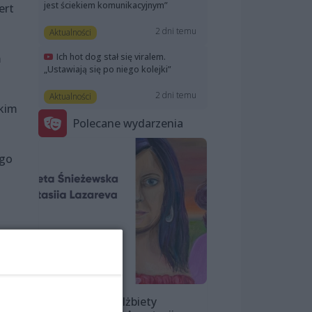
jest ściekiem komunikacyjnym”
ert
2 dni temu
Aktualności
Ich hot dog stał się viralem.
m
„Ustawiają się po niego kolejki”
2 dni temu
Aktualności
tkim
Polecane wydarzenia
ego
Wystawa Elżbiety