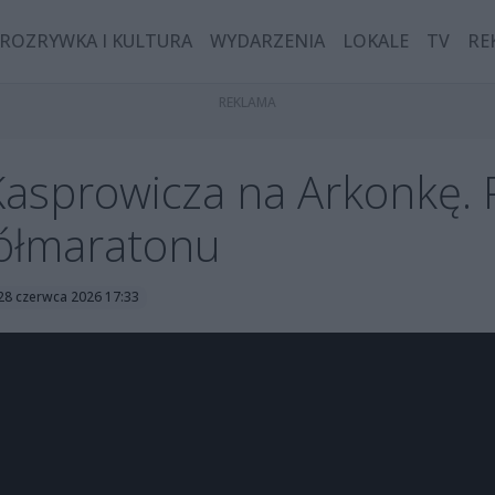
ROZRYWKA I KULTURA
WYDARZENIA
LOKALE
TV
RE
Kasprowicza na Arkonkę. 
półmaratonu
 28 czerwca 2026 17:33