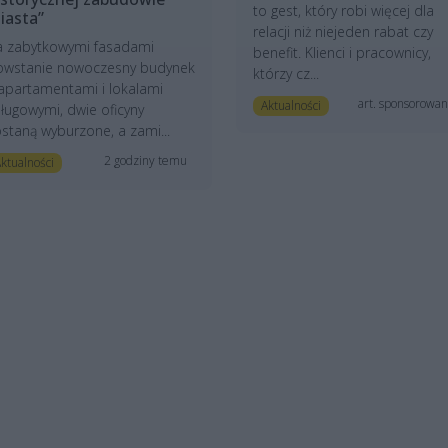
to gest, który robi więcej dla
iasta”
relacji niż niejeden rabat czy
a zabytkowymi fasadami
benefit. Klienci i pracownicy,
owstanie nowoczesny budynek
którzy cz...
apartamentami i lokalami
art. sponsorowa
Aktualności
ługowymi, dwie oficyny
staną wyburzone, a zami...
2 godziny temu
ktualności