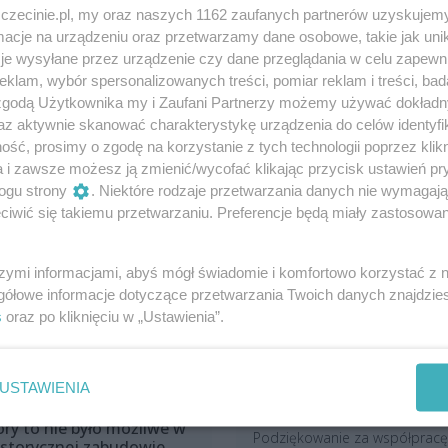
zczecinie.pl, my oraz naszych 1162 zaufanych partnerów uzyskujemy
cje na urządzeniu oraz przetwarzamy dane osobowe, takie jak unika
je wysyłane przez urządzenie czy dane przeglądania w celu zapewn
klam, wybór spersonalizowanych treści, pomiar reklam i treści, bad
 zgodą Użytkownika my i Zaufani Partnerzy możemy używać dokład
az aktywnie skanować charakterystykę urządzenia do celów identyfi
ść, prosimy o zgodę na korzystanie z tych technologii poprzez klikn
a i zawsze możesz ją zmienić/wycofać klikając przycisk ustawień pr
ogu strony
. Niektóre rodzaje przetwarzania danych nie wymagaj
iwić się takiemu przetwarzaniu. Preferencje będą miały zastosowania
szymi informacjami, abyś mógł świadomie i komfortowo korzystać z
gółowe informacje dotyczące przetwarzania Twoich danych znajdzi
s
oraz po kliknięciu w „Ustawienia”.
ak będą wyglądać
Jak podziękować klientom
USTAWIENIA
abytkowe kamienice w
pracownikom za
entrum Szczecina! „Do tej
współpracę?
ory to nie było możliwe w
Podziękowanie za współpracę
istorycznej zabudowie