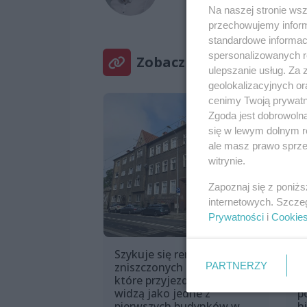
Na naszej stronie ws
przechowujemy informa
standardowe informac
spersonalizowanych re
Zobacz też
ulepszanie usług. Za
geolokalizacyjnych or
cenimy Twoją prywatno
Zgoda jest dobrowoln
się w lewym dolnym r
ale masz prawo sprzec
witrynie.
Zapoznaj się z poniż
internetowych. Szcze
Prywatności
i
Cookie
Szykuje się remont
T
PARTNERZY
zniszczonych kamienic,
z
które przyjezdni często
c
widzą jako jedne z
p
pierwszych budynków w
h