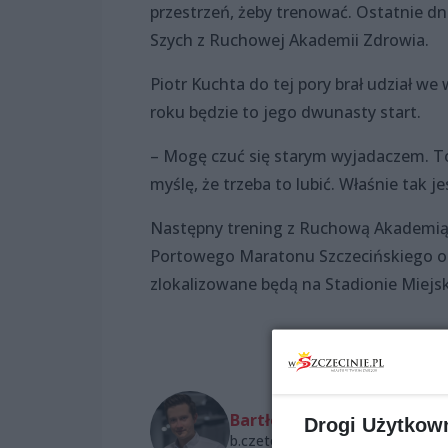
przestrzeń, żeby trenować. Ostatnie dni
Szych z Ruchowej Akademii Zdrowia.
Piotr Kuchta do tej pory brał udział 
roku będzie to jego dwunasty start.
– Mogę czuć się starym wyjadaczem. To
myślę, że trzeba to lubić. Właśnie tak 
Następny trening z Ruchową Akademią Z
Portowego Maratonu Szczecińskiego odb
zlokalizowane będą na Stadionie Miejsk
Bartłomiej Czetowicz
Drogi Użytkow
b.czetowicz@wszczecinie.pl