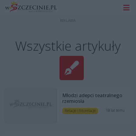
Wszystkie artykuły
Młodzi adepci teatralnego
rzemiosła
18 lat temu
Relacje i fotorelacje