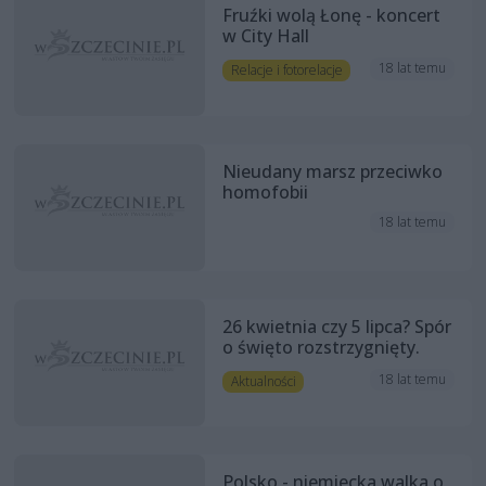
Fruźki wolą Łonę - koncert
w City Hall
18 lat temu
Relacje i fotorelacje
Nieudany marsz przeciwko
homofobii
18 lat temu
26 kwietnia czy 5 lipca? Spór
o święto rozstrzygnięty.
18 lat temu
Aktualności
Polsko - niemiecka walka o