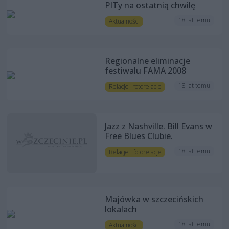
PITy na ostatnią chwilę
18 lat temu
Aktualności
Regionalne eliminacje
festiwalu FAMA 2008
18 lat temu
Relacje i fotorelacje
Jazz z Nashville. Bill Evans w
Free Blues Clubie.
18 lat temu
Relacje i fotorelacje
Majówka w szczecińskich
lokalach
18 lat temu
Aktualności