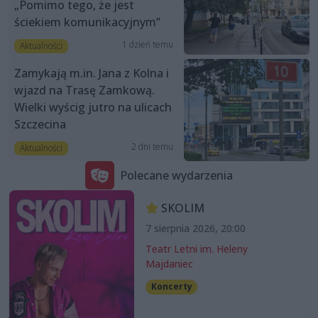
„Pomimo tego, że jest
ściekiem komunikacyjnym”
1 dzień temu
Aktualności
Zamykają m.in. Jana z Kolna i
wjazd na Trasę Zamkową.
Wielki wyścig jutro na ulicach
Szczecina
2 dni temu
Aktualności
Polecane wydarzenia
SKOLIM
7 sierpnia 2026, 20:00
Teatr Letni im. Heleny
Majdaniec
Koncerty