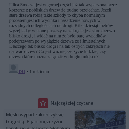
Najczęściej czytane
Męski wypad zakończył się
tragedią. Pijani mężczyźni
kąpali się w Jeziorze Głębokim,