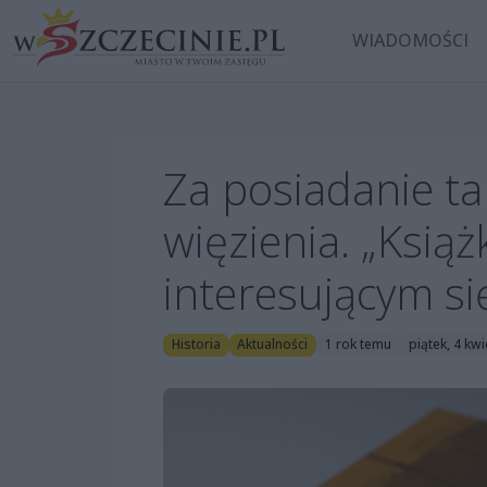
WIADOMOŚCI
Za posiadanie t
więzienia. „Ksią
interesującym s
Historia
Aktualności
1 rok temu
piątek, 4 kw