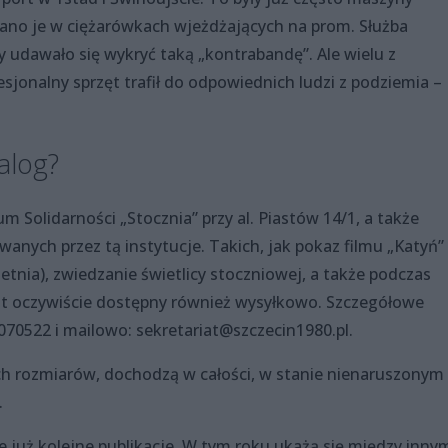
ano je w ciężarówkach wjeżdżających na prom. Służba
y udawało się wykryć taką „kontrabandę”. Ale wielu z
esjonalny sprzęt trafił do odpowiednich ludzi z podziemia –
alog?
 Solidarności „Stocznia” przy al. Piastów 14/1, a także
nych przez tą instytucje. Takich, jak pokaz filmu „Katyń”
etnia), zwiedzanie świetlicy stoczniowej, a także podczas
st oczywiście dostępny również wysyłkowo. Szczegółowe
0522 i mailowo: sekretariat@szczecin1980.pl.
h rozmiarów, dochodzą w całości, w stanie nienaruszonym
.
e już kolejne publikacje. W tym roku ukażą się między inny