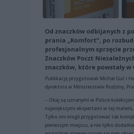
Od znaczków odbijanych z p
prania „Komfort”, po rozb
profesjonalnym sprzęcie pr
Znaczków Poczt Niezależnych
znaczków, które powstały w
Publikację przygotowali Michał Guć i H
dyrektora w Ministerstwie Rodziny, Prac
– Obaj są uznanymi w Polsce kolekcjo
największymi ekspertami w tej materii, 
Tylko oni mogli przygotować tak kompl
pierwszym miejscu, a nie tylko dodatki
wszystkim interesującym się tym okres