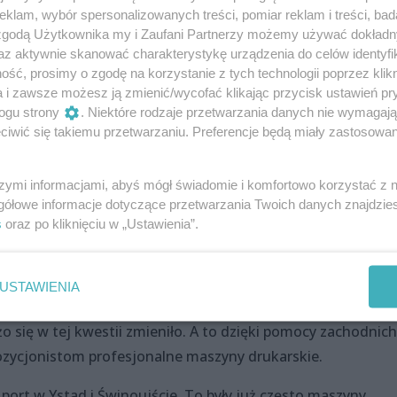
klam, wybór spersonalizowanych treści, pomiar reklam i treści, bad
wymieszaną z pastą do prania „Komfort” i odbijano uzyskan
 zgodą Użytkownika my i Zaufani Partnerzy możemy używać dokład
rczyło „tylko”, żeby ktoś z odwiedzających wyniósł taki
az aktywnie skanować charakterystykę urządzenia do celów identyfi
ść, prosimy o zgodę na korzystanie z tych technologii poprzez klikn
a i zawsze możesz ją zmienić/wycofać klikając przycisk ustawień pr
zki z błędami. Wszystkie te, gdzie coś się przesunęło, zama
ogu strony
. Niektóre rodzaje przetwarzania danych nie wymagaj
iwić się takiemu przetwarzaniu. Preferencje będą miały zastosowania
ki temu jedyne w swoim rodzaju egzemplarze, różniące się 
znaczki również można zobaczyć w „Katalogu Znaczków Pocz
szymi informacjami, abyś mógł świadomie i komfortowo korzystać z
gółowe informacje dotyczące przetwarzania Twoich danych znajdzi
s
oraz po kliknięciu w „Ustawienia”.
tad do Swinoujścia
czymi metodami widnieją przede wszystkim na początku
USTAWIENIA
wstały w zakładach Polmo. Na dalszych stronach, zwłaszcza
żo się w tej kwestii zmieniło. A to dzięki pomocy zachodnich
ozycjonistom profesjonalne maszyny drukarskie.
z port w Ystad i Świnoujście. To były już często maszyny