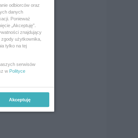
anie odbiorców oraz
y
nych danych
kacji. Ponieważ
ięcie „Akceptuję”.
ywatności znajdujący
zało
ą zgody użytkownika,
 tylko na tej
od
t
 naszych serwisów
esz w
Polityce
Akceptuję