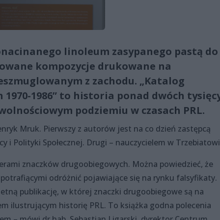
onacinanego linoleum zasypanego pastą do
udowane kompozycje drukowane na
zeszmuglowanym z zachodu. „Katalog
 1970-1986” to historia ponad dwóch tysięc
 wolnościowym podziemiu w czasach PRL.
enryk Mruk. Pierwszy z autorów jest na co dzień zastępcą
y i Polityki Społecznej. Drugi – nauczycielem w Trzebiatowi
nerami znaczków drugoobiegowych. Można powiedzieć, że
potrafiącymi odróżnić pojawiające się na rynku falsyfikaty.
etną publikację, w której znaczki drugoobiegowe są na
em ilustrującym historię PRL. To książka godna polecenia
em – mówi dr hab. Sebastian Ligarski, dyrektor Centrum