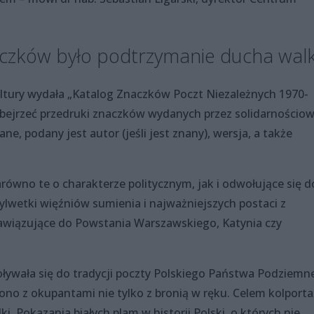
czków było podtrzymanie ducha walk
kultury wydała „Katalog Znaczków Poczt Niezależnych 1970-
bejrzeć przedruki znaczków wydanych przez solidarnościo
e, podany jest autor (jeśli jest znany), wersja, a także
wno te o charakterze politycznym, jak i odwołujące się d
sylwetki więźniów sumienia i najważniejszych postaci z
awiązujące do Powstania Warszawskiego, Katynia czy
ływała się do tradycji poczty Polskiego Państwa Podziemn
ono z okupantami nie tylko z bronią w ręku. Celem kolport
. Pokazania białych plam w historii Polski, o których nie