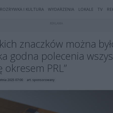
ROZRYWKA I KULTURA
WYDARZENIA
LOKALE
TV
RE
akich znaczków można był
żka godna polecenia wszy
ię okresem PRL”
ietnia 2025 07:00
art. sponsorowany