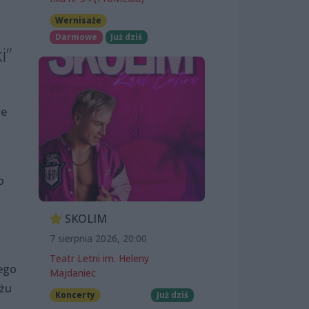
Wernisaże
Darmowe
Już dziś
i”
we
o
SKOLIM
7 sierpnia 2026, 20:00
Teatr Letni im. Heleny
ego
Majdaniec
ażu
Koncerty
Już dziś