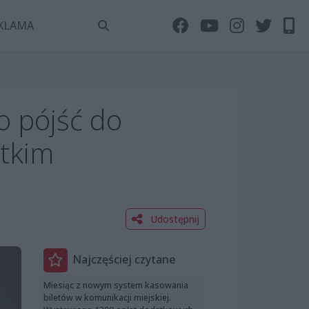
KLAMA
o pójść do
stkim
Udostępnij
Najczęściej czytane
Miesiąc z nowym system kasowania
biletów w komunikacji miejskiej.