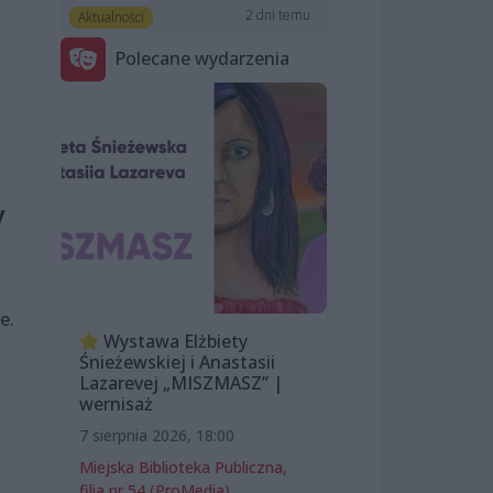
2 dni temu
Aktualności
Polecane wydarzenia
y
e.
Wystawa Elżbiety
Śnieżewskiej i Anastasii
Lazarevej „MISZMASZ” |
wernisaż
7 sierpnia 2026, 18:00
Miejska Biblioteka Publiczna,
filia nr 54 (ProMedia)