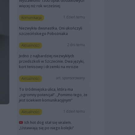
Wystawiono 1300 opłat dodatkowych
więcej niż rok wcześniej
1 dzień temu
Komunikacja
Niezwykła dwunastka. Oni ukończyli
szczecińskiego Pobożniaka
2 dni temu
Aktualności
Jedno z najbardziej niezwykłych
przedszkoli w Szczecinie. Dwa języki,
kort tenisowy i drzemki na mrozie
art. sponsorowany
Aktualności
To śródmiejska ulica, która ma
„ogromny potencjał”. „Pomimo tego, że
jest ściekiem komunikacyjnym”
1 dzień temu
Aktualności
Ich hot dog stał się viralem.
„Ustawiają się po niego kolejki”