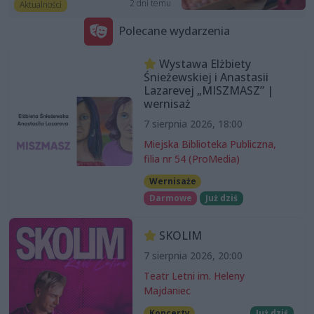
2 dni temu
Aktualności
Polecane wydarzenia
Wystawa Elżbiety
Śnieżewskiej i Anastasii
Lazarevej „MISZMASZ” |
wernisaż
7 sierpnia 2026, 18:00
Miejska Biblioteka Publiczna,
filia nr 54 (ProMedia)
Wernisaże
Darmowe
Już dziś
SKOLIM
7 sierpnia 2026, 20:00
Teatr Letni im. Heleny
Majdaniec
Koncerty
Już dziś