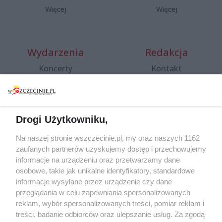
Więcej
Więcej
Wydarzenia
Redakcja
Koncerty
Kontakt
Warsztaty
Regulamin i polityka
prywatności
Spacery i oprowadzania
Reklama
Jarmarki, festyny, pchle
Drogi Użytkowniku,
targi
Redakcja
Wernisaże
Specjalny koncert z okazji
Na naszej stronie wszczecinie.pl, my oraz naszych 1162
20. urodzin portalu
zaufanych partnerów uzyskujemy dostęp i przechowujemy
Więcej
wSzczecinie.pl
informacje na urządzeniu oraz przetwarzamy dane
osobowe, takie jak unikalne identyfikatory, standardowe
Regulamin konkursów
informacje wysyłane przez urządzenie czy dane
śniadaniówka "Hej
przeglądania w celu zapewniania spersonalizowanych
Szczecin! Jest piątek!"
reklam, wybór spersonalizowanych treści, pomiar reklam i
treści, badanie odbiorców oraz ulepszanie usług. Za zgodą