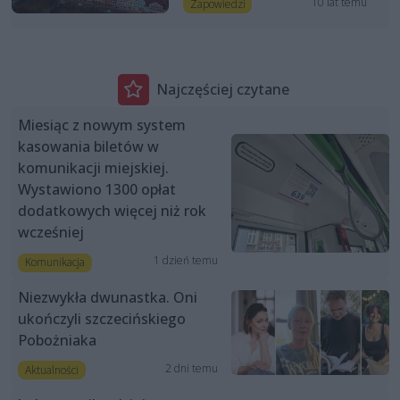
10 lat temu
Zapowiedzi
Najczęściej czytane
Miesiąc z nowym system
kasowania biletów w
komunikacji miejskiej.
Wystawiono 1300 opłat
dodatkowych więcej niż rok
wcześniej
1 dzień temu
Komunikacja
Niezwykła dwunastka. Oni
ukończyli szczecińskiego
Pobożniaka
2 dni temu
Aktualności