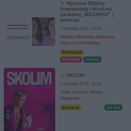
Wystawa Elżbiety
Śnieżewskiej i Anastasii
Lazarevej „MISZMASZ” |
wernisaż
7 sierpnia 2026, 18:00
Miejska Biblioteka Publiczna,
filia nr 54 (ProMedia)
Wernisaże
Darmowe
Już dziś
SKOLIM
7 sierpnia 2026, 20:00
Teatr Letni im. Heleny
Majdaniec
Koncerty
Już dziś