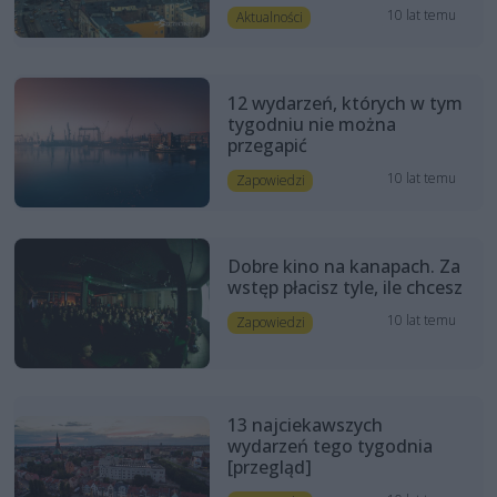
10 lat temu
Aktualności
12 wydarzeń, których w tym
tygodniu nie można
przegapić
10 lat temu
Zapowiedzi
Dobre kino na kanapach. Za
wstęp płacisz tyle, ile chcesz
10 lat temu
Zapowiedzi
13 najciekawszych
wydarzeń tego tygodnia
[przegląd]