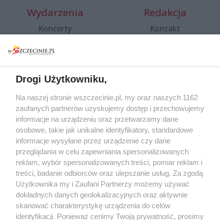
Wydarzenia
Redakcja
Koncerty
Kontakt
Warsztaty
Regulamin i polityka
prywatności
Spacery i oprowadzania
Reklama
Jarmarki, festyny, pchle
Drogi Użytkowniku,
targi
Redakcja
Wernisaże
Specjalny koncert z okazji
Na naszej stronie wszczecinie.pl, my oraz naszych 1162
20. urodzin portalu
zaufanych partnerów uzyskujemy dostęp i przechowujemy
Więcej
wSzczecinie.pl
informacje na urządzeniu oraz przetwarzamy dane
osobowe, takie jak unikalne identyfikatory, standardowe
Regulamin konkursów
informacje wysyłane przez urządzenie czy dane
śniadaniówka "Hej
przeglądania w celu zapewniania spersonalizowanych
Szczecin! Jest piątek!"
reklam, wybór spersonalizowanych treści, pomiar reklam i
treści, badanie odbiorców oraz ulepszanie usług. Za zgodą
Użytkownika my i Zaufani Partnerzy możemy używać
dokładnych danych geolokalizacyjnych oraz aktywnie
Partnerzy
skanować charakterystykę urządzenia do celów
Praca Szczecin
identyfikacji. Ponieważ cenimy Twoją prywatność, prosimy