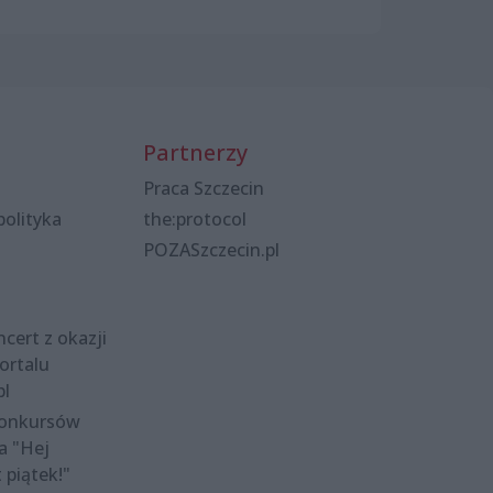
Partnerzy
Praca Szczecin
polityka
the:protocol
POZASzczecin.pl
cert z okazji
ortalu
pl
konkursów
a "Hej
t piątek!"