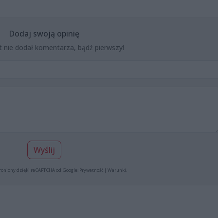
Dodaj swoją opinię
t nie dodał komentarza, bądź pierwszy!
Wyślij
roniony dzięki reCAPTCHA od Google:
Prywatność
|
Warunki
.