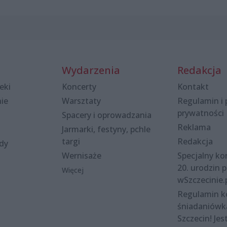
Wydarzenia
Redakcja
eki
Koncerty
Kontakt
nie
Warsztaty
Regulamin i 
prywatności
Spacery i oprowadzania
Reklama
Jarmarki, festyny, pchle
targi
Redakcja
ody
Wernisaże
Specjalny kon
20. urodzin p
Więcej
wSzczecinie.
Regulamin 
śniadaniówk
Szczecin! Jes