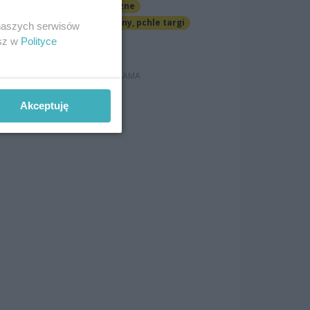
Imprezy cykliczne
Jarmarki, festyny, pchle targi
 naszych serwisów
Darmowe
esz w
Polityce
Akceptuję
z