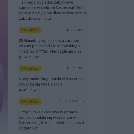
Tak będą wyglądać zabytkowe
kamienice w centrum Szczecina! „Do tej
pory to nie było możliwe w historycznej
zabudowie miasta”
1 dzień temu
Aktualności
Haniebny wpis członka zarządu
Pogoni po śmierci Morozowskiego:
“niech spie***la”. Haditaghi nie chce
go w klubie
1 dzień temu
Aktualności
Nowy punkt Diagnostyki w Szczecinie
otworzył się wraz z akcją
profilaktyczną
art. sponsorowany
Aktualności
Urzędniczka skarbowa w ramach
kontroli opalała się w solarium w
Szczecinie. „10 minut relaksu na koszt
podatnika”