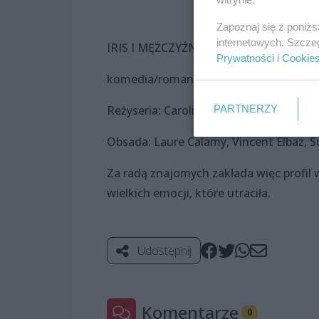
Zapoznaj się z poniż
internetowych. Szcze
IRIS I MĘŻCZYŹNI (Iris et les hommes)
Prywatności
i
Cookie
komedia/romans, Francja 2024 (98 min
PARTNERZY
Reżyseria: Caroline Vignal
Obsada: Laure Calamy, Vincent Elbaz,
Za radą znajomych zakłada więc profil 
wielkich emocji, które utraciła.
Udostępnij
Komentarze
0