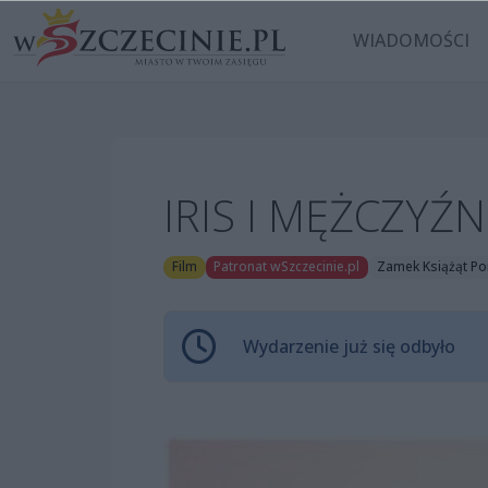
WIADOMOŚCI
IRIS I MĘŻCZYŹN
Film
Patronat wSzczecinie.pl
Zamek Książąt Po
Wydarzenie już się odbyło