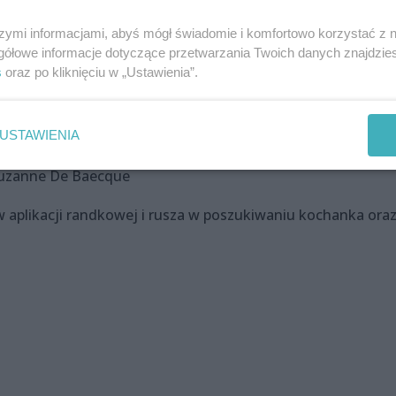
szymi informacjami, abyś mógł świadomie i komfortowo korzystać z
gółowe informacje dotyczące przetwarzania Twoich danych znajdzi
s
oraz po kliknięciu w „Ustawienia”.
)
USTAWIENIA
 Suzanne De Baecque
w aplikacji randkowej i rusza w poszukiwaniu kochanka ora