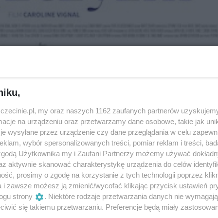
niku,
Za ile?
zczecinie.pl, my oraz naszych 1162 zaufanych partnerów uzyskujemy
cje na urządzeniu oraz przetwarzamy dane osobowe, takie jak unika
e
20/22 zł
je wysyłane przez urządzenie czy dane przeglądania w celu zapewn
klam, wybór spersonalizowanych treści, pomiar reklam i treści, bad
 zgodą Użytkownika my i Zaufani Partnerzy możemy używać dokład
az aktywnie skanować charakterystykę urządzenia do celów identyfi
ść, prosimy o zgodę na korzystanie z tych technologii poprzez klikn
a i zawsze możesz ją zmienić/wycofać klikając przycisk ustawień pr
ie córki i udany biznes. Niestety w jej zwią
ogu strony
. Niektóre rodzaje przetwarzania danych nie wymagaj
rutyna, także w łóżku.
iwić się takiemu przetwarzaniu. Preferencje będą miały zastosowania