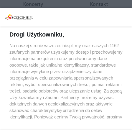
Koncerty
Kontakt
Warsztaty
Regulamin i polityka
prywatności
Spacery i oprowadzania
Reklama
Jarmarki, festyny, pchle
Drogi Użytkowniku,
targi
Redakcja
Wernisaże
Specjalny koncert z okazji
Na naszej stronie wszczecinie.pl, my oraz naszych 1162
20. urodzin portalu
zaufanych partnerów uzyskujemy dostęp i przechowujemy
Więcej
wSzczecinie.pl
informacje na urządzeniu oraz przetwarzamy dane
osobowe, takie jak unikalne identyfikatory, standardowe
Regulamin konkursów
informacje wysyłane przez urządzenie czy dane
śniadaniówka "Hej
przeglądania w celu zapewniania spersonalizowanych
Szczecin! Jest piątek!"
reklam, wybór spersonalizowanych treści, pomiar reklam i
treści, badanie odbiorców oraz ulepszanie usług. Za zgodą
Użytkownika my i Zaufani Partnerzy możemy używać
dokładnych danych geolokalizacyjnych oraz aktywnie
Partnerzy
skanować charakterystykę urządzenia do celów
Praca Szczecin
identyfikacji. Ponieważ cenimy Twoją prywatność, prosimy
o zgodę na korzystanie z tych technologii poprzez
the:protocol
kliknięcie „Akceptuję”. Zgoda jest dobrowolna i zawsze