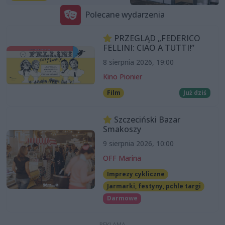
Polecane wydarzenia
PRZEGLĄD „FEDERICO
FELLINI: CIAO A TUTTI!”
8 sierpnia 2026, 19:00
Kino Pionier
Film
Już dziś
Szczeciński Bazar
Smakoszy
9 sierpnia 2026, 10:00
OFF Marina
Imprezy cykliczne
Jarmarki, festyny, pchle targi
Darmowe