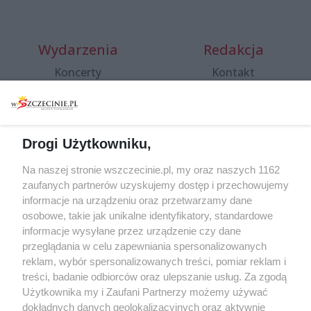
Wydarzenia
Redakcja
Koncerty
Kontakt
Warsztaty
Regulamin i polityka
prywatności
Spacery i oprowadzania
Reklama
Jarmarki, festyny, pchle
Drogi Użytkowniku,
targi
Redakcja
Wernisaże
Specjalny koncert z okazji
Na naszej stronie wszczecinie.pl, my oraz naszych 1162
20. urodzin portalu
zaufanych partnerów uzyskujemy dostęp i przechowujemy
Więcej
wSzczecinie.pl
informacje na urządzeniu oraz przetwarzamy dane
osobowe, takie jak unikalne identyfikatory, standardowe
Regulamin konkursów
informacje wysyłane przez urządzenie czy dane
śniadaniówka "Hej
przeglądania w celu zapewniania spersonalizowanych
Szczecin! Jest piątek!"
reklam, wybór spersonalizowanych treści, pomiar reklam i
treści, badanie odbiorców oraz ulepszanie usług. Za zgodą
Użytkownika my i Zaufani Partnerzy możemy używać
dokładnych danych geolokalizacyjnych oraz aktywnie