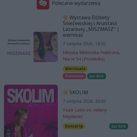
Polecane wydarzenia
Wystawa Elżbiety
Śnieżewskiej i Anastasii
Lazarevej „MISZMASZ” |
wernisaż
7 sierpnia 2026, 18:00
Miejska Biblioteka Publiczna,
filia nr 54 (ProMedia)
Wernisaże
Darmowe
Już dziś
SKOLIM
7 sierpnia 2026, 20:00
Teatr Letni im. Heleny
Majdaniec
Koncerty
Już dziś