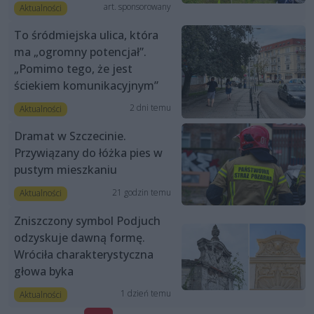
art. sponsorowany
Aktualności
To śródmiejska ulica, która
ma „ogromny potencjał”.
„Pomimo tego, że jest
ściekiem komunikacyjnym”
2 dni temu
Aktualności
Dramat w Szczecinie.
Przywiązany do łóżka pies w
pustym mieszkaniu
21 godzin temu
Aktualności
Zniszczony symbol Podjuch
odzyskuje dawną formę.
Wróciła charakterystyczna
głowa byka
1 dzień temu
Aktualności